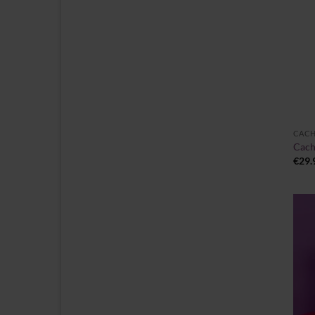
+
CAC
Cach
€
29.