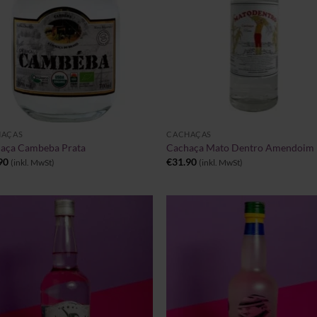
+
HAÇAS
CACHAÇAS
aça Cambeba Prata
Cachaça Mato Dentro Amendoim
90
€
31.90
(inkl. MwSt)
(inkl. MwSt)
Zu
Zu
Wunschliste
Wunschl
hinzufügen
hinzufü