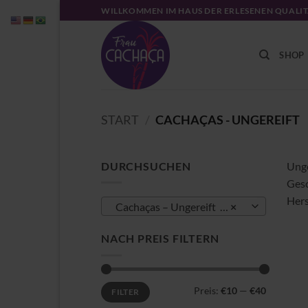
Zum
WILLKOMMEN IM HAUS DER ERLESENEN QUALI
Inhalt
springen
SHOP
START
/
CACHAÇAS - UNGEREIFT
DURCHSUCHEN
Unge
Gesc
Hers
Cachaças – Ungereift (7)
×
NACH PREIS FILTERN
Min.
Max.
Preis:
€10
—
€40
FILTER
Preis
Preis