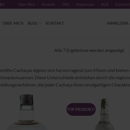
Über Mich
Kontakt
FAQ
Impressum
AGB
Datensch
TÄT
ÜBER MICH
BLOG
KONTAKT
ANMELDEN /
Alle 7 Ergebnisse werden angezeigt
reifte Cachaças eignen sich hervorragend zum Mixen und bieten d
hmacksnuancen. Diese Unterschiede entstehen durch die regional
tellungsverfahren, die jeder Cachaça ihren einzigartigen Charakte
TOP PRODUKT!
Zu
Zu
Wunschliste
Wunschl
hinzufügen
hinzufü