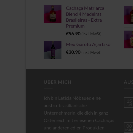
Cachaça Matriarca
Blend 4 Madeiras
Brasileiras - Extra
Premium
€
56.90
(inkl. MwSt)
Meu Garoto Açaí Likör
€
30.90
(inkl. MwSt)
ÜBER MICH
AU
Ich bin Leticia Nöbauer, eine
15
austro-brasilianische
Juni
Unternehmerin, die dich in ganz
Österreich mit erlesenen Cachaças
08
und anderen edlen Produkten
März