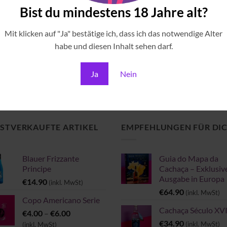
Bist du mindestens 18 Jahre alt?
Mit klicken auf "Ja" bestätige ich, dass ich das notwendige Alter
habe und diesen Inhalt sehen darf.
HAÇAS
ndra Cachaça Crystal
90
(inkl. MwSt)
Ja
Nein
STVERKAUFTE ARTIKEL
EMPFEHLUNGEN FÜR DI
Blauer Frizzante
Guia do Mapa da
Principe
Cachaça – Exklusiv
Ausgabe in Europa
€
14.90
(inkl. MwSt)
€
64.90
(inkl. MwSt)
Copo Americano Serie
Cachaça Século XVI
Preisspanne:
€
4.00
–
€
6.00
€4.00
€
34.90
(inkl. MwSt)
(inkl. MwSt)