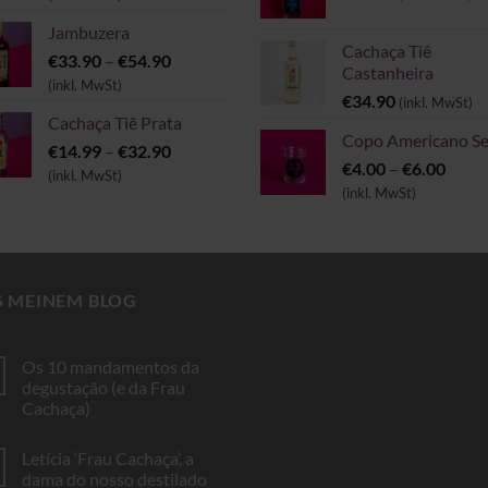
bis
Jambuzera
€6.00
Cachaça Tiê
Preisspanne:
€
33.90
–
€
54.90
Castanheira
€33.90
(inkl. MwSt)
€
34.90
(inkl. MwSt)
bis
Cachaça Tiê Prata
€54.90
Copo Americano Se
Preisspanne:
€
14.99
–
€
32.90
Preis
€
4.00
–
€
6.00
€14.99
(inkl. MwSt)
€4.00
(inkl. MwSt)
bis
bis
€32.90
€6.00
S MEINEM BLOG
Os 10 mandamentos da
degustação (e da Frau
Cachaça)
Keine
Kommentare
Letícia ‘Frau Cachaça’, a
zu
Os
dama do nosso destilado
10