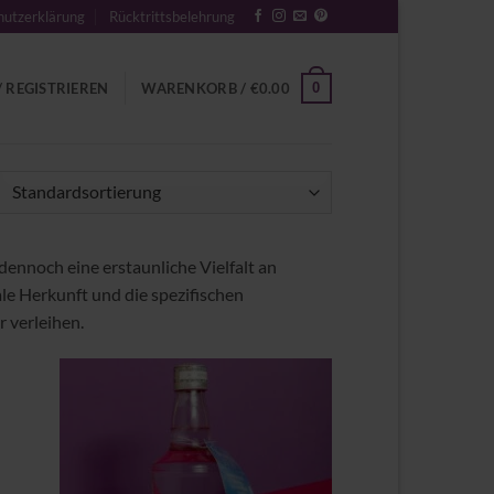
utzerklärung
Rücktrittsbelehrung
0
 REGISTRIEREN
WARENKORB /
€
0.00
ennoch eine erstaunliche Vielfalt an
e Herkunft und die spezifischen
r verleihen.
Zu
iste
Wunschliste
gen
hinzufügen