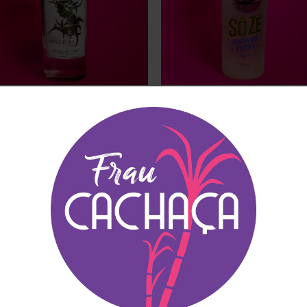
+
HAÇAS
CACHAÇAS
aça Sepultura Prata
Cachaça Sô Zé
90
€
34.90
(inkl. MwSt)
(inkl. MwSt)
Zu
Wunschliste
hinzufügen