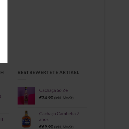
CH
BESTBEWERTETE ARTIKEL
Cachaça Sô Zé
e
€
34.90
(inkl. MwSt)
Cachaça Cambeba 7
anos
II
€
69.90
(inkl. MwSt)