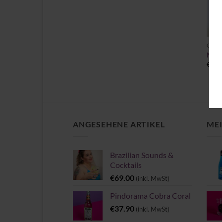
+
CAC
Mala
€
39.
ANGESEHENE ARTIKEL
MEI
Brazilian Sounds &
Cocktails
€
69.00
(inkl. MwSt)
Pindorama Cobra Coral
€
37.90
(inkl. MwSt)