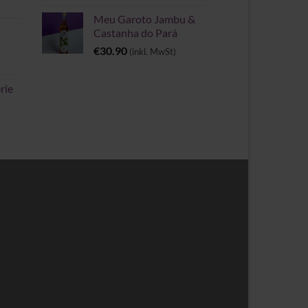
Meu Garoto Jambu &
Castanha do Pará
€
30.90
(inkl. MwSt)
rie
spanne: