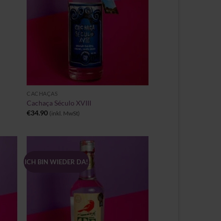
+
CACHAÇAS
Cachaça Século XVIII
€
34.90
(inkl. MwSt)
ICH BIN WIEDER DA!
Zu
iste
Wunschliste
gen
hinzufügen