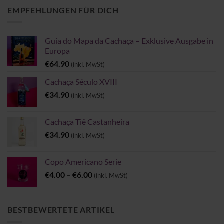
€32.90
EMPFEHLUNGEN FÜR DICH
Guia do Mapa da Cachaça – Exklusive Ausgabe in
Europa
€
64.90
(inkl. MwSt)
Cachaça Século XVIII
€
34.90
(inkl. MwSt)
Cachaça Tiê Castanheira
€
34.90
(inkl. MwSt)
Copo Americano Serie
Preisspanne:
€
4.00
–
€
6.00
(inkl. MwSt)
€4.00
bis
€6.00
BESTBEWERTETE ARTIKEL