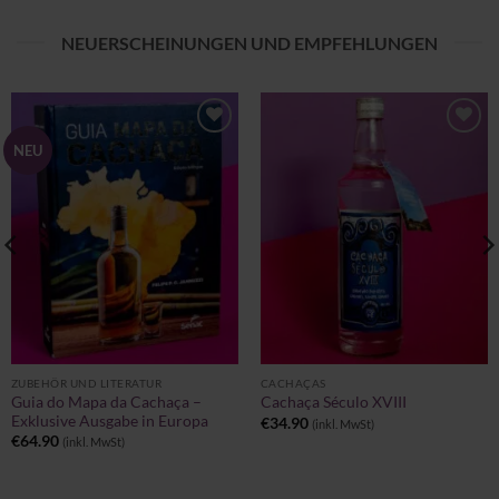
NEUERSCHEINUNGEN UND EMPFEHLUNGEN
Zu
Zu
NEU
Wunschliste
Wunschliste
hinzufügen
hinzufügen
ZUBEHÖR UND LITERATUR
CACHAÇAS
Guia do Mapa da Cachaça –
Cachaça Século XVIII
Exklusive Ausgabe in Europa
€
34.90
(inkl. MwSt)
€
64.90
(inkl. MwSt)