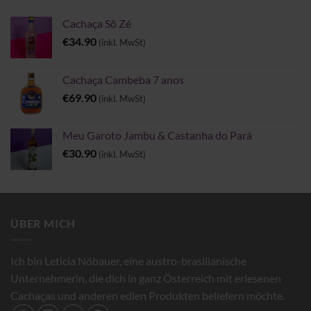
Cachaça Sô Zé
€
34.90
(inkl. MwSt)
Cachaça Cambeba 7 anos
€
69.90
(inkl. MwSt)
Meu Garoto Jambu & Castanha do Pará
€
30.90
(inkl. MwSt)
ÜBER MICH
Ich bin Leticia Nöbauer, eine austro-brasilianische
Unternehmerin, die dich in ganz Österreich mit erlesenen
Cachaças und anderen edlen Produkten beliefern möchte.