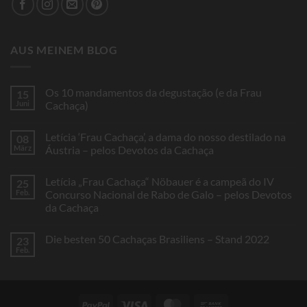
AUS MEINEM BLOG
Os 10 mandamentos da degustação (e da Frau
15
Juni
Cachaça)
Keine
Kommentare
Letícia ‘Frau Cachaça’, a dama do nosso destilado na
08
zu
Os
März
Áustria – pelos Devotos da Cachaça
10
mandamentos
Keine
da
Kommentare
Letícia „Frau Cachaça“ Nöbauer é a campeã do IV
25
degustação
zu
(e
Letícia
Feb.
Concurso Nacional de Rabo de Galo – pelos Devotos
da
‘Frau
da Cachaça
Frau
Cachaça’,
Cachaça)
a
Keine
dama
Kommentare
do
Die besten 50 Cachaças Brasiliens – Stand 2022
23
zu
nosso
Letícia
Feb.
destilado
Keine
„Frau
na
Kommentare
Cachaça“
Áustria
zu
Nöbauer
–
Die
é
pelos
besten
a
Devotos
50
campeã
PayPal
Visa
MasterCard
Bank
da
Cachaças