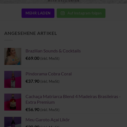
MEHR LADEN
Auf Instagram folgen
ANGESEHENE ARTIKEL
Brazilian Sounds & Cocktails
€
69.00
(inkl. MwSt)
Pindorama Cobra Coral
€
37.90
(inkl. MwSt)
Cachaça Matriarca Blend 4 Madeiras Brasileiras -
Extra Premium
€
56.90
(inkl. MwSt)
Meu Garoto Açaí Likör
€
30.90