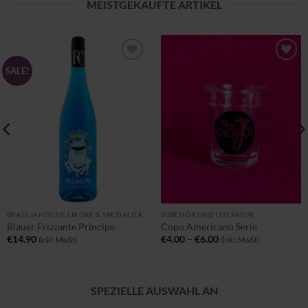
MEISTGEKAUFTE ARTIKEL
Zu
Zu
SALE!
Wunschliste
Wunschliste
hinzufügen
hinzufügen
BRASILIANISCHE LIKÖRE & SPEZIALITÄTEN
ZUBEHÖR UND LITERATUR
Blauer Frizzante Principe
Copo Americano Serie
Preisspanne:
€
14.90
€
4.00
–
€
6.00
(inkl. MwSt)
(inkl. MwSt)
€4.00
bis
€6.00
SPEZIELLE AUSWAHL AN