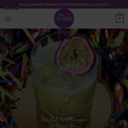
Zum
WILLKOMMEN IM HAUS DER ERLESENEN QUALITÄT
Inhalt
springen
0
Sch
Herzlich Willkommen
im Haus der…