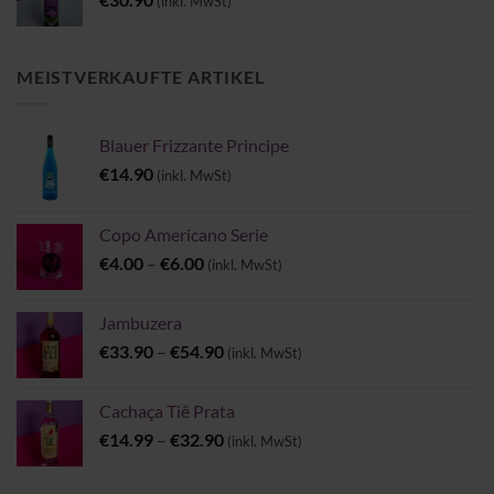
(inkl. MwSt)
MEISTVERKAUFTE ARTIKEL
Blauer Frizzante Principe
€
14.90
(inkl. MwSt)
Copo Americano Serie
Preisspanne:
€
4.00
–
€
6.00
(inkl. MwSt)
€4.00
bis
Jambuzera
€6.00
Preisspanne:
€
33.90
–
€
54.90
(inkl. MwSt)
€33.90
bis
Cachaça Tiê Prata
€54.90
Preisspanne:
€
14.99
–
€
32.90
(inkl. MwSt)
€14.99
bis