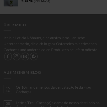
€
30.90
(inkl. MwSt)
ÜBER MICH
Ich bin Leticia Nöbauer, eine austro-brasilianische
Unternehmerin, die dich in ganz Österreich mit erlesenen
Cachaças und anderen edlen Produkten beliefern möchte.
AUS MEINEM BLOG
Os 10 mandamentos da degustação (e da Frau
15
Juni
Cachaça)
Letícia ‘Frau Cachaça’, a dama do nosso destilado na
08
März