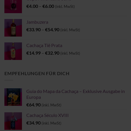
€
4.00
–
€
6.00
(inkl. MwSt)
Jambuzera
€
33.90
–
€
54.90
(inkl. MwSt)
Cachaça Tiê Prata
€
14.99
–
€
32.90
(inkl. MwSt)
EMPFEHLUNGEN FÜR DICH
Guia do Mapa da Cachaça – Exklusive Ausgabe in
Europa
€
64.90
(inkl. MwSt)
Cachaça Século XVIII
€
34.90
(inkl. MwSt)