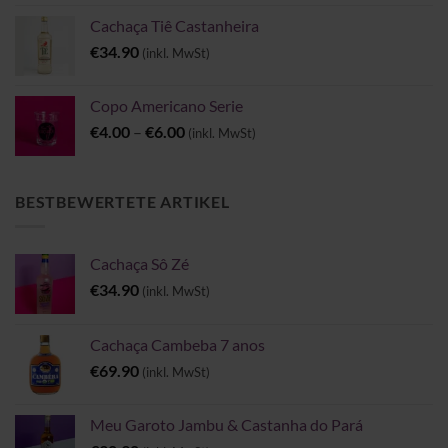
Cachaça Tiê Castanheira
€
34.90
(inkl. MwSt)
Copo Americano Serie
€
4.00
–
€
6.00
(inkl. MwSt)
BESTBEWERTETE ARTIKEL
Cachaça Sô Zé
€
34.90
(inkl. MwSt)
Cachaça Cambeba 7 anos
€
69.90
(inkl. MwSt)
Meu Garoto Jambu & Castanha do Pará