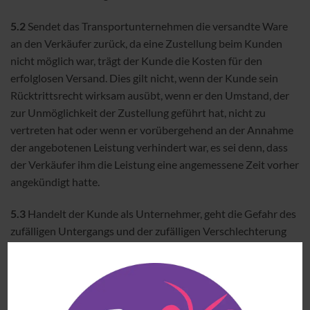
5.2
Sendet das Transportunternehmen die versandte Ware
an den Verkäufer zurück, da eine Zustellung beim Kunden
nicht möglich war, trägt der Kunde die Kosten für den
erfolglosen Versand. Dies gilt nicht, wenn der Kunde sein
Rücktrittsrecht wirksam ausübt, wenn er den Umstand, der
zur Unmöglichkeit der Zustellung geführt hat, nicht zu
vertreten hat oder wenn er vorübergehend an der Annahme
der angebotenen Leistung verhindert war, es sei denn, dass
der Verkäufer ihm die Leistung eine angemessene Zeit vorher
angekündigt hatte.
5.3
Handelt der Kunde als Unternehmer, geht die Gefahr des
zufälligen Untergangs und der zufälligen Verschlechterung
der verkauften Ware auf den Kunden über, sobald der
Verkäufer die Sache dem Spediteur, dem Frachtführer oder
der sonst zur Ausführung der Versendung bestimmten
Person oder Anstalt ausgeliefert hat. Handelt der Kunde als