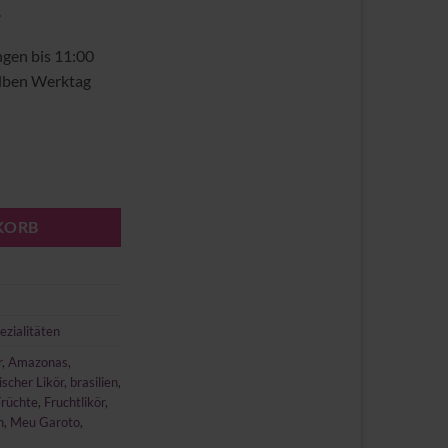
.
ngen bis 11:00
elben Werktag
KORB
ezialitäten
r
,
Amazonas
,
ischer Likör
,
brasilien
,
Früchte
,
Fruchtlikör
,
h
,
Meu Garoto
,