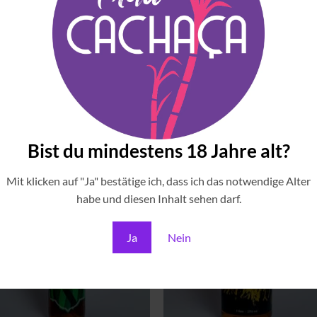
r, der die aromatische Vielfalt Amazoniens eindrucksvoll widerspi
Bist du mindestens 18 Jahre alt?
Zu
Zu
Wunschliste
Wunschli
Mit klicken auf "Ja" bestätige ich, dass ich das notwendige Alter
hinzufügen
hinzufü
habe und diesen Inhalt sehen darf.
Ja
Nein
+