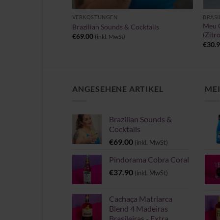
ÖRE & SPEZIALITÄTEN
VERKOSTUNGEN
BRASI
Meu G
u Premium Likör
Brazilian Sounds & Cocktails
(Zitr
cher
eller
€
69.00
l. MwSt)
(inkl. MwSt)
s
€
30.
90.
ANGESEHENE ARTIKEL
MEI
Brazilian Sounds &
Cocktails
€
69.00
(inkl. MwSt)
Pindorama Cobra Coral
€
37.90
(inkl. MwSt)
Cachaça Matriarca
Blend 4 Madeiras
Brasileiras - Extra