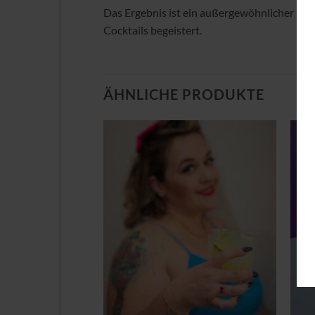
Das Ergebnis ist ein außergewöhnlicher Likö
Cocktails begeistert.
ÄHNLICHE PRODUKTE
Zu
Zu
Wunschliste
Wunschliste
hinzufügen
hinzufügen
+
+