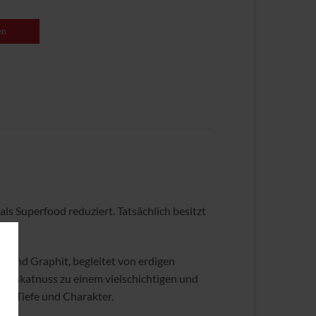
en
ls Superfood reduziert. Tatsächlich besitzt
te und Graphit, begleitet von erdigen
Muskatnuss zu einem vielschichtigen und
he Tiefe und Charakter.