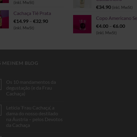
€33.90
(inkl. MwSt)
€
34.90
(inkl. MwSt)
bis
Cachaça Tiê Prata
€54.90
Copo Americano Se
Preisspanne:
€
14.99
–
€
32.90
Preis
€
4.00
–
€
6.00
€14.99
(inkl. MwSt)
€4.00
(inkl. MwSt)
bis
bis
€32.90
€6.00
S MEINEM BLOG
Os 10 mandamentos da
degustação (e da Frau
Cachaça)
Keine
Kommentare
Letícia ‘Frau Cachaça’, a
zu
Os
dama do nosso destilado
10
na Áustria – pelos Devotos
mandamentos
da
da Cachaça
degustação
(e
Keine
da
Kommentare