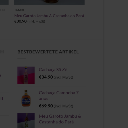
TEN
JAMBU
Meu Garoto Jambu & Castanha do Pará
€
30.90
(inkl. MwSt)
CH
BESTBEWERTETE ARTIKEL
Cachaça Sô Zé
e
€
34.90
(inkl. MwSt)
Cachaça Cambeba 7
anos
II
€
69.90
(inkl. MwSt)
Meu Garoto Jambu &
Castanha do Pará