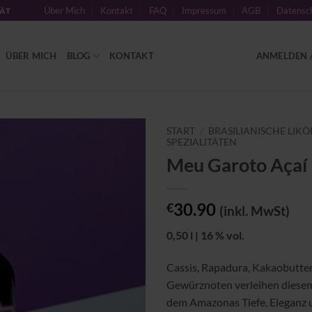
Über Mich
Kontakt
FAQ
Impressum
AGB
Datensch
TÄT
ÜBER MICH
BLOG
KONTAKT
ANMELDEN /
START
/
BRASILIANISCHE LIKÖ
SPEZIALITÄTEN
Meu Garoto Açaí 
Zu
Wunschliste
hinzufügen
30.90
€
(inkl. MwSt)
0,50 l | 16 % vol.
Cassis, Rapadura, Kakaobutter
Gewürznoten verleihen diesem
dem Amazonas Tiefe, Eleganz 