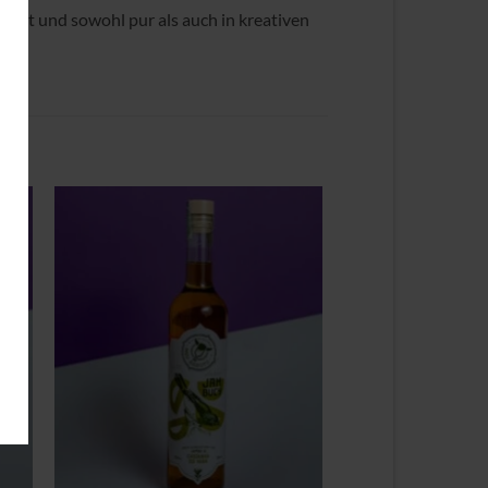
egelt und sowohl pur als auch in kreativen
Zu
ste
Wunschliste
gen
hinzufügen
+