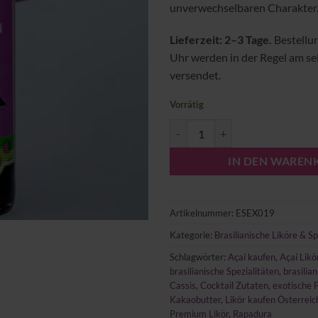
unverwechselbaren Charakter
Lieferzeit: 2–3 Tage.
Bestellu
Uhr werden in der Regel am s
versendet.
Vorrätig
Meu Garoto Açaí Likör Menge
IN DEN WAREN
Artikelnummer:
ESEX019
Kategorie:
Brasilianische Liköre & Sp
Schlagwörter:
Açaí kaufen
,
Açaí Likö
brasilianische Spezialitäten
,
brasilian
Cassis
,
Cocktail Zutaten
,
exotische 
Kakaobutter
,
Likör kaufen Österreic
Premium Likör
,
Rapadura