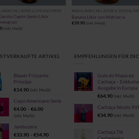
LIANISCHE LIKÖRE & SPEZIALITÄTEN
BRASILIANISCHE LIKÖRE & SPEZIALITÄ
aroto Capim Santo Likör
Banana Likör von Matriarca
onengras)
€
39.90
(inkl. MwSt)
90
(inkl. MwSt)
STVERKAUFTE ARTIKEL
EMPFEHLUNGEN FÜR DI
Blauer Frizzante
Guia do Mapa da
Principe
Cachaça – Exklusiv
Ausgabe in Europa
€
14.90
(inkl. MwSt)
€
64.90
(inkl. MwSt)
Copo Americano Serie
Cachaça Século XVI
Preisspanne:
€
4.00
–
€
6.00
€4.00
€
34.90
(inkl. MwSt)
(inkl. MwSt)
bis
Jambuzera
€6.00
Cachaça Tiê
Preisspanne:
€
33.90
–
€
54.90
Castanheira