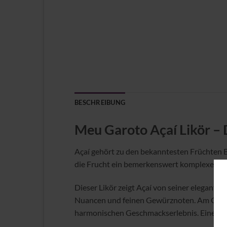
BESCHREIBUNG
Meu Garoto Açaí Likör – 
Açaí gehört zu den bekanntesten Früchten Br
die Frucht ein bemerkenswert komplexes Aro
Dieser Likör zeigt Açaí von seiner elegantes
Nuancen und feinen Gewürznoten. Am Gaume
harmonischen Geschmackserlebnis. Eine deze