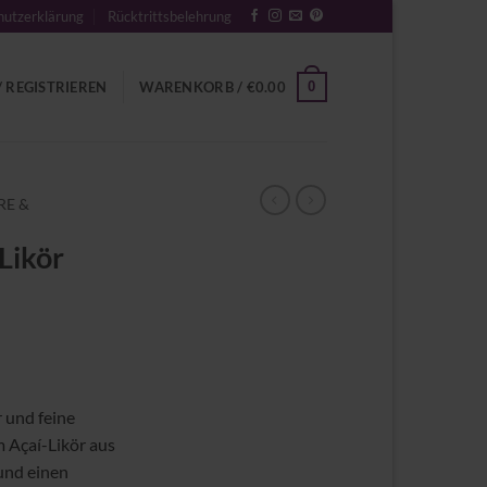
utzerklärung
Rücktrittsbelehrung
0
 REGISTRIEREN
WARENKORB /
€
0.00
RE &
Likör
 und feine
 Açaí-Likör aus
und einen