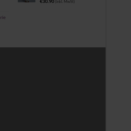
€
30.90
(inkl. MwSt)
rie
spanne: