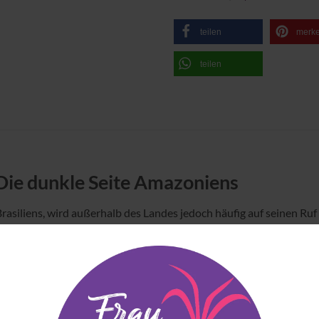
teilen
merk
teilen
Die dunkle Seite Amazoniens
asiliens, wird außerhalb des Landes jedoch häufig auf seinen Ruf a
maprofil, das weit über fruchtige Noten hinausgeht.
ten Seite. In der Nase entfalten sich Anklänge von Cassis, Roter Be
n verbinden sich Rapadura, kandierter Apfel, Kakaobutter und 
nte Pungenz und ein feiner medizinischer Ton verleihen zusätzlic