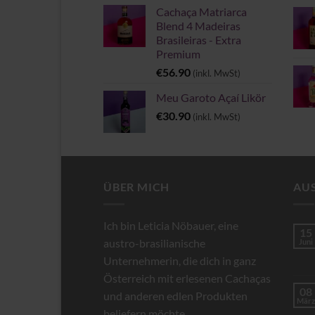
Cachaça Matriarca
Blend 4 Madeiras
Brasileiras - Extra
Premium
€
56.90
(inkl. MwSt)
Meu Garoto Açaí Likör
€
30.90
(inkl. MwSt)
ÜBER MICH
AU
Ich bin Leticia Nöbauer, eine
15
austro-brasilianische
Juni
Unternehmerin, die dich in ganz
Österreich mit erlesenen Cachaças
08
und anderen edlen Produkten
März
beliefern möchte.