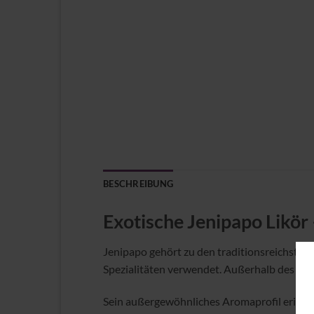
BESCHREIBUNG
Exotische Jenipapo Likör 
Jenipapo gehört zu den traditionsreichsten 
Spezialitäten verwendet. Außerhalb des Land
Sein außergewöhnliches Aromaprofil erinne