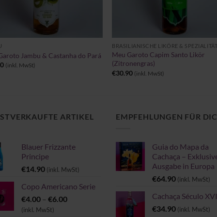
+
U
BRASILIANISCHE LIKÖRE & SPEZIALITÄ
Meu Garoto Capim Santo Likör
aroto Jambu & Castanha do Pará
(Zitronengras)
90
(inkl. MwSt)
€
30.90
(inkl. MwSt)
STVERKAUFTE ARTIKEL
EMPFEHLUNGEN FÜR DI
Blauer Frizzante
Guia do Mapa da
Principe
Cachaça – Exklusiv
Ausgabe in Europa
€
14.90
(inkl. MwSt)
€
64.90
(inkl. MwSt)
Copo Americano Serie
Cachaça Século XVI
Preisspanne:
€
4.00
–
€
6.00
€4.00
€
34.90
(inkl. MwSt)
(inkl. MwSt)