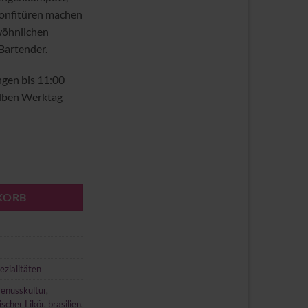
onfitüren machen
wöhnlichen
Bartender.
ngen bis 11:00
elben Werktag
nge
KORB
ezialitäten
Genusskultur
,
ischer Likör
,
brasilien
,