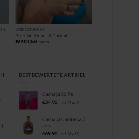
+
TEN
VERKOSTUNGEN
Brazilian Sounds & Cocktails
€
69.00
(inkl. MwSt)
CH
BESTBEWERTETE ARTIKEL
Cachaça Sô Zé
e
€
34.90
(inkl. MwSt)
Cachaça Cambeba 7
anos
II
€
69.90
(inkl. MwSt)