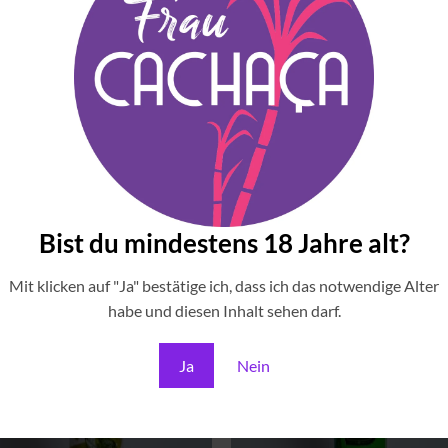
leihen diesem Likör eine bemerkenswerte Tiefe und Komplexität
ur als auch als Zutat für kreative Cocktails zu einem besonderen
ein, eine der faszinierendsten und zugleich unbekanntesten Früch
Bist du mindestens 18 Jahre alt?
Mit klicken auf "Ja" bestätige ich, dass ich das notwendige Alter
Zu
Zu
Wunschliste
Wunschli
habe und diesen Inhalt sehen darf.
hinzufügen
hinzufü
Ja
Nein