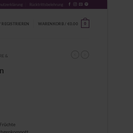
utzerklärung
Rücktrittsbelehrung
0
 REGISTRIEREN
WARENKORB /
€
0.00
RE &
on
Früchte
schgenkompott,