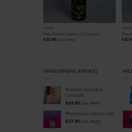
+
+
JAMBU
JAMB
 Bálsamo
Meu Garoto Jambu & Cupuaçu
Meu G
€
30.90
€
30.
(inkl. MwSt)
ANGESEHENE ARTIKEL
MEI
Brazilian Sounds &
Cocktails
€
69.00
(inkl. MwSt)
Pindorama Cobra Coral
€
37.90
(inkl. MwSt)