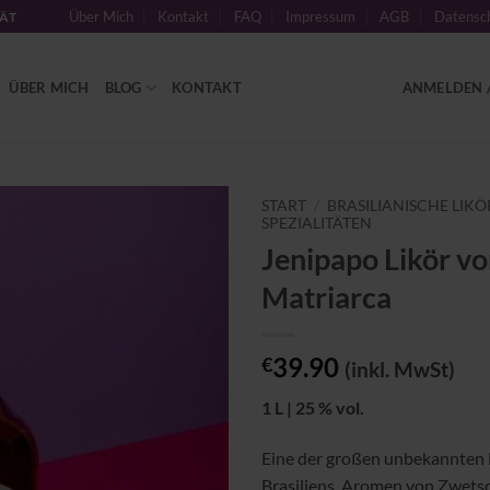
Über Mich
Kontakt
FAQ
Impressum
AGB
Datensch
TÄT
ÜBER MICH
BLOG
KONTAKT
ANMELDEN /
START
/
BRASILIANISCHE LIKÖ
SPEZIALITÄTEN
Jenipapo Likör v
Zu
Wunschliste
Matriarca
hinzufügen
39.90
€
(inkl. MwSt)
1 L | 25 % vol.
Eine der großen unbekannten 
Brasiliens. Aromen von Zwet