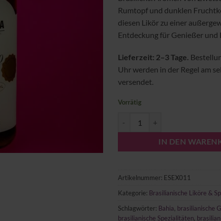
Rumtopf und dunklen Fruchtk
diesen Likör zu einer außerge
Entdeckung für Genießer und 
Lieferzeit: 2–3 Tage.
Bestellu
Uhr werden in der Regel am s
versendet.
Vorrätig
Jenipapo Likör von Matriarca Me
IN DEN WAREN
Artikelnummer:
ESEX011
Kategorie:
Brasilianische Liköre & Sp
Schlagwörter:
Bahia
,
brasilianische 
brasilianische Spezialitäten
,
brasilian