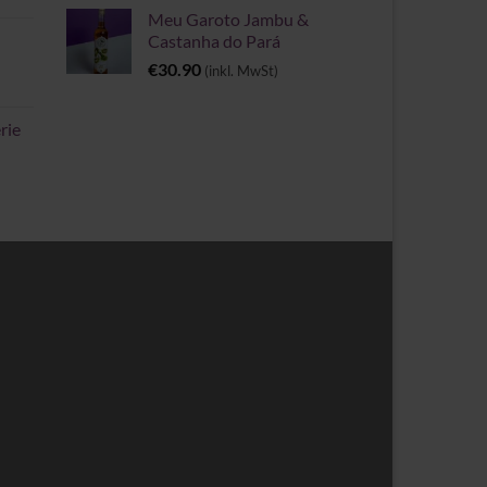
Meu Garoto Jambu &
Castanha do Pará
€
30.90
(inkl. MwSt)
rie
spanne: