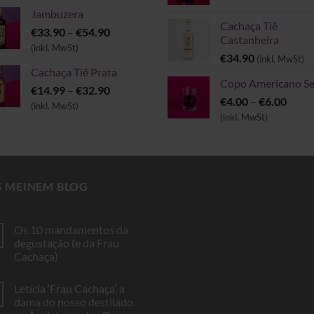
bis
Jambuzera
€6.00
Cachaça Tiê
Preisspanne:
€
33.90
–
€
54.90
Castanheira
€33.90
(inkl. MwSt)
€
34.90
(inkl. MwSt)
bis
Cachaça Tiê Prata
€54.90
Copo Americano Se
Preisspanne:
€
14.99
–
€
32.90
Preis
€
4.00
–
€
6.00
€14.99
(inkl. MwSt)
€4.00
(inkl. MwSt)
bis
bis
€32.90
€6.00
S MEINEM BLOG
Os 10 mandamentos da
degustação (e da Frau
Cachaça)
Keine
Kommentare
Letícia ‘Frau Cachaça’, a
zu
Os
dama do nosso destilado
10