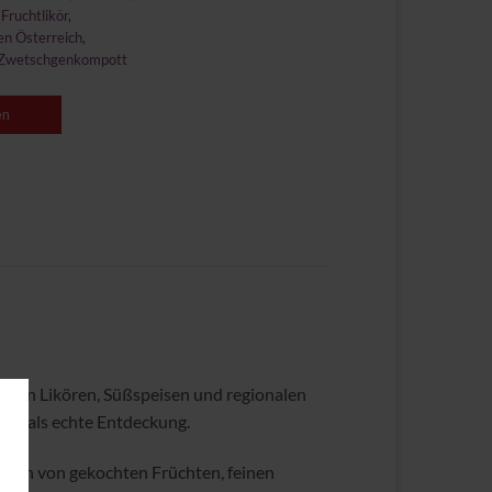
,
Fruchtlikör
,
en Österreich
,
Zwetschgenkompott
en
ng von Likören, Süßspeisen und regionalen
ern als echte Entdeckung.
oten von gekochten Früchten, feinen