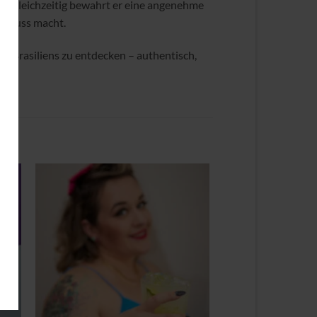
. Gleichzeitig bewahrt er eine angenehme
 Genuss macht.
te Brasiliens zu entdecken – authentisch,
Zu
ste
Wunschliste
gen
hinzufügen