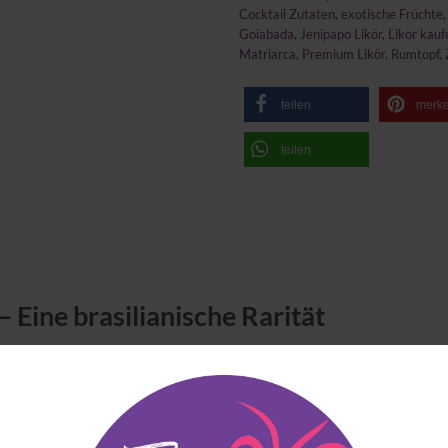
Cocktail Zutaten
,
exotische Früchte
Goiabada
,
Jenipapo Likör
,
Likör kauf
Matriarca
,
Premium Likör
,
Rumtopf
,
teilen
merk
teilen
– Eine brasilianische Rarität
Früchten Brasiliens und wird seit Generationen für die Herstellu
es ist die Frucht jedoch kaum bekannt und gilt selbst unter Kenn
rt an Zwetschgenröster, Rumtopf und dunkle Fruchtkonfitüren. N