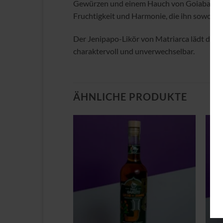
Gewürzen und einem Hauch von Goiabada ver
Fruchtigkeit und Harmonie, die ihn sowohl p
Der Jenipapo-Likör von Matriarca lädt dazu 
charaktervoll und unverwechselbar.
ÄHNLICHE PRODUKTE
Zu
Zu
Wunschliste
Wunschliste
hinzufügen
hinzufügen