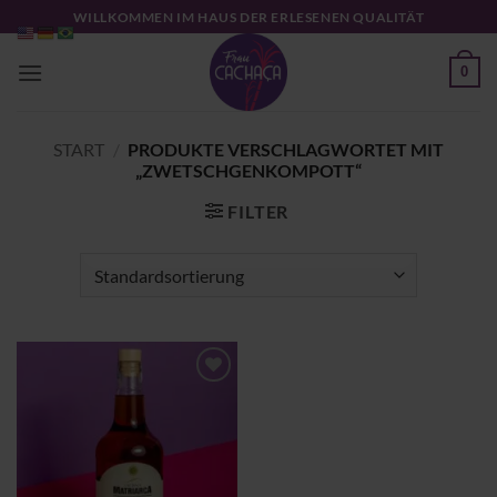
Zum
WILLKOMMEN IM HAUS DER ERLESENEN QUALITÄT
Inhalt
springen
0
START
/
PRODUKTE VERSCHLAGWORTET MIT
„ZWETSCHGENKOMPOTT“
FILTER
Zu
Wunschliste
hinzufügen