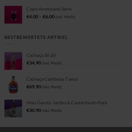
Copo Americano Serie
Preisspanne:
€
4.00
–
€
6.00
(inkl. MwSt)
€4.00
bis
€6.00
BESTBEWERTETE ARTIKEL
Cachaça Sô Zé
€
34.90
(inkl. MwSt)
Cachaça Cambeba 7 anos
€
69.90
(inkl. MwSt)
Meu Garoto Jambu & Castanha do Pará
€
30.90
(inkl. MwSt)