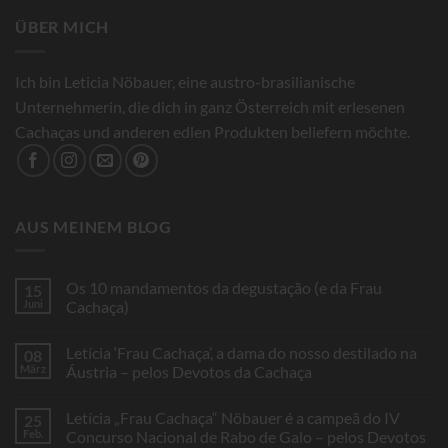
ÜBER MICH
Ich bin Leticia Nöbauer, eine austro-brasilianische
Unternehmerin, die dich in ganz Österreich mit erlesenen
Cachaças und anderen edlen Produkten beliefern möchte.
AUS MEINEM BLOG
Os 10 mandamentos da degustação (e da Frau
15
Juni
Cachaça)
Keine
Kommentare
Letícia ‘Frau Cachaça’, a dama do nosso destilado na
08
zu
Os
März
Áustria – pelos Devotos da Cachaça
10
mandamentos
Keine
da
Kommentare
Letícia „Frau Cachaça“ Nöbauer é a campeã do IV
25
degustação
zu
(e
Letícia
Feb.
Concurso Nacional de Rabo de Galo – pelos Devotos
da
‘Frau