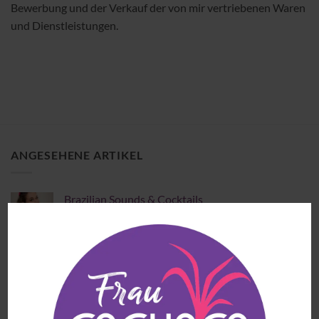
Bewerbung und der Verkauf der von mir vertriebenen Waren
und Dienstleistungen.
ANGESEHENE ARTIKEL
Brazilian Sounds & Cocktails
€
69.00
(inkl. MwSt)
Pindorama Cobra Coral
€
37.90
(inkl. MwSt)
Cachaça Matriarca Blend 4 Madeiras Brasileiras -