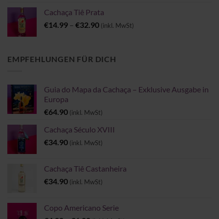
bis
Cachaça Tiê Prata
€54.90
Preisspanne:
€
14.99
–
€
32.90
(inkl. MwSt)
€14.99
bis
€32.90
EMPFEHLUNGEN FÜR DICH
Guia do Mapa da Cachaça – Exklusive Ausgabe in
Europa
€
64.90
(inkl. MwSt)
Cachaça Século XVIII
€
34.90
(inkl. MwSt)
Cachaça Tiê Castanheira
€
34.90
(inkl. MwSt)
Copo Americano Serie