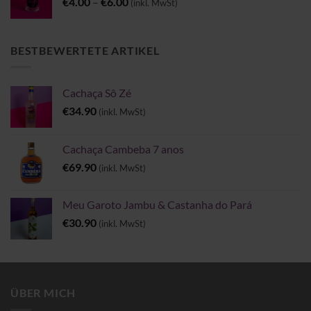
Preisspanne:
€
4.00
–
€
6.00
(inkl. MwSt)
€4.00
bis
€6.00
BESTBEWERTETE ARTIKEL
Cachaça Sô Zé
€
34.90
(inkl. MwSt)
Cachaça Cambeba 7 anos
€
69.90
(inkl. MwSt)
Meu Garoto Jambu & Castanha do Pará
€
30.90
(inkl. MwSt)
ÜBER MICH