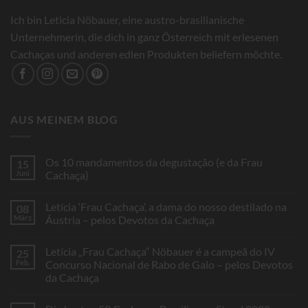
Ich bin Leticia Nöbauer, eine austro-brasilianische
Unternehmerin, die dich in ganz Österreich mit erlesenen
Cachaças und anderen edlen Produkten beliefern möchte.
AUS MEINEM BLOG
Os 10 mandamentos da degustação (e da Frau
15
Juni
Cachaça)
Keine
Kommentare
Letícia ‘Frau Cachaça’, a dama do nosso destilado na
08
zu
Os
März
Áustria – pelos Devotos da Cachaça
10
mandamentos
Keine
da
Kommentare
Letícia „Frau Cachaça“ Nöbauer é a campeã do IV
25
degustação
zu
(e
Letícia
Feb.
Concurso Nacional de Rabo de Galo – pelos Devotos
da
‘Frau
da Cachaça
Frau
Cachaça’,
Cachaça)
a
Keine
dama
Kommentare
do