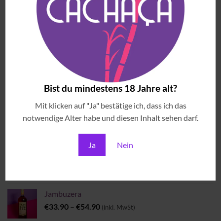
Extra Premium
€
56.90
(inkl. MwSt)
Meu Garoto Açaí Likör
€
30.90
(inkl. MwSt)
MEISTVERKAUFTE ARTIKEL
Bist du mindestens 18 Jahre alt?
Mit klicken auf "Ja" bestätige ich, dass ich das
Blauer Frizzante Principe
notwendige Alter habe und diesen Inhalt sehen darf.
€
14.90
(inkl. MwSt)
Ja
Nein
Copo Americano Serie
Preisspanne:
€
4.00
–
€
6.00
(inkl. MwSt)
€4.00
bis
Jambuzera
€6.00
Preisspanne:
€
33.90
–
€
54.90
(inkl. MwSt)
€33.90