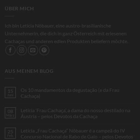
ÜBER MICH
Ich bin Leticia Nöbauer, eine austro-brasilianische
Unternehmerin, die dich in ganz Österreich mit erlesenen
Cachaças und anderen edlen Produkten beliefern möchte.
AUS MEINEM BLOG
Os 10 mandamentos da degustação (e da Frau
15
Juni
Cachaça)
Keine
Kommentare
Letícia ‘Frau Cachaça’, a dama do nosso destilado na
08
zu
Os
März
Áustria – pelos Devotos da Cachaça
10
mandamentos
Keine
da
Kommentare
Letícia „Frau Cachaça“ Nöbauer é a campeã do IV
25
degustação
zu
(e
Letícia
Feb.
Concurso Nacional de Rabo de Galo – pelos Devotos
da
‘Frau