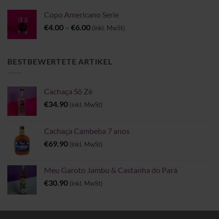
Copo Americano Serie
Preisspanne:
€
4.00
–
€
6.00
(inkl. MwSt)
€4.00
bis
€6.00
BESTBEWERTETE ARTIKEL
Cachaça Sô Zé
€
34.90
(inkl. MwSt)
Cachaça Cambeba 7 anos
€
69.90
(inkl. MwSt)
Meu Garoto Jambu & Castanha do Pará
€
30.90
(inkl. MwSt)