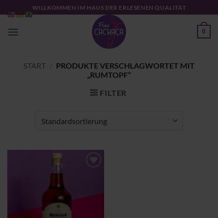
Zum
WILLKOMMEN IM HAUS DER ERLESENEN QUALITÄT
Inhalt
springen
0
START
/
PRODUKTE VERSCHLAGWORTET MIT
„RUMTOPF“
FILTER
Zu
Wunschliste
hinzufügen