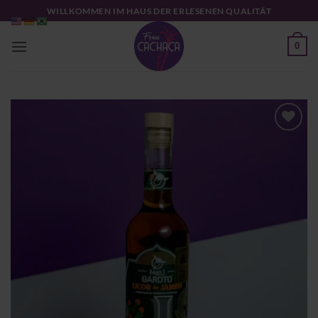
Zum
WILLKOMMEN IM HAUS DER ERLESENEN QUALITÄT
Inhalt
springen
0
Zu
Wunschliste
hinzufügen