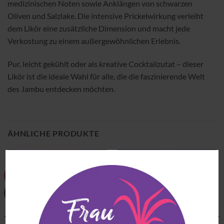
medizinischen Noten sowie Anklängen von schwarzen
Oliven und Salzlake. Die intensive Prickelwirkung verleiht
dem Likör eine zusätzliche Dimension und macht jede
Verkostung zu einem außergewöhnlichen Erlebnis.
Pur, leicht gekühlt oder als kreative Cocktailzutat – dieser
Likör ist die ideale Wahl für alle, die die faszinierende Welt
des Jambu entdecken möchten.
ÄHNLICHE PRODUKTE
-9%
Zu
Zu
Wunschliste
Wunschliste
hinzufügen
hinzufügen
NEW