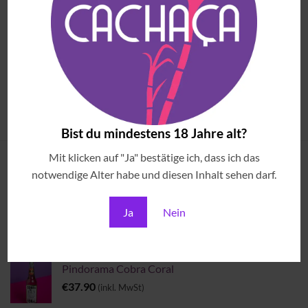
BRASILIANISCHE LIKÖRE & SPEZIALITÄTEN
BRASILIANISCHE LIKÖRE & SPEZIALITÄTEN
DestilHero Cupuaçu Premium
Meu Garoto Cupuaçu Likör
Likör
€
30.90
(inkl. MwSt)
Ursprünglicher
Aktueller
€
34.90
€
31.90
(inkl. MwSt)
Preis
Preis
war:
ist:
Bist du mindestens 18 Jahre alt?
€34.90
€31.90.
Mit klicken auf "Ja" bestätige ich, dass ich das
ANGESEHENE ARTIKEL
notwendige Alter habe und diesen Inhalt sehen darf.
Ja
Nein
Brazilian Sounds & Cocktails
€
69.00
(inkl. MwSt)
Pindorama Cobra Coral
€
37.90
(inkl. MwSt)