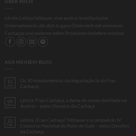
ÜBER MICH
Ich bin Leticia Nöbauer, eine austro-brasilianische
Unternehmerin, die dich in ganz Österreich mit erlesenen
Cachaças und anderen edlen Produkten beliefern möchte.
AUS MEINEM BLOG
Os 10 mandamentos da degustação (e da Frau
15
Juni
Cachaça)
Keine
Kommentare
Letícia ‘Frau Cachaça’, a dama do nosso destilado na
08
zu
Os
März
Áustria – pelos Devotos da Cachaça
10
mandamentos
Keine
da
Kommentare
Letícia „Frau Cachaça“ Nöbauer é a campeã do IV
25
degustação
zu
(e
Letícia
Feb.
Concurso Nacional de Rabo de Galo – pelos Devotos
da
‘Frau
da Cachaça
Frau
Cachaça’,
Cachaça)
a