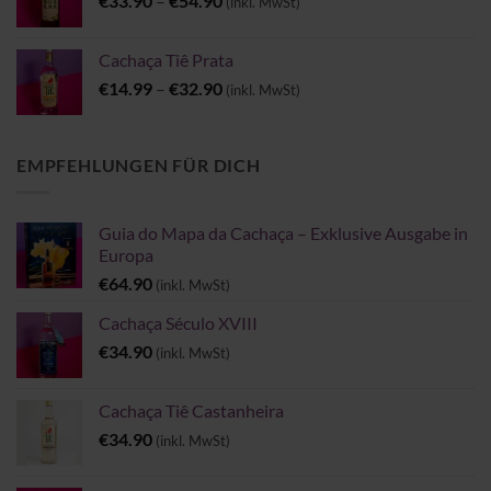
€
33.90
–
€
54.90
(inkl. MwSt)
€33.90
bis
Cachaça Tiê Prata
€54.90
Preisspanne:
€
14.99
–
€
32.90
(inkl. MwSt)
€14.99
bis
€32.90
EMPFEHLUNGEN FÜR DICH
Guia do Mapa da Cachaça – Exklusive Ausgabe in
Europa
€
64.90
(inkl. MwSt)
Cachaça Século XVIII
€
34.90
(inkl. MwSt)
Cachaça Tiê Castanheira
€
34.90
(inkl. MwSt)