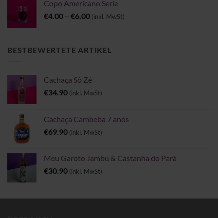
Copo Americano Serie
Preisspanne:
€
4.00
–
€
6.00
(inkl. MwSt)
€4.00
bis
€6.00
BESTBEWERTETE ARTIKEL
Cachaça Sô Zé
€
34.90
(inkl. MwSt)
Cachaça Cambeba 7 anos
€
69.90
(inkl. MwSt)
Meu Garoto Jambu & Castanha do Pará
€
30.90
(inkl. MwSt)