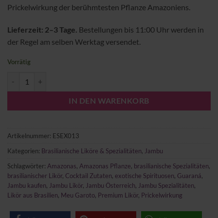
Prickelwirkung der berühmtesten Pflanze Amazoniens.
Lieferzeit: 2–3 Tage.
Bestellungen bis 11:00 Uhr werden in
der Regel am selben Werktag versendet.
Vorrätig
Meu Garoto Jambu Likör Menge
IN DEN WARENKORB
Artikelnummer:
ESEX013
Kategorien:
Brasilianische Liköre & Spezialitäten
,
Jambu
Schlagwörter:
Amazonas
,
Amazonas Pflanze
,
brasilianische Spezialitäten
,
brasilianischer Likör
,
Cocktail Zutaten
,
exotische Spirituosen
,
Guaraná
,
Jambu kaufen
,
Jambu Likör
,
Jambu Österreich
,
Jambu Spezialitäten
,
Likör aus Brasilien
,
Meu Garoto
,
Premium Likör
,
Prickelwirkung