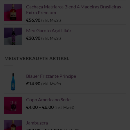
Cachaça Matriarca Blend 4 Madeiras Brasileiras -
Extra Premium
€
56.90
(inkl. MwSt)
Meu Garoto Açaí Likör
€
30.90
(inkl. MwSt)
MEISTVERKAUFTE ARTIKEL
Blauer Frizzante Principe
€
14.90
(inkl. MwSt)
Copo Americano Serie
Preisspanne:
€
4.00
–
€
6.00
(inkl. MwSt)
€4.00
bis
Jambuzera
€6.00
Preisspanne: