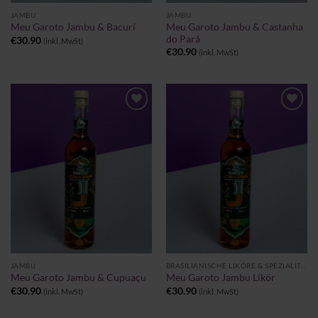
JAMBU
JAMBU
Meu Garoto Jambu & Castanha
Meu Garoto Jambu & Bacurí
do Pará
€
30.90
(inkl. MwSt)
€
30.90
(inkl. MwSt)
Zu
Zu
Wunschliste
Wunschliste
hinzufügen
hinzufügen
JAMBU
BRASILIANISCHE LIKÖRE & SPEZIALITÄTEN
Meu Garoto Jambu & Cupuaçu
Meu Garoto Jambu Likör
€
30.90
€
30.90
(inkl. MwSt)
(inkl. MwSt)