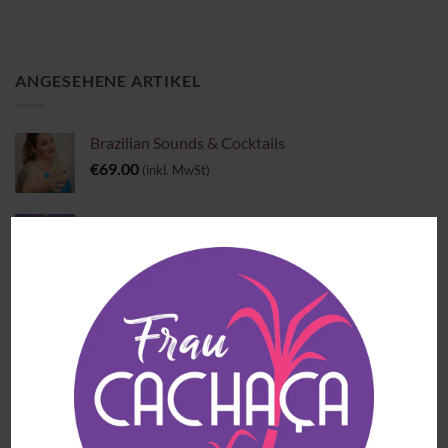
ANGESEHENE ARTIKEL
Brazilian Sounds & Cocktails
€
69.00
(inkl. MwSt)
Pindorama Cobra Coral
€
37.90
(inkl. MwSt)
Cachaça Matriarca Blend 4 Madeiras Brasileiras -
Extra Premium
€
56.90
(inkl. MwSt)
Meu Garoto Açaí Likör
€
30.90
(inkl. MwSt)