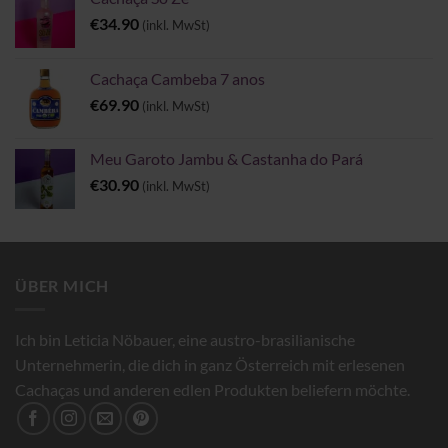
€
34.90
(inkl. MwSt)
Cachaça Cambeba 7 anos
€
69.90
(inkl. MwSt)
Meu Garoto Jambu & Castanha do Pará
€
30.90
(inkl. MwSt)
ÜBER MICH
Ich bin Leticia Nöbauer, eine austro-brasilianische
Unternehmerin, die dich in ganz Österreich mit erlesenen
Cachaças und anderen edlen Produkten beliefern möchte.