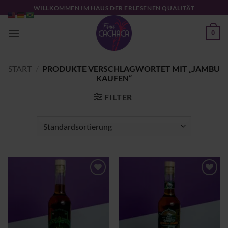
Zum
WILLKOMMEN IM HAUS DER ERLESENEN QUALITÄT
Inhalt
springen
0
START
/
PRODUKTE VERSCHLAGWORTET MIT „JAMBU
KAUFEN“
FILTER
Zu
Zu
Wunschliste
Wunschliste
hinzufügen
hinzufügen