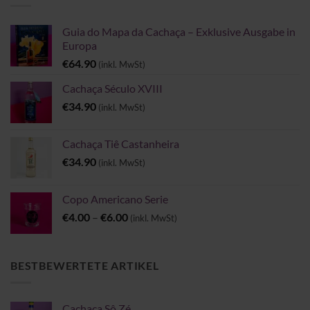
Guia do Mapa da Cachaça – Exklusive Ausgabe in
Europa
€
64.90
(inkl. MwSt)
Cachaça Século XVIII
€
34.90
(inkl. MwSt)
Cachaça Tiê Castanheira
€
34.90
(inkl. MwSt)
Copo Americano Serie
Preisspanne:
€
4.00
–
€
6.00
(inkl. MwSt)
€4.00
bis
€6.00
BESTBEWERTETE ARTIKEL
Cachaça Sô Zé