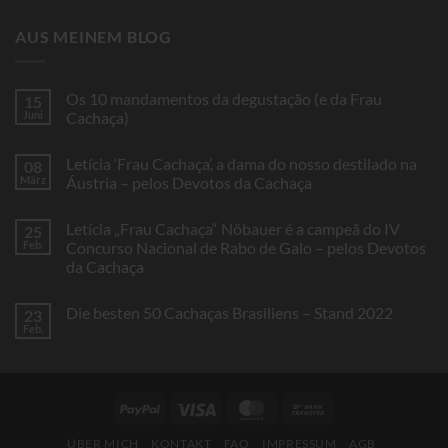
AUS MEINEM BLOG
Os 10 mandamentos da degustação (e da Frau
15
Juni
Cachaça)
Keine
Kommentare
Letícia ‘Frau Cachaça’, a dama do nosso destilado na
08
zu
Os
März
Áustria – pelos Devotos da Cachaça
10
mandamentos
Keine
da
Kommentare
Letícia „Frau Cachaça“ Nöbauer é a campeã do IV
25
degustação
zu
(e
Letícia
Feb.
Concurso Nacional de Rabo de Galo – pelos Devotos
da
‘Frau
da Cachaça
Frau
Cachaça’,
Cachaça)
a
Keine
dama
Kommentare
do
Die besten 50 Cachaças Brasiliens – Stand 2022
23
zu
nosso
Letícia
Feb.
destilado
Keine
„Frau
na
Kommentare
Cachaça“
Áustria
zu
Nöbauer
–
Die
é
pelos
besten
a
Devotos
50
campeã
PayPal
Visa
MasterCard
Bank
da
Cachaças
do
Cachaça
Brasiliens
Transfer
IV
–
Concurso
ÜBER MICH
KONTAKT
FAQ
IMPRESSUM
AGB