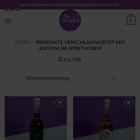
Zum
WILLKOMMEN IM HAUS DER ERLESENEN QUALITÄT
Inhalt
springen
0
START
/
PRODUKTE VERSCHLAGWORTET MIT
„EXOTISCHE SPIRITUOSEN“
FILTER
Zu
Zu
Wunschliste
Wunschliste
hinzufügen
hinzufügen