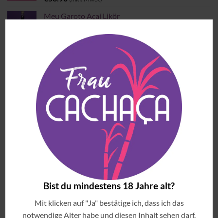
Meu Garoto Açaí Likör
€
30.90
(inkl. MwSt)
MEISTVERKAUFTE ARTIKEL
Blauer Frizzante Principe
€
14.90
(inkl. MwSt)
Copo Americano Serie
Preisspanne:
€
4.00
–
€
6.00
(inkl. MwSt)
€4.00
bis
Jambuzera
€6.00
Preisspanne:
€
33.90
–
€
54.90
Bist du mindestens 18 Jahre alt?
(inkl. MwSt)
€33.90
Mit klicken auf "Ja" bestätige ich, dass ich das
bis
Cachaça Tiê Prata
€54.90
notwendige Alter habe und diesen Inhalt sehen darf.