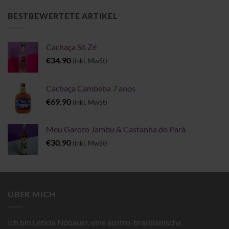
bis
€6.00
BESTBEWERTETE ARTIKEL
Cachaça Sô Zé
€
34.90
(inkl. MwSt)
Cachaça Cambeba 7 anos
€
69.90
(inkl. MwSt)
Meu Garoto Jambu & Castanha do Pará
€
30.90
(inkl. MwSt)
ÜBER MICH
Ich bin Leticia Nöbauer, eine austro-brasilianische