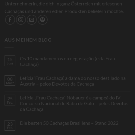
Unternehmerin, die dich in ganz Österreich mit erlesenen
Cachaças und anderen edlen Produkten beliefern möchte.
AUS MEINEM BLOG
Os 10 mandamentos da degustação (e da Frau
15
Juni
Cachaça)
Keine
Kommentare
Letícia ‘Frau Cachaça’, a dama do nosso destilado na
08
zu
Os
März
Áustria – pelos Devotos da Cachaça
10
mandamentos
Keine
da
Kommentare
Letícia „Frau Cachaça“ Nöbauer é a campeã do IV
25
degustação
zu
(e
Letícia
Feb.
Concurso Nacional de Rabo de Galo – pelos Devotos
da
‘Frau
da Cachaça
Frau
Cachaça’,
Cachaça)
a
Keine
dama
Kommentare
do
Die besten 50 Cachaças Brasiliens – Stand 2022
23
zu
nosso
Letícia
Feb.
destilado
Keine
„Frau
na
Kommentare
Cachaça“