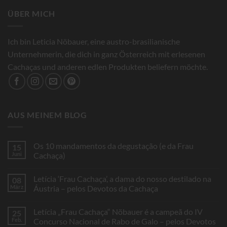
ÜBER MICH
Ich bin Leticia Nöbauer, eine austro-brasilianische
Unternehmerin, die dich in ganz Österreich mit erlesenen
Cachaças und anderen edlen Produkten beliefern möchte.
AUS MEINEM BLOG
Os 10 mandamentos da degustação (e da Frau
15
Juni
Cachaça)
Keine
Kommentare
Letícia ‘Frau Cachaça’, a dama do nosso destilado na
08
zu
Os
März
Áustria – pelos Devotos da Cachaça
10
mandamentos
Keine
da
Kommentare
Letícia „Frau Cachaça“ Nöbauer é a campeã do IV
25
degustação
zu
(e
Letícia
Feb.
Concurso Nacional de Rabo de Galo – pelos Devotos
da
‘Frau