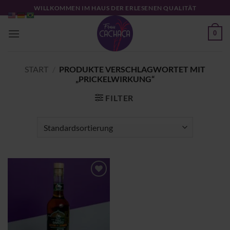
Zum
WILLKOMMEN IM HAUS DER ERLESENEN QUALITÄT
Inhalt
springen
0
START
/
PRODUKTE VERSCHLAGWORTET MIT
„PRICKELWIRKUNG“
FILTER
Zu
Wunschliste
hinzufügen