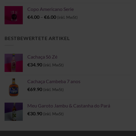
Copo Americano Serie
Preisspanne:
€
4.00
–
€
6.00
(inkl. MwSt)
€4.00
bis
€6.00
BESTBEWERTETE ARTIKEL
Cachaça Sô Zé
€
34.90
(inkl. MwSt)
Cachaça Cambeba 7 anos
€
69.90
(inkl. MwSt)
Meu Garoto Jambu & Castanha do Pará
€
30.90
(inkl. MwSt)