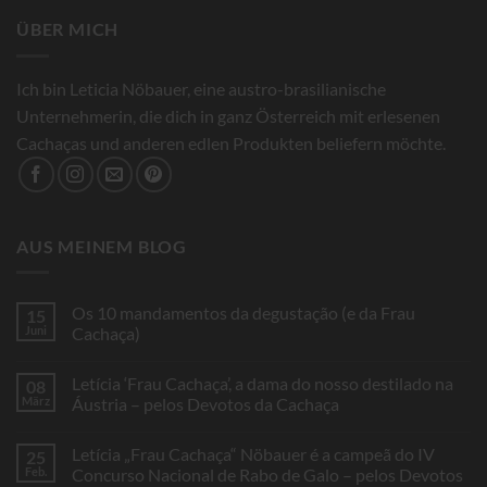
ÜBER MICH
Ich bin Leticia Nöbauer, eine austro-brasilianische
Unternehmerin, die dich in ganz Österreich mit erlesenen
Cachaças und anderen edlen Produkten beliefern möchte.
AUS MEINEM BLOG
Os 10 mandamentos da degustação (e da Frau
15
Juni
Cachaça)
Keine
Kommentare
Letícia ‘Frau Cachaça’, a dama do nosso destilado na
08
zu
Os
März
Áustria – pelos Devotos da Cachaça
10
mandamentos
Keine
da
Kommentare
Letícia „Frau Cachaça“ Nöbauer é a campeã do IV
25
degustação
zu
(e
Letícia
Feb.
Concurso Nacional de Rabo de Galo – pelos Devotos
da
‘Frau