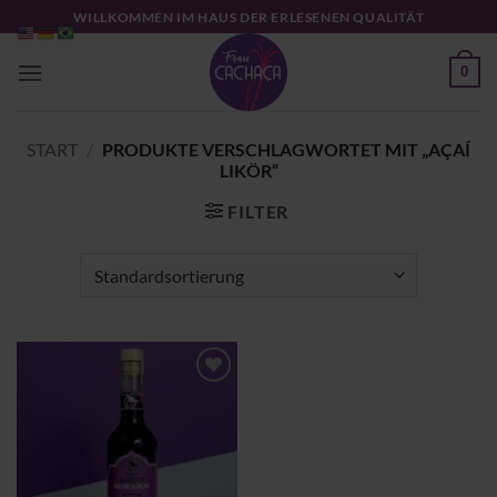
Zum
WILLKOMMEN IM HAUS DER ERLESENEN QUALITÄT
Inhalt
springen
0
START
/
PRODUKTE VERSCHLAGWORTET MIT „AÇAÍ
LIKÖR“
FILTER
Zu
Wunschliste
hinzufügen