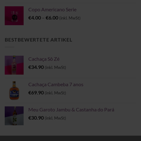
Copo Americano Serie
Preisspanne:
€
4.00
–
€
6.00
(inkl. MwSt)
€4.00
bis
€6.00
BESTBEWERTETE ARTIKEL
Cachaça Sô Zé
€
34.90
(inkl. MwSt)
Cachaça Cambeba 7 anos
€
69.90
(inkl. MwSt)
Meu Garoto Jambu & Castanha do Pará
€
30.90
(inkl. MwSt)