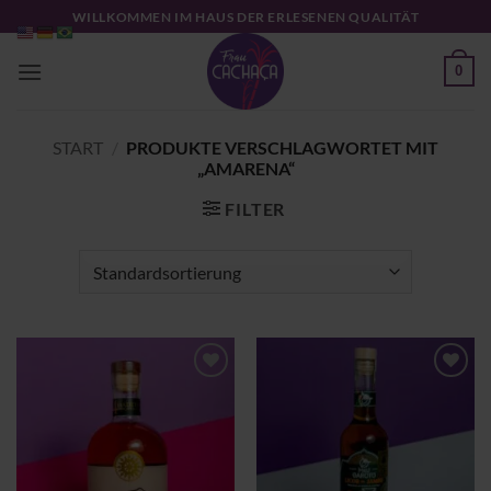
Zum
WILLKOMMEN IM HAUS DER ERLESENEN QUALITÄT
Inhalt
springen
0
START
/
PRODUKTE VERSCHLAGWORTET MIT
„AMARENA“
FILTER
Zu
Zu
Wunschliste
Wunschliste
hinzufügen
hinzufügen