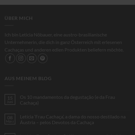
ÜBER MICH
Ich bin Leticia Nöbauer, eine austro-brasilianische
Unternehmerin, die dich in ganz Österreich mit erlesenen
Cachaças und anderen edlen Produkten beliefern möchte.
AUS MEINEM BLOG
Os 10 mandamentos da degustação (e da Frau
15
Juni
Cachaça)
Keine
Kommentare
Letícia ‘Frau Cachaça’, a dama do nosso destilado na
08
zu
Os
März
Áustria – pelos Devotos da Cachaça
10
mandamentos
Keine
da
Kommentare