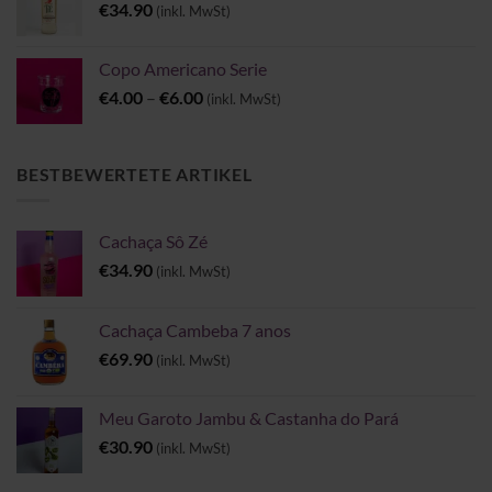
€
34.90
(inkl. MwSt)
Copo Americano Serie
Preisspanne:
€
4.00
–
€
6.00
(inkl. MwSt)
€4.00
bis
€6.00
BESTBEWERTETE ARTIKEL
Cachaça Sô Zé
€
34.90
(inkl. MwSt)
Cachaça Cambeba 7 anos
€
69.90
(inkl. MwSt)
Meu Garoto Jambu & Castanha do Pará
€
30.90
(inkl. MwSt)