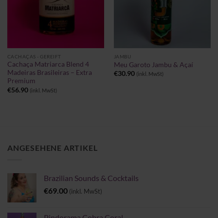
CACHAÇAS - GEREIFT
JAMBU
Cachaça Matriarca Blend 4
Meu Garoto Jambu & Açaí
Madeiras Brasileiras – Extra
€
30.90
(inkl. MwSt)
Premium
€
56.90
(inkl. MwSt)
ANGESEHENE ARTIKEL
Brazilian Sounds & Cocktails
€
69.00
(inkl. MwSt)
Pindorama Cobra Coral