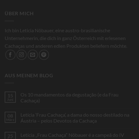
ÜBER MICH
Ich bin Leticia Nöbauer, eine austro-brasilianische
Unternehmerin, die dich in ganz Österreich mit erlesenen
Cachaças und anderen edlen Produkten beliefern möchte.
AUS MEINEM BLOG
Os 10 mandamentos da degustação (e da Frau
15
Juni
Cachaça)
Keine
Kommentare
Letícia ‘Frau Cachaça’, a dama do nosso destilado na
08
zu
Os
März
Áustria – pelos Devotos da Cachaça
10
mandamentos
Keine
da
Kommentare
Letícia „Frau Cachaça“ Nöbauer é a campeã do IV
25
degustação
zu
(e
Letícia