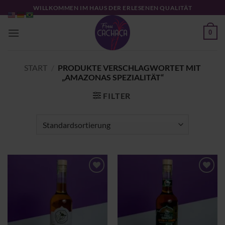
Zum
WILLKOMMEN IM HAUS DER ERLESENEN QUALITÄT
Inhalt
springen
0
START
/
PRODUKTE VERSCHLAGWORTET MIT
„AMAZONAS SPEZIALITÄT“
FILTER
Zu
Zu
Wunschliste
Wunschliste
hinzufügen
hinzufügen