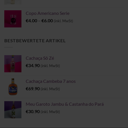
Copo Americano Serie
Preisspanne:
€
4.00
–
€
6.00
(inkl. MwSt)
€4.00
bis
€6.00
BESTBEWERTETE ARTIKEL
Cachaça Sô Zé
€
34.90
(inkl. MwSt)
Cachaça Cambeba 7 anos
€
69.90
(inkl. MwSt)
Meu Garoto Jambu & Castanha do Pará
€
30.90
(inkl. MwSt)