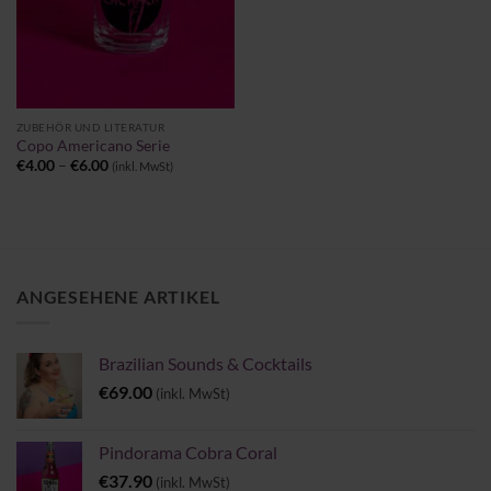
ZUBEHÖR UND LITERATUR
Copo Americano Serie
Preisspanne:
€
4.00
–
€
6.00
(inkl. MwSt)
€4.00
bis
€6.00
ANGESEHENE ARTIKEL
Brazilian Sounds & Cocktails
€
69.00
(inkl. MwSt)
Pindorama Cobra Coral
€
37.90
(inkl. MwSt)