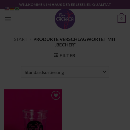
Zum
WILLKOMMEN IM HAUS DER ERLESENEN QUALITÄT
Inhalt
springen
0
START
/
PRODUKTE VERSCHLAGWORTET MIT
„BECHER“
FILTER
Zu
Wunschliste
hinzufügen