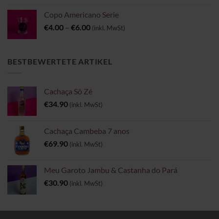
Copo Americano Serie
Preisspanne:
€
4.00
–
€
6.00
(inkl. MwSt)
€4.00
bis
€6.00
BESTBEWERTETE ARTIKEL
Cachaça Sô Zé
€
34.90
(inkl. MwSt)
Cachaça Cambeba 7 anos
€
69.90
(inkl. MwSt)
Meu Garoto Jambu & Castanha do Pará
€
30.90
(inkl. MwSt)