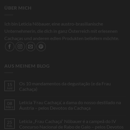
ÜBER MICH
Ich bin Leticia Nöbauer, eine austro-brasilianische
Unternehmerin, die dich in ganz Österreich mit erlesenen
Cachaças und anderen edlen Produkten beliefern möchte.
AUS MEINEM BLOG
Os 10 mandamentos da degustação (e da Frau
15
Juni
Cachaça)
Keine
Kommentare
Letícia ‘Frau Cachaça’, a dama do nosso destilado na
08
zu
Os
März
Áustria – pelos Devotos da Cachaça
10
mandamentos
Keine
da
Kommentare
Letícia „Frau Cachaça“ Nöbauer é a campeã do IV
25
degustação
zu
(e
Letícia
Feb.
Concurso Nacional de Rabo de Galo – pelos Devotos
da
‘Frau