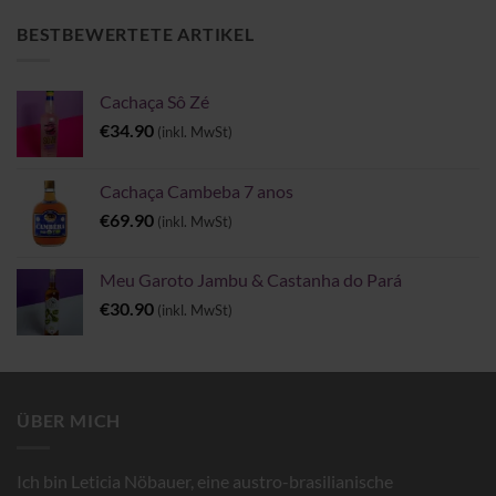
bis
€6.00
BESTBEWERTETE ARTIKEL
Cachaça Sô Zé
€
34.90
(inkl. MwSt)
Cachaça Cambeba 7 anos
€
69.90
(inkl. MwSt)
Meu Garoto Jambu & Castanha do Pará
€
30.90
(inkl. MwSt)
ÜBER MICH
Ich bin Leticia Nöbauer, eine austro-brasilianische