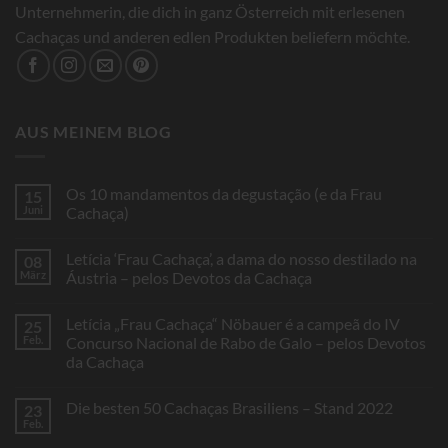
Unternehmerin, die dich in ganz Österreich mit erlesenen
Cachaças und anderen edlen Produkten beliefern möchte.
AUS MEINEM BLOG
Os 10 mandamentos da degustação (e da Frau
15
Juni
Cachaça)
Keine
Kommentare
Letícia ‘Frau Cachaça’, a dama do nosso destilado na
08
zu
Os
März
Áustria – pelos Devotos da Cachaça
10
mandamentos
Keine
da
Kommentare
Letícia „Frau Cachaça“ Nöbauer é a campeã do IV
25
degustação
zu
(e
Letícia
Feb.
Concurso Nacional de Rabo de Galo – pelos Devotos
da
‘Frau
da Cachaça
Frau
Cachaça’,
Cachaça)
a
Keine
dama
Kommentare
do
Die besten 50 Cachaças Brasiliens – Stand 2022
23
zu
nosso
Letícia
Feb.
destilado
Keine
„Frau
na
Kommentare
Cachaça“