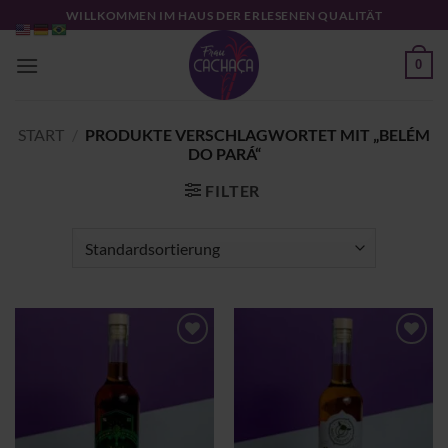
Zum
WILLKOMMEN IM HAUS DER ERLESENEN QUALITÄT
Inhalt
springen
0
START
/
PRODUKTE VERSCHLAGWORTET MIT „BELÉM
DO PARÁ“
FILTER
Zu
Zu
Wunschliste
Wunschliste
hinzufügen
hinzufügen