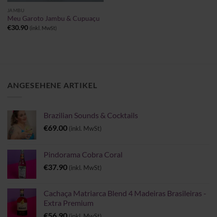
JAMBU
Meu Garoto Jambu & Cupuaçu
€
30.90
(inkl. MwSt)
ANGESEHENE ARTIKEL
Brazilian Sounds & Cocktails
€
69.00
(inkl. MwSt)
Pindorama Cobra Coral
€
37.90
(inkl. MwSt)
Cachaça Matriarca Blend 4 Madeiras Brasileiras -
Extra Premium
€
56.90
(inkl. MwSt)