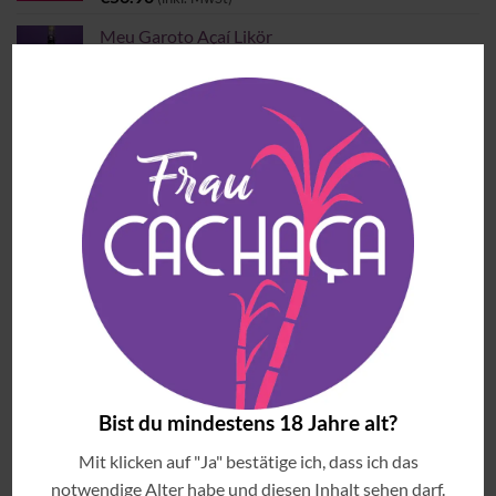
Meu Garoto Açaí Likör
€
30.90
(inkl. MwSt)
MEISTVERKAUFTE ARTIKEL
Blauer Frizzante Principe
€
14.90
(inkl. MwSt)
Copo Americano Serie
Preisspanne:
€
4.00
–
€
6.00
(inkl. MwSt)
€4.00
bis
Jambuzera
€6.00
Preisspanne:
€
33.90
–
€
54.90
Bist du mindestens 18 Jahre alt?
(inkl. MwSt)
€33.90
Mit klicken auf "Ja" bestätige ich, dass ich das
bis
Cachaça Tiê Prata
€54.90
notwendige Alter habe und diesen Inhalt sehen darf.