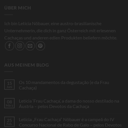
ÜBER MICH
Ich bin Leticia Nöbauer, eine austro-brasilianische
Unternehmerin, die dich in ganz Österreich mit erlesenen
Cachaças und anderen edlen Produkten beliefern möchte.
AUS MEINEM BLOG
Os 10 mandamentos da degustação (e da Frau
15
Juni
Cachaça)
Keine
Kommentare
Letícia ‘Frau Cachaça’, a dama do nosso destilado na
08
zu
Os
März
Áustria – pelos Devotos da Cachaça
10
mandamentos
Keine
da
Kommentare
Letícia „Frau Cachaça“ Nöbauer é a campeã do IV
25
degustação
zu
(e
Letícia
Feb.
Concurso Nacional de Rabo de Galo – pelos Devotos
da
‘Frau