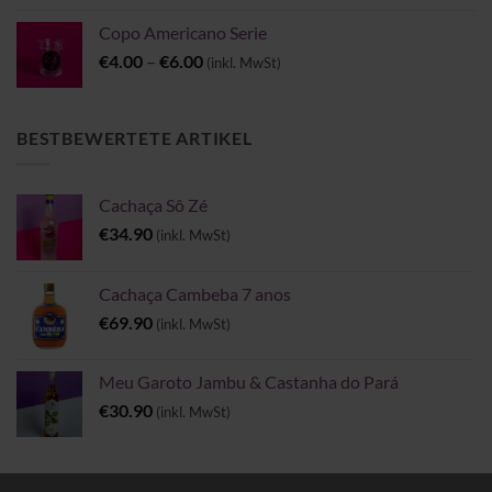
Copo Americano Serie
Preisspanne:
€
4.00
–
€
6.00
(inkl. MwSt)
€4.00
bis
€6.00
BESTBEWERTETE ARTIKEL
Cachaça Sô Zé
€
34.90
(inkl. MwSt)
Cachaça Cambeba 7 anos
€
69.90
(inkl. MwSt)
Meu Garoto Jambu & Castanha do Pará
€
30.90
(inkl. MwSt)