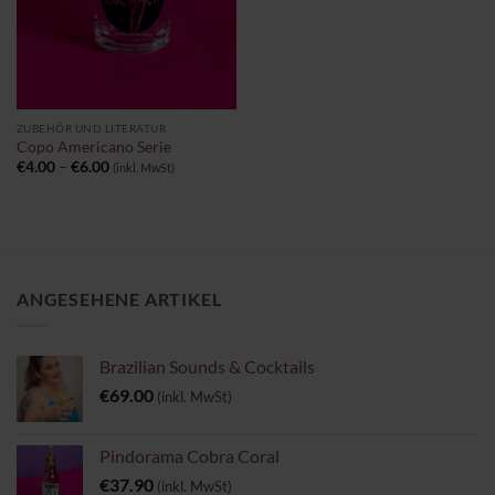
ZUBEHÖR UND LITERATUR
Copo Americano Serie
Preisspanne:
€
4.00
–
€
6.00
(inkl. MwSt)
€4.00
bis
€6.00
ANGESEHENE ARTIKEL
Brazilian Sounds & Cocktails
€
69.00
(inkl. MwSt)
Pindorama Cobra Coral
€
37.90
(inkl. MwSt)