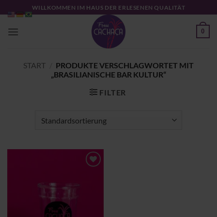
Zum
WILLKOMMEN IM HAUS DER ERLESENEN QUALITÄT
Inhalt
springen
0
START
/
PRODUKTE VERSCHLAGWORTET MIT
„BRASILIANISCHE BAR KULTUR“
FILTER
Zu
Wunschliste
hinzufügen