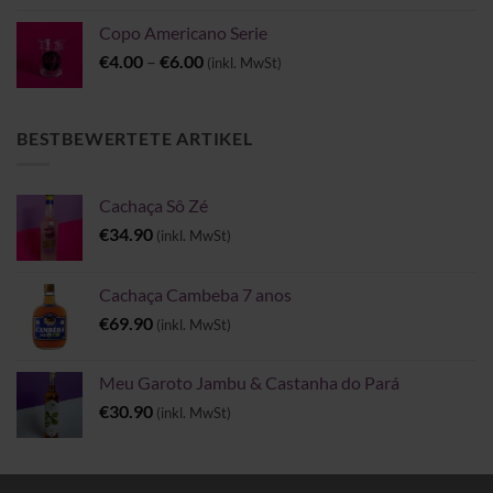
Copo Americano Serie
Preisspanne:
€
4.00
–
€
6.00
(inkl. MwSt)
€4.00
bis
€6.00
BESTBEWERTETE ARTIKEL
Cachaça Sô Zé
€
34.90
(inkl. MwSt)
Cachaça Cambeba 7 anos
€
69.90
(inkl. MwSt)
Meu Garoto Jambu & Castanha do Pará
€
30.90
(inkl. MwSt)