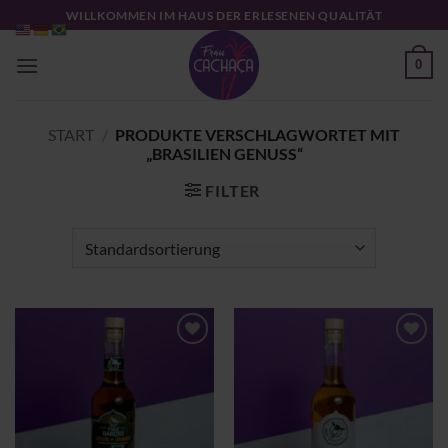
Zum
WILLKOMMEN IM HAUS DER ERLESENEN QUALITÄT
Inhalt
springen
0
START
/
PRODUKTE VERSCHLAGWORTET MIT
„BRASILIEN GENUSS“
FILTER
Zu
Zu
Wunschliste
Wunschliste
hinzufügen
hinzufügen