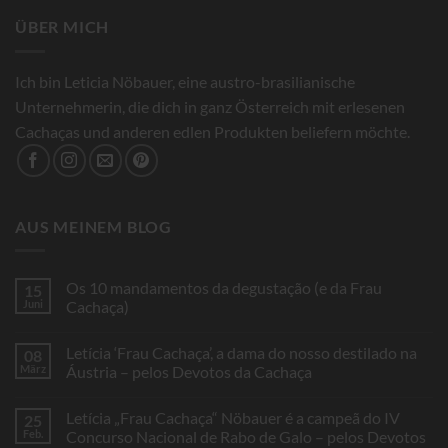
ÜBER MICH
Ich bin Leticia Nöbauer, eine austro-brasilianische
Unternehmerin, die dich in ganz Österreich mit erlesenen
Cachaças und anderen edlen Produkten beliefern möchte.
AUS MEINEM BLOG
Os 10 mandamentos da degustação (e da Frau
15
Juni
Cachaça)
Keine
Kommentare
Letícia ‘Frau Cachaça’, a dama do nosso destilado na
08
zu
Os
März
Áustria – pelos Devotos da Cachaça
10
mandamentos
Keine
da
Kommentare
Letícia „Frau Cachaça“ Nöbauer é a campeã do IV
25
degustação
zu
(e
Letícia
Feb.
Concurso Nacional de Rabo de Galo – pelos Devotos
da
‘Frau