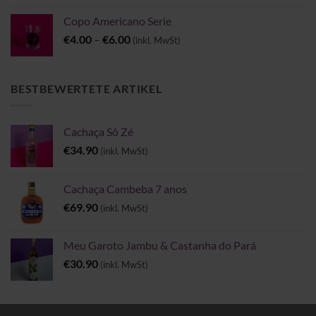
Copo Americano Serie
Preisspanne:
€
4.00
–
€
6.00
(inkl. MwSt)
€4.00
bis
€6.00
BESTBEWERTETE ARTIKEL
Cachaça Sô Zé
€
34.90
(inkl. MwSt)
Cachaça Cambeba 7 anos
€
69.90
(inkl. MwSt)
Meu Garoto Jambu & Castanha do Pará
€
30.90
(inkl. MwSt)