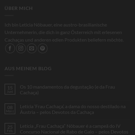
ÜBER MICH
Ich bin Leticia Nöbauer, eine austro-brasilianische
Unternehmerin, die dich in ganz Österreich mit erlesenen
Cachaças und anderen edlen Produkten beliefern möchte.
AUS MEINEM BLOG
Os 10 mandamentos da degustação (e da Frau
15
Juni
Cachaça)
Keine
Kommentare
Letícia ‘Frau Cachaça’, a dama do nosso destilado na
08
zu
Os
März
Áustria – pelos Devotos da Cachaça
10
mandamentos
Keine
da
Kommentare
Letícia „Frau Cachaça“ Nöbauer é a campeã do IV
25
degustação
zu
(e
Letícia
Feb.
Concurso Nacional de Rabo de Galo – pelos Devotos
da
‘Frau