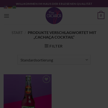
Zum
WILLKOMMEN IM HAUS DER ERLESENEN QUALITÄT
Inhalt
springen
0
START
/
PRODUKTE VERSCHLAGWORTET MIT
„CACHAÇA COCKTAIL“
FILTER
Zu
Wunschliste
hinzufügen