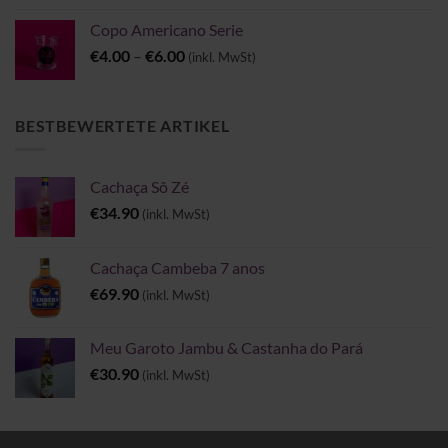
Copo Americano Serie
Preisspanne:
€
4.00
–
€
6.00
(inkl. MwSt)
€4.00
bis
€6.00
BESTBEWERTETE ARTIKEL
Cachaça Sô Zé
€
34.90
(inkl. MwSt)
Cachaça Cambeba 7 anos
€
69.90
(inkl. MwSt)
Meu Garoto Jambu & Castanha do Pará
€
30.90
(inkl. MwSt)