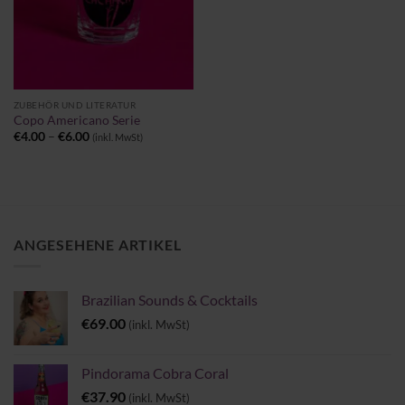
ZUBEHÖR UND LITERATUR
Copo Americano Serie
Preisspanne:
€
4.00
–
€
6.00
(inkl. MwSt)
€4.00
bis
€6.00
ANGESEHENE ARTIKEL
Brazilian Sounds & Cocktails
€
69.00
(inkl. MwSt)
Pindorama Cobra Coral
€
37.90
(inkl. MwSt)