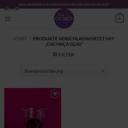
Zum
WILLKOMMEN IM HAUS DER ERLESENEN QUALITÄT
Inhalt
springen
0
START
/
PRODUKTE VERSCHLAGWORTET MIT
„CACHAÇA GLAS“
FILTER
Zu
Wunschliste
hinzufügen