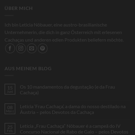
ÜBER MICH
Ich bin Leticia Nöbauer, eine austro-brasilianische
Unternehmerin, die dich in ganz Österreich mit erlesenen
Cachaças und anderen edlen Produkten beliefern möchte.
AUS MEINEM BLOG
Os 10 mandamentos da degustação (e da Frau
15
Juni
Cachaça)
Keine
Kommentare
Letícia ‘Frau Cachaça’, a dama do nosso destilado na
08
zu
Os
März
Áustria – pelos Devotos da Cachaça
10
mandamentos
Keine
da
Kommentare
Letícia „Frau Cachaça“ Nöbauer é a campeã do IV
25
degustação
zu
(e
Letícia
Feb.
Concurso Nacional de Rabo de Galo – pelos Devotos
da
‘Frau