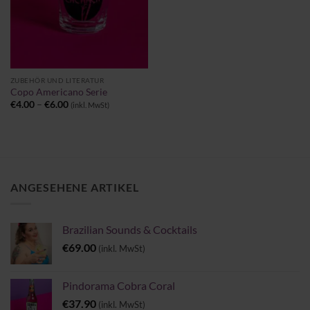
ZUBEHÖR UND LITERATUR
Copo Americano Serie
Preisspanne:
€
4.00
–
€
6.00
(inkl. MwSt)
€4.00
bis
€6.00
ANGESEHENE ARTIKEL
Brazilian Sounds & Cocktails
€
69.00
(inkl. MwSt)
Pindorama Cobra Coral
€
37.90
(inkl. MwSt)