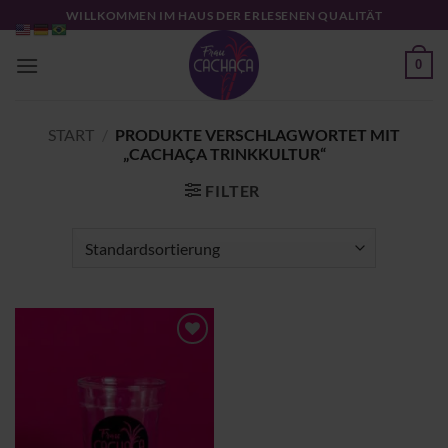
Zum
WILLKOMMEN IM HAUS DER ERLESENEN QUALITÄT
Inhalt
springen
0
START
/
PRODUKTE VERSCHLAGWORTET MIT
„CACHAÇA TRINKKULTUR“
FILTER
Zu
Wunschliste
hinzufügen