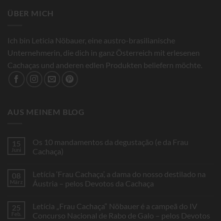
ÜBER MICH
Ich bin Leticia Nöbauer, eine austro-brasilianische
Unternehmerin, die dich in ganz Österreich mit erlesenen
Cachaças und anderen edlen Produkten beliefern möchte.
AUS MEINEM BLOG
Os 10 mandamentos da degustação (e da Frau
15
Juni
Cachaça)
Keine
Kommentare
Letícia ‘Frau Cachaça’, a dama do nosso destilado na
08
zu
Os
März
Áustria – pelos Devotos da Cachaça
10
mandamentos
Keine
da
Kommentare
Letícia „Frau Cachaça“ Nöbauer é a campeã do IV
25
degustação
zu
(e
Letícia
Feb.
Concurso Nacional de Rabo de Galo – pelos Devotos
da
‘Frau