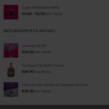
Copo Americano Serie
Preisspanne:
€
4.00
–
€
6.00
(inkl. MwSt)
€4.00
bis
€6.00
BESTBEWERTETE ARTIKEL
Cachaça Sô Zé
€
34.90
(inkl. MwSt)
Cachaça Cambeba 7 anos
€
69.90
(inkl. MwSt)
Meu Garoto Jambu & Castanha do Pará
€
30.90
(inkl. MwSt)