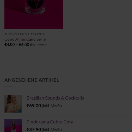
ZUBEHÖR UND LITERATUR
Copo Americano Serie
Preisspanne:
€
4.00
–
€
6.00
(inkl. MwSt)
€4.00
bis
€6.00
ANGESEHENE ARTIKEL
Brazilian Sounds & Cocktails
€
69.00
(inkl. MwSt)
Pindorama Cobra Coral
€
37.90
(inkl. MwSt)