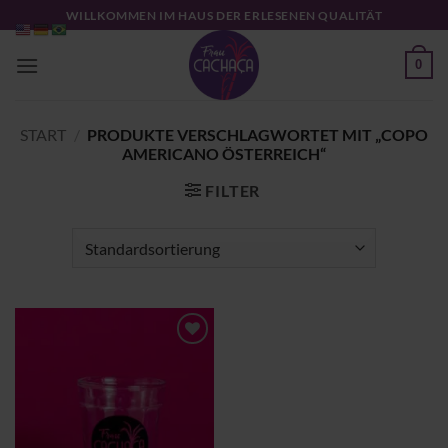
Zum
WILLKOMMEN IM HAUS DER ERLESENEN QUALITÄT
Inhalt
springen
0
START
/
PRODUKTE VERSCHLAGWORTET MIT „COPO
AMERICANO ÖSTERREICH“
FILTER
Zu
Wunschliste
hinzufügen