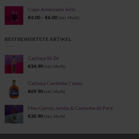
Copo Americano Serie
Preisspanne:
€
4.00
–
€
6.00
(inkl. MwSt)
€4.00
bis
€6.00
BESTBEWERTETE ARTIKEL
Cachaça Sô Zé
€
34.90
(inkl. MwSt)
Cachaça Cambeba 7 anos
€
69.90
(inkl. MwSt)
Meu Garoto Jambu & Castanha do Pará
€
30.90
(inkl. MwSt)