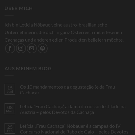
ÜBER MICH
Ich bin Leticia Nöbauer, eine austro-brasilianische
Unternehmerin, die dich in ganz Österreich mit erlesenen
Cachaças und anderen edlen Produkten beliefern möchte.
AUS MEINEM BLOG
Os 10 mandamentos da degustação (e da Frau
15
Juni
Cachaça)
Keine
Kommentare
Letícia ‘Frau Cachaça’, a dama do nosso destilado na
08
zu
Os
März
Áustria – pelos Devotos da Cachaça
10
mandamentos
Keine
da
Kommentare
Letícia „Frau Cachaça“ Nöbauer é a campeã do IV
25
degustação
zu
(e
Letícia
Feb.
Concurso Nacional de Rabo de Galo – pelos Devotos
da
‘Frau