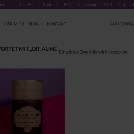
Über Mich
Kontakt
FAQ
Impressum
AGB
Datensch
TÄT
ÜBER MICH
BLOG
KONTAKT
ANMELDEN /
TET MIT „DR. ALINE
Einzelnes Ergebnis wird angezeigt
Zu
Wunschliste
hinzufügen