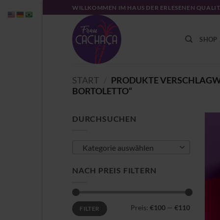
Zum
WILLKOMMEN IM HAUS DER ERLESENEN QUALI
Inhalt
springen
SHOP
START
/
PRODUKTE VERSCHLAGWOR
BORTOLETTO“
DURCHSUCHEN
Kategorie auswählen
NACH PREIS FILTERN
Min.
Max.
Preis:
€100
—
€110
FILTER
Preis
Preis