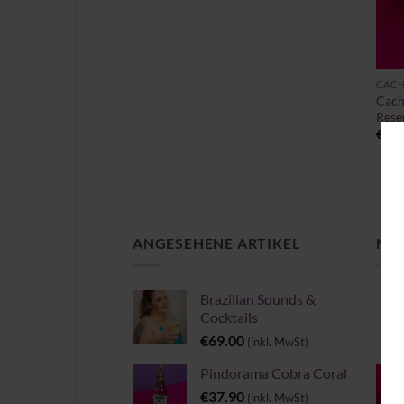
+
CACH
Cach
Rese
€
109
ANGESEHENE ARTIKEL
MEI
Brazilian Sounds &
Cocktails
€
69.00
(inkl. MwSt)
Pindorama Cobra Coral
€
37.90
(inkl. MwSt)