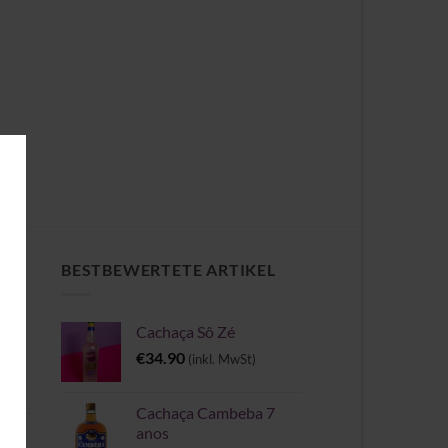
CH
BESTBEWERTETE ARTIKEL
Cachaça Sô Zé
e
€
34.90
(inkl. MwSt)
Cachaça Cambeba 7
anos
II