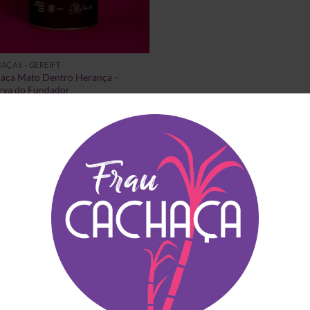
AÇAS - GEREIFT
aça Mato Dentro Herança –
rva do Fundador
.90
(inkl. MwSt)
STVERKAUFTE ARTIKEL
EMPFEHLUNGEN FÜR DI
Blauer Frizzante
Guia do Mapa da
Principe
Cachaça – Exklusiv
Ausgabe in Europa
€
14.90
(inkl. MwSt)
€
64.90
(inkl. MwSt)
Copo Americano Serie
Cachaça Século XVI
Preisspanne:
€
4.00
–
€
6.00