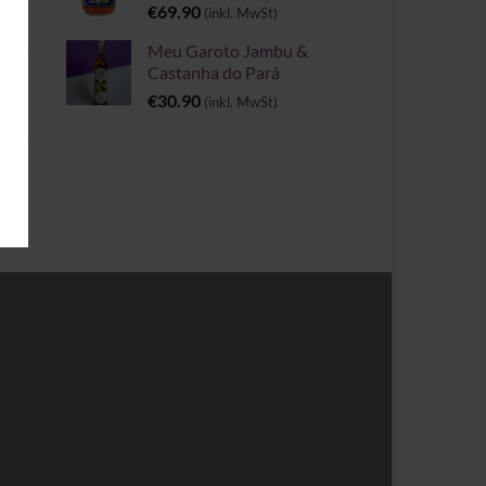
€
69.90
(inkl. MwSt)
Meu Garoto Jambu &
Castanha do Pará
€
30.90
(inkl. MwSt)
rie
spanne: