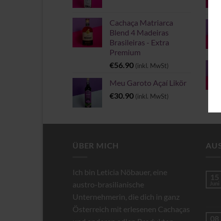
Cachaça Matriarca
Blend 4 Madeiras
Brasileiras - Extra
Premium
€
56.90
(inkl. MwSt)
Meu Garoto Açaí Likör
€
30.90
(inkl. MwSt)
ÜBER MICH
AU
Ich bin Leticia Nöbauer, eine
15
austro-brasilianische
Juni
Unternehmerin, die dich in ganz
Österreich mit erlesenen Cachaças
08