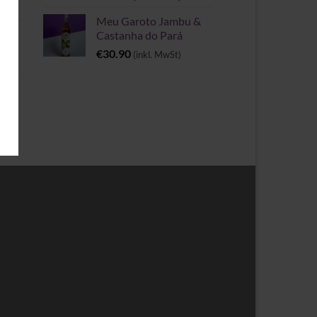
Meu Garoto Jambu &
Castanha do Pará
€
30.90
(inkl. MwSt)
rie
spanne: