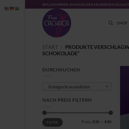
Zum
WILLKOMMEN IM HAUS DER ERLESENEN QUALI
Inhalt
springen
SHOP
START
/
PRODUKTE VERSCHLAGWO
SCHOKOLADE“
DURCHSUCHEN
Kategorie auswählen
NACH PREIS FILTERN
Min.
Max.
Preis:
€30
—
€40
FILTER
Preis
Preis