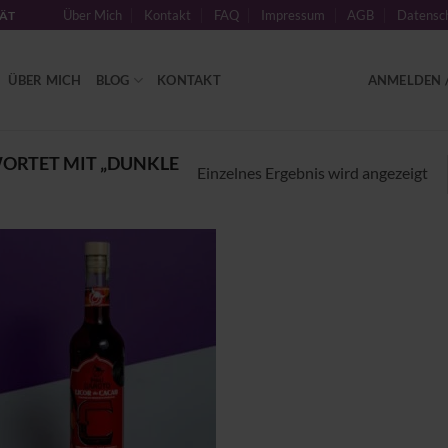
Über Mich
Kontakt
FAQ
Impressum
AGB
Datensch
TÄT
ÜBER MICH
BLOG
KONTAKT
ANMELDEN /
RTET MIT „DUNKLE
Einzelnes Ergebnis wird angezeigt
Zu
Wunschliste
hinzufügen