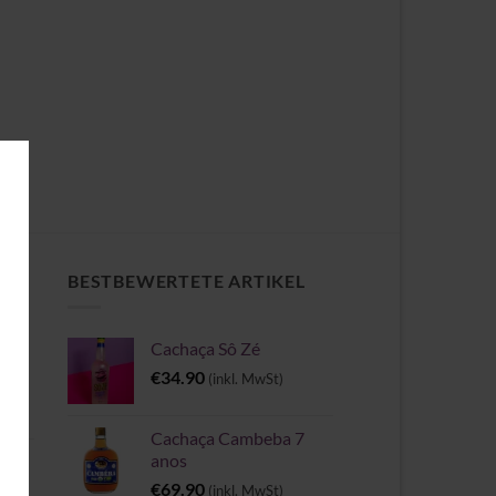
CH
BESTBEWERTETE ARTIKEL
Cachaça Sô Zé
e
€
34.90
(inkl. MwSt)
Cachaça Cambeba 7
anos
II
€
69.90
(inkl. MwSt)