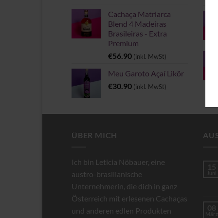
Cachaça Matriarca
Blend 4 Madeiras
Brasileiras - Extra
Premium
€
56.90
(inkl. MwSt)
Meu Garoto Açaí Likör
€
30.90
(inkl. MwSt)
ÜBER MICH
AU
Ich bin Leticia Nöbauer, eine
15
austro-brasilianische
Juni
Unternehmerin, die dich in ganz
Österreich mit erlesenen Cachaças
08
und anderen edlen Produkten
März