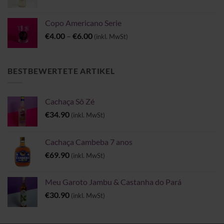
Copo Americano Serie
Preisspanne:
€
4.00
–
€
6.00
(inkl. MwSt)
€4.00
bis
€6.00
BESTBEWERTETE ARTIKEL
Cachaça Sô Zé
€
34.90
(inkl. MwSt)
Cachaça Cambeba 7 anos
€
69.90
(inkl. MwSt)
Meu Garoto Jambu & Castanha do Pará
€
30.90
(inkl. MwSt)