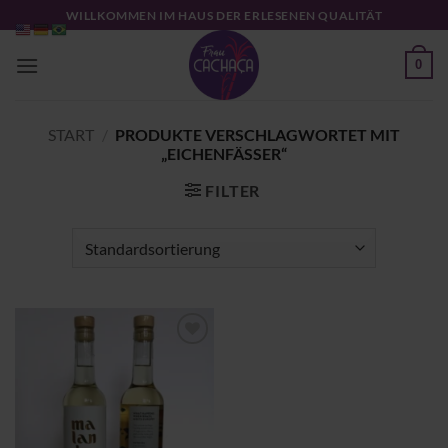
Zum
WILLKOMMEN IM HAUS DER ERLESENEN QUALITÄT
Inhalt
springen
0
START
/
PRODUKTE VERSCHLAGWORTET MIT
„EICHENFÄSSER“
FILTER
Zu
Wunschliste
hinzufügen