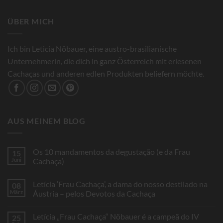
ÜBER MICH
Ich bin Leticia Nöbauer, eine austro-brasilianische
Unternehmerin, die dich in ganz Österreich mit erlesenen
Cachaças und anderen edlen Produkten beliefern möchte.
AUS MEINEM BLOG
Os 10 mandamentos da degustação (e da Frau
15
Juni
Cachaça)
Keine
Kommentare
Letícia ‘Frau Cachaça’, a dama do nosso destilado na
08
zu
Os
März
Áustria – pelos Devotos da Cachaça
10
mandamentos
Keine
da
Kommentare
Letícia „Frau Cachaça“ Nöbauer é a campeã do IV
25
degustação
zu
(e
Letícia