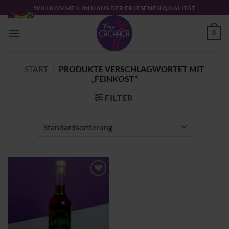
Zum
WILLKOMMEN IM HAUS DER ERLESENEN QUALITÄT
Inhalt
springen
0
START
/
PRODUKTE VERSCHLAGWORTET MIT
„FEINKOST“
FILTER
Zu
Wunschliste
hinzufügen