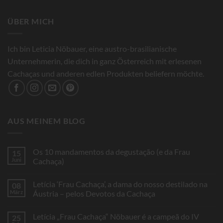
ÜBER MICH
Ich bin Leticia Nöbauer, eine austro-brasilianische
Unternehmerin, die dich in ganz Österreich mit erlesenen
Cachaças und anderen edlen Produkten beliefern möchte.
AUS MEINEM BLOG
Os 10 mandamentos da degustação (e da Frau
15
Juni
Cachaça)
Keine
Kommentare
Letícia ‘Frau Cachaça’, a dama do nosso destilado na
08
zu
Os
März
Áustria – pelos Devotos da Cachaça
10
mandamentos
Keine
da
Kommentare
Letícia „Frau Cachaça“ Nöbauer é a campeã do IV
25
degustação
zu
(e
Letícia