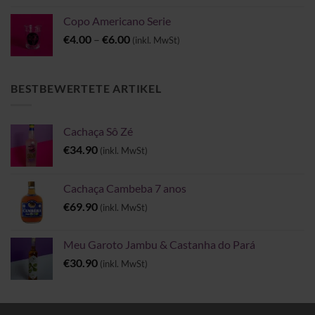
Copo Americano Serie
Preisspanne:
€
4.00
–
€
6.00
(inkl. MwSt)
€4.00
bis
€6.00
BESTBEWERTETE ARTIKEL
Cachaça Sô Zé
€
34.90
(inkl. MwSt)
Cachaça Cambeba 7 anos
€
69.90
(inkl. MwSt)
Meu Garoto Jambu & Castanha do Pará
€
30.90
(inkl. MwSt)