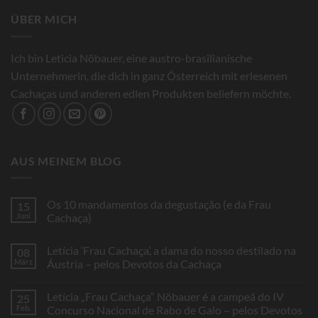
ÜBER MICH
Ich bin Leticia Nöbauer, eine austro-brasilianische
Unternehmerin, die dich in ganz Österreich mit erlesenen
Cachaças und anderen edlen Produkten beliefern möchte.
AUS MEINEM BLOG
Os 10 mandamentos da degustação (e da Frau
15
Juni
Cachaça)
Keine
Kommentare
Letícia ‘Frau Cachaça’, a dama do nosso destilado na
08
zu
Os
März
Áustria – pelos Devotos da Cachaça
10
mandamentos
Keine
da
Kommentare
Letícia „Frau Cachaça“ Nöbauer é a campeã do IV
25
degustação
zu
(e
Letícia
Feb.
Concurso Nacional de Rabo de Galo – pelos Devotos
da
‘Frau