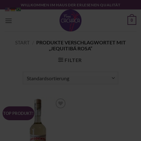
Zum
WILLKOMMEN IM HAUS DER ERLESENEN QUALITÄT
Inhalt
springen
0
START
/
PRODUKTE VERSCHLAGWORTET MIT
„JEQUITIBÁ ROSA“
FILTER
Zu
TOP PRODUKT!
Wunschliste
hinzufügen