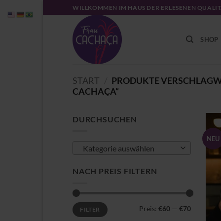
Zum
WILLKOMMEN IM HAUS DER ERLESENEN QUALI
Inhalt
springen
SHOP
START
/
PRODUKTE VERSCHLAGWO
CACHAÇA“
DURCHSUCHEN
NEU
Kategorie auswählen
NACH PREIS FILTERN
Min.
Max.
Preis:
€60
—
€70
FILTER
Preis
Preis