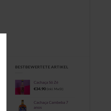
CH
BESTBEWERTETE ARTIKEL
Cachaça Sô Zé
e
€
34.90
(inkl. MwSt)
Cachaça Cambeba 7
anos
II