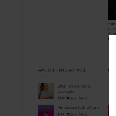
+
ZUBE
Guia
Ausg
€
64.
ANGESEHENE ARTIKEL
MEI
Brazilian Sounds &
Cocktails
€
69.00
(inkl. MwSt)
Pindorama Cobra Coral
€
37.90
(inkl. MwSt)