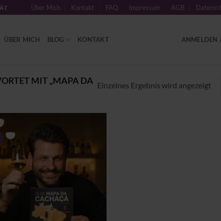
Über Mich
Kontakt
FAQ
Impressum
AGB
Datensch
TÄT
ÜBER MICH
BLOG
KONTAKT
ANMELDEN /
RTET MIT „MAPA DA
Einzelnes Ergebnis wird angezeigt
Zu
Wunschliste
hinzufügen