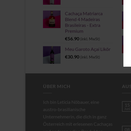
Cachaça Matriarca
Blend 4 Madeiras
Brasileiras - Extra
Premium
€
56.90
(inkl. MwSt)
Meu Garoto Açaí Likör
€
30.90
(inkl. MwSt)
ÜBER MICH
AU
Ich bin Leticia Nöbauer, eine
15
austro-brasilianische
Juni
Unternehmerin, die dich in ganz
Österreich mit erlesenen Cachaças
08