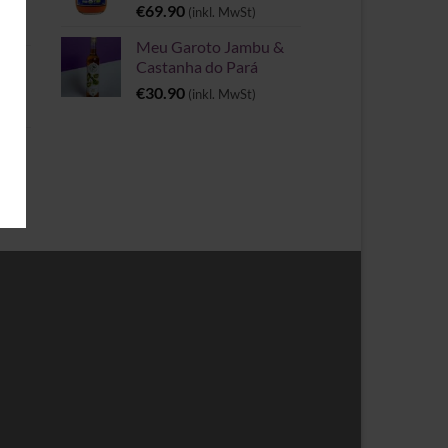
€
69.90
(inkl. MwSt)
Meu Garoto Jambu &
Castanha do Pará
€
30.90
(inkl. MwSt)
rie
spanne: