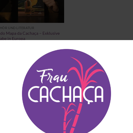
HÖR UND LITERATUR
 do Mapa da Cachaça – Exklusive
abe in Europa
90
(inkl. MwSt)
STVERKAUFTE ARTIKEL
EMPFEHLUNGEN FÜR DI
Blauer Frizzante
Guia do Mapa da
Principe
Cachaça – Exklusiv
Ausgabe in Europa
€
14.90
(inkl. MwSt)
€
64.90
(inkl. MwSt)
Copo Americano Serie
Cachaça Século XVI
Preisspanne:
€
4.00
–
€
6.00