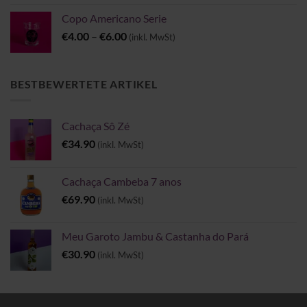
Copo Americano Serie
Preisspanne:
€
4.00
–
€
6.00
(inkl. MwSt)
€4.00
bis
€6.00
BESTBEWERTETE ARTIKEL
Cachaça Sô Zé
€
34.90
(inkl. MwSt)
Cachaça Cambeba 7 anos
€
69.90
(inkl. MwSt)
Meu Garoto Jambu & Castanha do Pará
€
30.90
(inkl. MwSt)