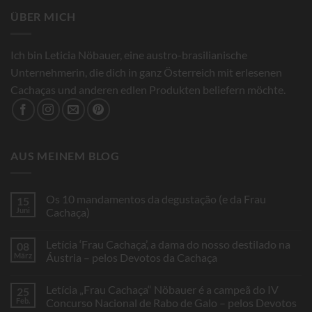
ÜBER MICH
Ich bin Leticia Nöbauer, eine austro-brasilianische
Unternehmerin, die dich in ganz Österreich mit erlesenen
Cachaças und anderen edlen Produkten beliefern möchte.
AUS MEINEM BLOG
Os 10 mandamentos da degustação (e da Frau
15
Juni
Cachaça)
Keine
Kommentare
Letícia ‘Frau Cachaça’, a dama do nosso destilado na
08
zu
Os
März
Áustria – pelos Devotos da Cachaça
10
mandamentos
Keine
da
Kommentare
Letícia „Frau Cachaça“ Nöbauer é a campeã do IV
25
degustação
zu
(e
Letícia
Feb.
Concurso Nacional de Rabo de Galo – pelos Devotos
da
‘Frau