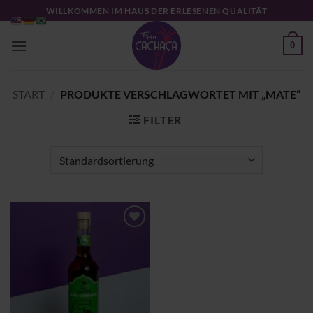
Zum
WILLKOMMEN IM HAUS DER ERLESENEN QUALITÄT
Inhalt
springen
0
START
/
PRODUKTE VERSCHLAGWORTET MIT „MATE“
FILTER
Zu
Wunschliste
hinzufügen