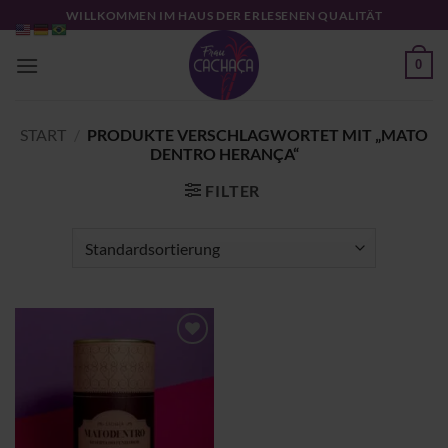
Zum
WILLKOMMEN IM HAUS DER ERLESENEN QUALITÄT
Inhalt
springen
0
START
/
PRODUKTE VERSCHLAGWORTET MIT „MATO
DENTRO HERANÇA“
FILTER
Zu
Wunschliste
hinzufügen