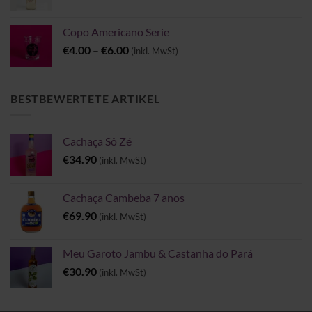
Copo Americano Serie
Preisspanne:
€
4.00
–
€
6.00
(inkl. MwSt)
€4.00
bis
€6.00
BESTBEWERTETE ARTIKEL
Cachaça Sô Zé
€
34.90
(inkl. MwSt)
Cachaça Cambeba 7 anos
€
69.90
(inkl. MwSt)
Meu Garoto Jambu & Castanha do Pará
€
30.90
(inkl. MwSt)