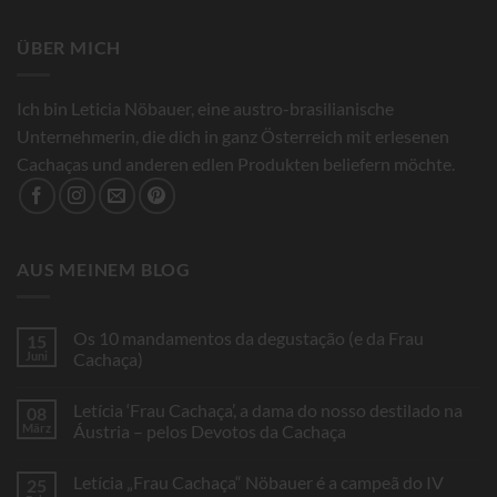
ÜBER MICH
Ich bin Leticia Nöbauer, eine austro-brasilianische
Unternehmerin, die dich in ganz Österreich mit erlesenen
Cachaças und anderen edlen Produkten beliefern möchte.
AUS MEINEM BLOG
Os 10 mandamentos da degustação (e da Frau
15
Juni
Cachaça)
Keine
Kommentare
Letícia ‘Frau Cachaça’, a dama do nosso destilado na
08
zu
Os
März
Áustria – pelos Devotos da Cachaça
10
mandamentos
Keine
da
Kommentare
Letícia „Frau Cachaça“ Nöbauer é a campeã do IV
25
degustação
zu
(e
Letícia