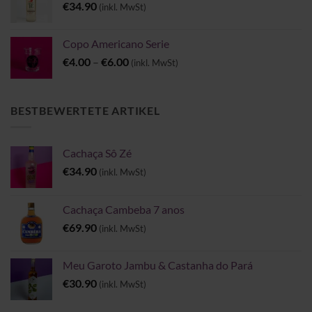
€
34.90
(inkl. MwSt)
Copo Americano Serie
Preisspanne:
€
4.00
–
€
6.00
(inkl. MwSt)
€4.00
bis
€6.00
BESTBEWERTETE ARTIKEL
Cachaça Sô Zé
€
34.90
(inkl. MwSt)
Cachaça Cambeba 7 anos
€
69.90
(inkl. MwSt)
Meu Garoto Jambu & Castanha do Pará
€
30.90
(inkl. MwSt)