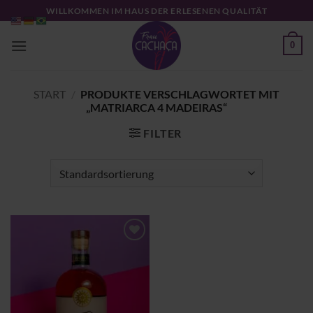
Zum
WILLKOMMEN IM HAUS DER ERLESENEN QUALITÄT
Inhalt
springen
0
START
/
PRODUKTE VERSCHLAGWORTET MIT
„MATRIARCA 4 MADEIRAS“
FILTER
Zu
Wunschliste
hinzufügen