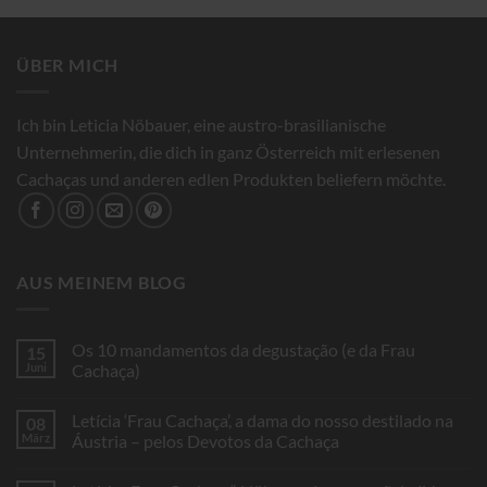
ÜBER MICH
Ich bin Leticia Nöbauer, eine austro-brasilianische
Unternehmerin, die dich in ganz Österreich mit erlesenen
Cachaças und anderen edlen Produkten beliefern möchte.
AUS MEINEM BLOG
Os 10 mandamentos da degustação (e da Frau
15
Juni
Cachaça)
Keine
Kommentare
Letícia ‘Frau Cachaça’, a dama do nosso destilado na
08
zu
Os
März
Áustria – pelos Devotos da Cachaça
10
mandamentos
Keine
da
Kommentare