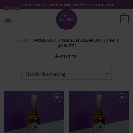
Zum
WILLKOMMEN IM HAUS DER ERLESENEN QUALITÄT
Inhalt
springen
0
START
/
PRODUKTE VERSCHLAGWORTET MIT
„MINZE“
FILTER
Zu
Zu
Wunschliste
Wunschliste
hinzufügen
hinzufügen