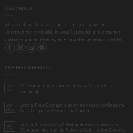
ÜBER MICH
Ich bin Leticia Nöbauer, eine austro-brasilianische
Unternehmerin, die dich in ganz Österreich mit erlesenen
Cachaças und anderen edlen Produkten beliefern möchte.
AUS MEINEM BLOG
Os 10 mandamentos da degustação (e da Frau
15
Juni
Cachaça)
Keine
Kommentare
Letícia ‘Frau Cachaça’, a dama do nosso destilado na
08
zu
Os
März
Áustria – pelos Devotos da Cachaça
10
mandamentos
Keine
da
Kommentare
Letícia „Frau Cachaça“ Nöbauer é a campeã do IV
25
degustação
zu
(e
Letícia
Feb.
Concurso Nacional de Rabo de Galo – pelos Devotos
da
‘Frau