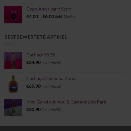
Copo Americano Serie
Preisspanne:
€
4.00
–
€
6.00
(inkl. MwSt)
€4.00
bis
€6.00
BESTBEWERTETE ARTIKEL
Cachaça Sô Zé
€
34.90
(inkl. MwSt)
Cachaça Cambeba 7 anos
€
69.90
(inkl. MwSt)
Meu Garoto Jambu & Castanha do Pará
€
30.90
(inkl. MwSt)