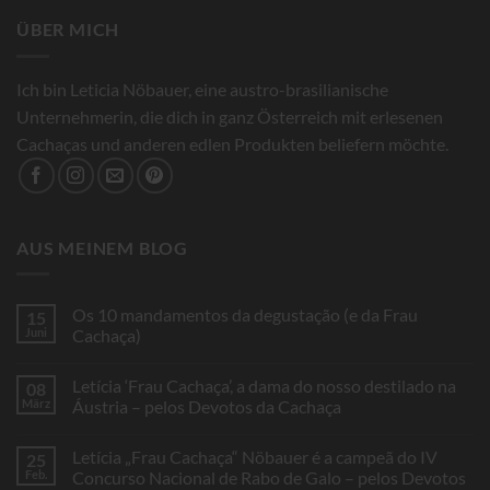
ÜBER MICH
Ich bin Leticia Nöbauer, eine austro-brasilianische
Unternehmerin, die dich in ganz Österreich mit erlesenen
Cachaças und anderen edlen Produkten beliefern möchte.
AUS MEINEM BLOG
Os 10 mandamentos da degustação (e da Frau
15
Juni
Cachaça)
Keine
Kommentare
Letícia ‘Frau Cachaça’, a dama do nosso destilado na
08
zu
Os
März
Áustria – pelos Devotos da Cachaça
10
mandamentos
Keine
da
Kommentare
Letícia „Frau Cachaça“ Nöbauer é a campeã do IV
25
degustação
zu
(e
Letícia
Feb.
Concurso Nacional de Rabo de Galo – pelos Devotos
da
‘Frau