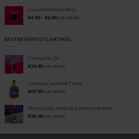
Copo Americano Serie
Preisspanne:
€
4.00
–
€
6.00
(inkl. MwSt)
€4.00
bis
€6.00
BESTBEWERTETE ARTIKEL
Cachaça Sô Zé
€
34.90
(inkl. MwSt)
Cachaça Cambeba 7 anos
€
69.90
(inkl. MwSt)
Meu Garoto Jambu & Castanha do Pará
€
30.90
(inkl. MwSt)