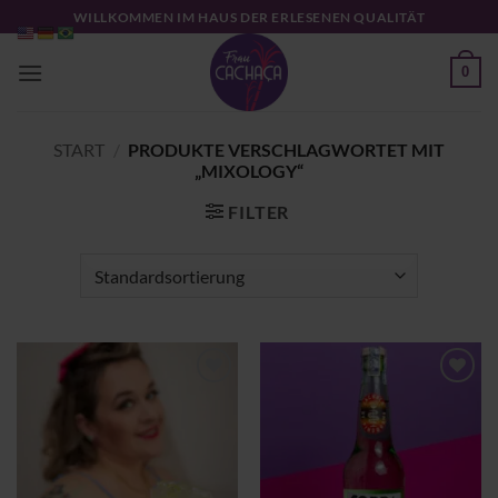
Zum
WILLKOMMEN IM HAUS DER ERLESENEN QUALITÄT
Inhalt
springen
0
START
/
PRODUKTE VERSCHLAGWORTET MIT
„MIXOLOGY“
FILTER
Zu
Zu
Wunschliste
Wunschliste
hinzufügen
hinzufügen