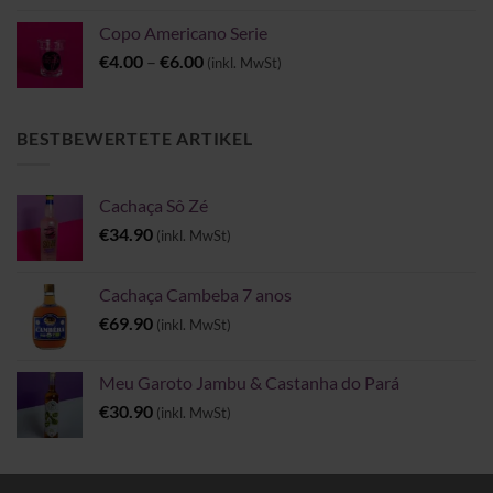
Copo Americano Serie
Preisspanne:
€
4.00
–
€
6.00
(inkl. MwSt)
€4.00
bis
€6.00
BESTBEWERTETE ARTIKEL
Cachaça Sô Zé
€
34.90
(inkl. MwSt)
Cachaça Cambeba 7 anos
€
69.90
(inkl. MwSt)
Meu Garoto Jambu & Castanha do Pará
€
30.90
(inkl. MwSt)