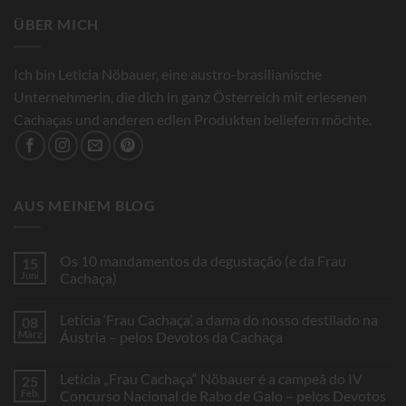
ÜBER MICH
Ich bin Leticia Nöbauer, eine austro-brasilianische
Unternehmerin, die dich in ganz Österreich mit erlesenen
Cachaças und anderen edlen Produkten beliefern möchte.
AUS MEINEM BLOG
Os 10 mandamentos da degustação (e da Frau
15
Juni
Cachaça)
Keine
Kommentare
Letícia ‘Frau Cachaça’, a dama do nosso destilado na
08
zu
Os
März
Áustria – pelos Devotos da Cachaça
10
mandamentos
Keine
da
Kommentare
Letícia „Frau Cachaça“ Nöbauer é a campeã do IV
25
degustação
zu
(e
Letícia
Feb.
Concurso Nacional de Rabo de Galo – pelos Devotos
da
‘Frau