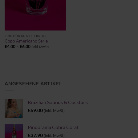
ZUBEHÖR UND LITERATUR
Copo Americano Serie
Preisspanne:
€
4.00
–
€
6.00
(inkl. MwSt)
€4.00
bis
€6.00
ANGESEHENE ARTIKEL
Brazilian Sounds & Cocktails
€
69.00
(inkl. MwSt)
Pindorama Cobra Coral
€
37.90
(inkl. MwSt)