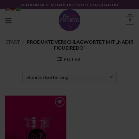
Zum
WILLKOMMEN IM HAUS DER ERLESENEN QUALITÄT
Inhalt
springen
0
START
/
PRODUKTE VERSCHLAGWORTET MIT „NADIR
FIGUEIREDO“
FILTER
Zu
Wunschliste
hinzufügen