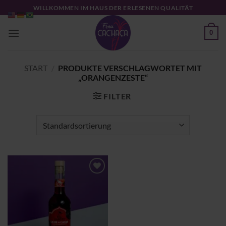
Zum
WILLKOMMEN IM HAUS DER ERLESENEN QUALITÄT
Inhalt
springen
0
START
/
PRODUKTE VERSCHLAGWORTET MIT
„ORANGENZESTE“
FILTER
Zu
Wunschliste
hinzufügen