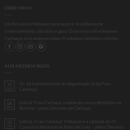
ÜBER MICH
Ich bin Leticia Nöbauer, eine austro-brasilianische
Unternehmerin, die dich in ganz Österreich mit erlesenen
Cachaças und anderen edlen Produkten beliefern möchte.
AUS MEINEM BLOG
Os 10 mandamentos da degustação (e da Frau
15
Juni
Cachaça)
Keine
Kommentare
Letícia ‘Frau Cachaça’, a dama do nosso destilado na
08
zu
Os
März
Áustria – pelos Devotos da Cachaça
10
mandamentos
Keine
da
Kommentare
Letícia „Frau Cachaça“ Nöbauer é a campeã do IV
25
degustação
zu
(e
Letícia
Feb.
Concurso Nacional de Rabo de Galo – pelos Devotos
da
‘Frau