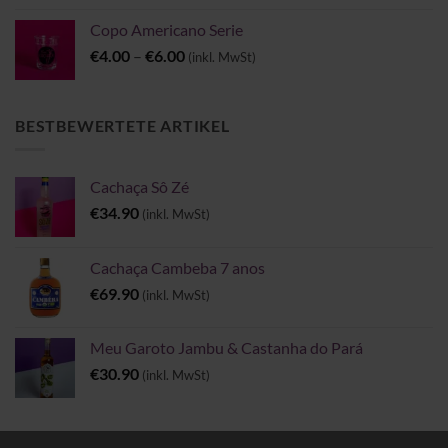
Copo Americano Serie
Preisspanne:
€
4.00
–
€
6.00
(inkl. MwSt)
€4.00
bis
€6.00
BESTBEWERTETE ARTIKEL
Cachaça Sô Zé
€
34.90
(inkl. MwSt)
Cachaça Cambeba 7 anos
€
69.90
(inkl. MwSt)
Meu Garoto Jambu & Castanha do Pará
€
30.90
(inkl. MwSt)