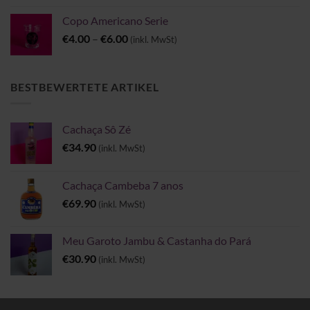
Copo Americano Serie
Preisspanne:
€
4.00
–
€
6.00
(inkl. MwSt)
€4.00
bis
€6.00
BESTBEWERTETE ARTIKEL
Cachaça Sô Zé
€
34.90
(inkl. MwSt)
Cachaça Cambeba 7 anos
€
69.90
(inkl. MwSt)
Meu Garoto Jambu & Castanha do Pará
€
30.90
(inkl. MwSt)