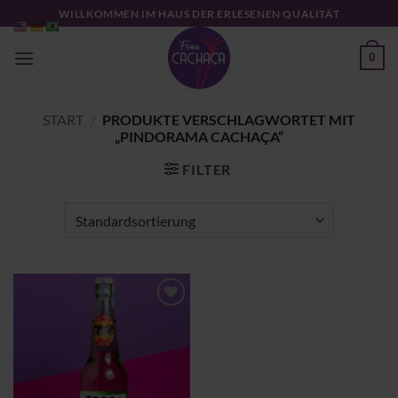
Zum
WILLKOMMEN IM HAUS DER ERLESENEN QUALITÄT
Inhalt
springen
0
START
/
PRODUKTE VERSCHLAGWORTET MIT
„PINDORAMA CACHAÇA“
FILTER
Zu
Wunschliste
hinzufügen