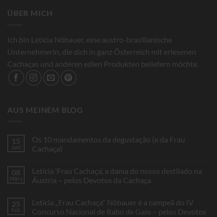
ÜBER MICH
Ich bin Leticia Nöbauer, eine austro-brasilianische
Unternehmerin, die dich in ganz Österreich mit erlesenen
Cachaças und anderen edlen Produkten beliefern möchte.
AUS MEINEM BLOG
Os 10 mandamentos da degustação (e da Frau
15
Juni
Cachaça)
Keine
Kommentare
Letícia ‘Frau Cachaça’, a dama do nosso destilado na
08
zu
Os
März
Áustria – pelos Devotos da Cachaça
10
mandamentos
Keine
da
Kommentare
Letícia „Frau Cachaça“ Nöbauer é a campeã do IV
25
degustação
zu
(e
Letícia
Feb.
Concurso Nacional de Rabo de Galo – pelos Devotos
da
‘Frau