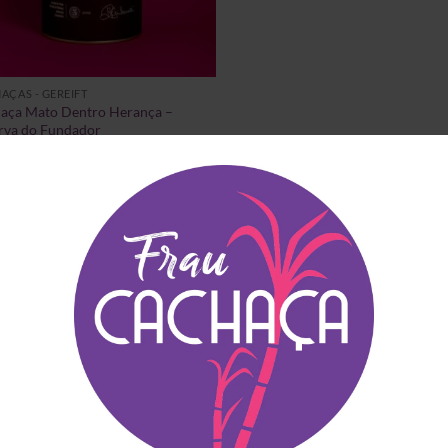
AÇAS - GEREIFT
aça Mato Dentro Herança –
rva do Fundador
.90
(inkl. MwSt)
STVERKAUFTE ARTIKEL
EMPFEHLUNGEN FÜR DI
Blauer Frizzante
Guia do Mapa da
Principe
Cachaça – Exklusiv
Ausgabe in Europa
€
14.90
(inkl. MwSt)
€
64.90
(inkl. MwSt)
Copo Americano Serie
Cachaça Século XVI
Preisspanne:
€
4.00
–
€
6.00