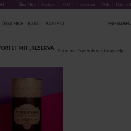
Über Mich
Kontakt
FAQ
Impressum
AGB
Datensch
TÄT
ÜBER MICH
BLOG
KONTAKT
ANMELDEN /
RTET MIT „RESERVA
Einzelnes Ergebnis wird angezeigt
Zu
Wunschliste
hinzufügen