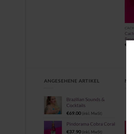
+
CACH
Cach
Rese
€
109
ANGESEHENE ARTIKEL
MEI
Brazilian Sounds &
Cocktails
€
69.00
(inkl. MwSt)
Pindorama Cobra Coral
€
37.90
(inkl. MwSt)