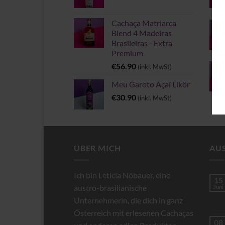
Cachaça Matriarca
Blend 4 Madeiras
Brasileiras - Extra
Premium
€
56.90
(inkl. MwSt)
Meu Garoto Açaí Likör
€
30.90
(inkl. MwSt)
ÜBER MICH
AU
Ich bin Leticia Nöbauer, eine
15
austro-brasilianische
Juni
Unternehmerin, die dich in ganz
Österreich mit erlesenen Cachaças
08