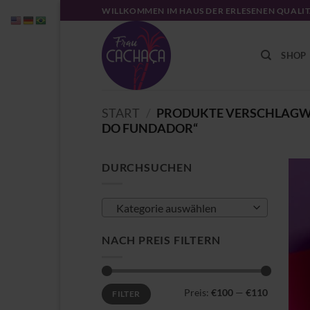
Zum
WILLKOMMEN IM HAUS DER ERLESENEN QUALI
Inhalt
springen
SHOP
START
/
PRODUKTE VERSCHLAGWO
DO FUNDADOR“
DURCHSUCHEN
Kategorie auswählen
NACH PREIS FILTERN
Min.
Max.
Preis:
€100
—
€110
FILTER
Preis
Preis