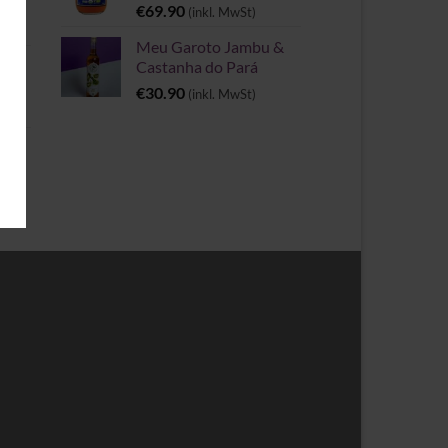
€
69.90
(inkl. MwSt)
Meu Garoto Jambu &
Castanha do Pará
€
30.90
(inkl. MwSt)
rie
spanne: