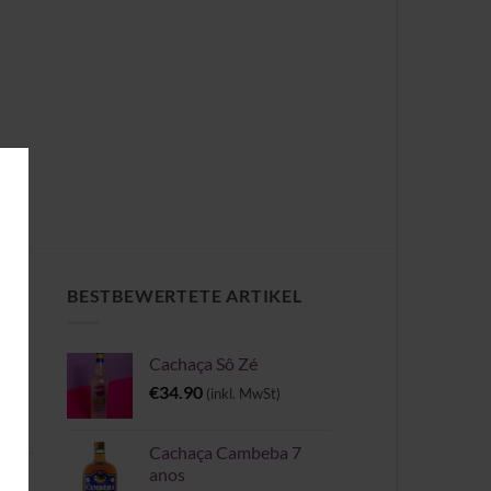
CH
BESTBEWERTETE ARTIKEL
Cachaça Sô Zé
e
€
34.90
(inkl. MwSt)
Cachaça Cambeba 7
anos
II