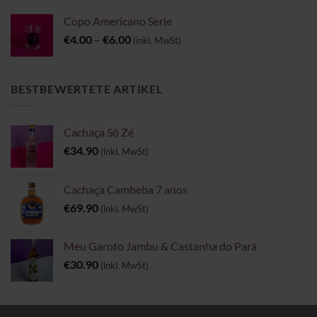
Copo Americano Serie
Preisspanne:
€
4.00
–
€
6.00
(inkl. MwSt)
€4.00
bis
€6.00
BESTBEWERTETE ARTIKEL
Cachaça Sô Zé
€
34.90
(inkl. MwSt)
Cachaça Cambeba 7 anos
€
69.90
(inkl. MwSt)
Meu Garoto Jambu & Castanha do Pará
€
30.90
(inkl. MwSt)