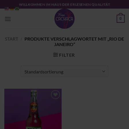
Zum
WILLKOMMEN IM HAUS DER ERLESENEN QUALITÄT
Inhalt
springen
0
START
/
PRODUKTE VERSCHLAGWORTET MIT „RIO DE
JANEIRO“
FILTER
Zu
Wunschliste
hinzufügen