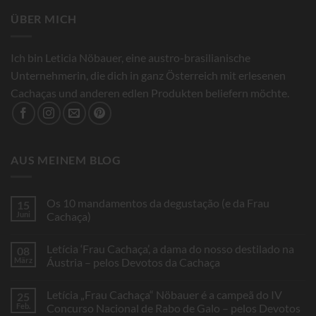
ÜBER MICH
Ich bin Leticia Nöbauer, eine austro-brasilianische
Unternehmerin, die dich in ganz Österreich mit erlesenen
Cachaças und anderen edlen Produkten beliefern möchte.
AUS MEINEM BLOG
Os 10 mandamentos da degustação (e da Frau
15
Juni
Cachaça)
Keine
Kommentare
Letícia ‘Frau Cachaça’, a dama do nosso destilado na
08
zu
Os
März
Áustria – pelos Devotos da Cachaça
10
mandamentos
Keine
da
Kommentare
Letícia „Frau Cachaça“ Nöbauer é a campeã do IV
25
degustação
zu
(e
Letícia
Feb.
Concurso Nacional de Rabo de Galo – pelos Devotos
da
‘Frau