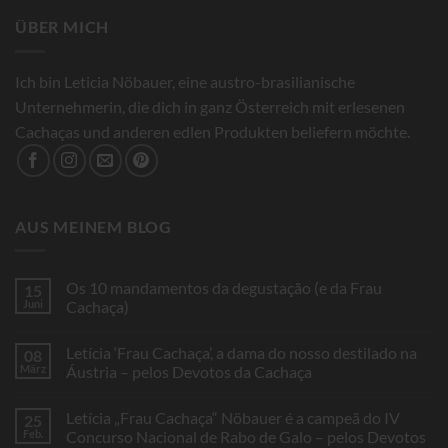
ÜBER MICH
Ich bin Leticia Nöbauer, eine austro-brasilianische
Unternehmerin, die dich in ganz Österreich mit erlesenen
Cachaças und anderen edlen Produkten beliefern möchte.
AUS MEINEM BLOG
Os 10 mandamentos da degustação (e da Frau
15
Juni
Cachaça)
Keine
Kommentare
Letícia ‘Frau Cachaça’, a dama do nosso destilado na
08
zu
Os
März
Áustria – pelos Devotos da Cachaça
10
mandamentos
Keine
da
Kommentare
Letícia „Frau Cachaça“ Nöbauer é a campeã do IV
25
degustação
zu
(e
Letícia
Feb.
Concurso Nacional de Rabo de Galo – pelos Devotos
da
‘Frau