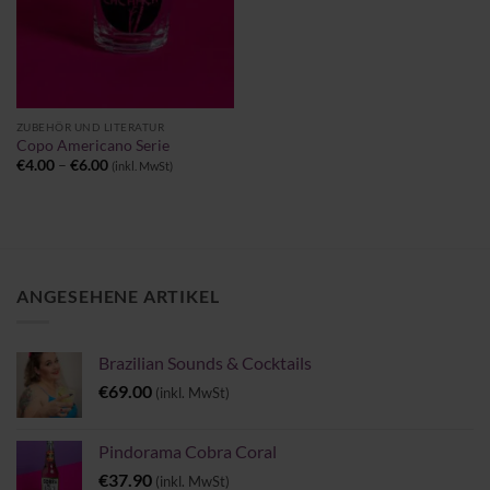
ZUBEHÖR UND LITERATUR
Copo Americano Serie
Preisspanne:
€
4.00
–
€
6.00
(inkl. MwSt)
€4.00
bis
€6.00
ANGESEHENE ARTIKEL
Brazilian Sounds & Cocktails
€
69.00
(inkl. MwSt)
Pindorama Cobra Coral
€
37.90
(inkl. MwSt)