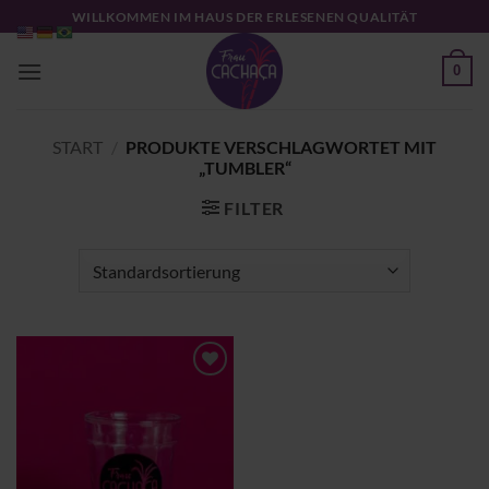
Zum
WILLKOMMEN IM HAUS DER ERLESENEN QUALITÄT
Inhalt
springen
0
START
/
PRODUKTE VERSCHLAGWORTET MIT
„TUMBLER“
FILTER
Zu
Wunschliste
hinzufügen