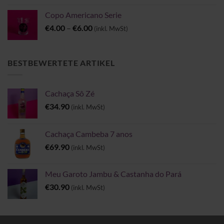
Copo Americano Serie
Preisspanne:
€
4.00
–
€
6.00
(inkl. MwSt)
€4.00
bis
€6.00
BESTBEWERTETE ARTIKEL
Cachaça Sô Zé
€
34.90
(inkl. MwSt)
Cachaça Cambeba 7 anos
€
69.90
(inkl. MwSt)
Meu Garoto Jambu & Castanha do Pará
€
30.90
(inkl. MwSt)