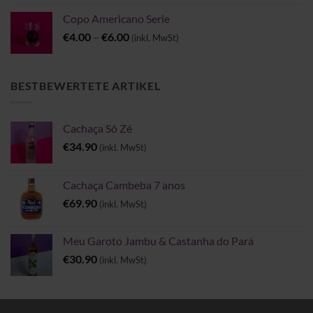
Copo Americano Serie
Preisspanne:
€
4.00
–
€
6.00
(inkl. MwSt)
€4.00
bis
€6.00
BESTBEWERTETE ARTIKEL
Cachaça Sô Zé
€
34.90
(inkl. MwSt)
Cachaça Cambeba 7 anos
€
69.90
(inkl. MwSt)
Meu Garoto Jambu & Castanha do Pará
€
30.90
(inkl. MwSt)