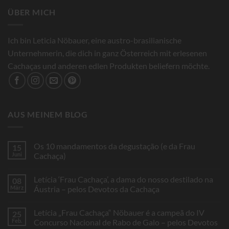
ÜBER MICH
Ich bin Leticia Nöbauer, eine austro-brasilianische
Unternehmerin, die dich in ganz Österreich mit erlesenen
Cachaças und anderen edlen Produkten beliefern möchte.
AUS MEINEM BLOG
Os 10 mandamentos da degustação (e da Frau
15
Juni
Cachaça)
Keine
Kommentare
Letícia ‘Frau Cachaça’, a dama do nosso destilado na
08
zu
Os
März
Áustria – pelos Devotos da Cachaça
10
mandamentos
Keine
da
Kommentare
Letícia „Frau Cachaça“ Nöbauer é a campeã do IV
25
degustação
zu
(e
Letícia
Feb.
Concurso Nacional de Rabo de Galo – pelos Devotos
da
‘Frau