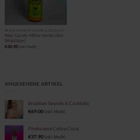
BRASILIANISCHE LIKÖRE & SPEZIALITÄTEN
Meu Garoto Milho Verde Likör
(Maislikör)
€
30.90
(inkl. MwSt)
ANGESEHENE ARTIKEL
Brazilian Sounds & Cocktails
€
69.00
(inkl. MwSt)
Pindorama Cobra Coral
€
37.90
(inkl. MwSt)