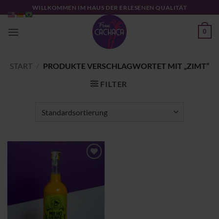
Zum
WILLKOMMEN IM HAUS DER ERLESENEN QUALITÄT
Inhalt
springen
0
START
/
PRODUKTE VERSCHLAGWORTET MIT „ZIMT“
FILTER
Zu
Wunschliste
hinzufügen