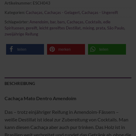
Artikelnummer:
ESCH043
Kategorien:
Cachaças
,
Cachaças - Gelagert
,
Cachaças - Ungereift
Schlagwörter:
Amendoim
,
bar
,
bars
,
Cachaças
,
Cocktails
,
edle
Spirituosen
,
gereift
,
leicht gereiftes Destillat
,
mixing
,
prata
,
São Paulo
,
zweijährige Reifung
teilen
merken
teilen
BESCHREIBUNG
Cachaça Mato Dentro Amendoim
Das – trotz einjähriger Reifung in Amendoim-Fässern –
weiße Destillat ist ideal zur Zubereitung von Cocktails. Man
kann diesen Cachaça aber auch pur trinken. Das Holz ist in
Brasilien weit verbreitet und rundet das Getränk ab, ohne die