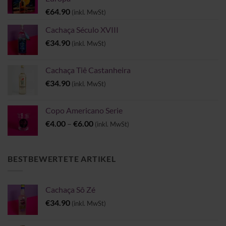
€
64.90
(inkl. MwSt)
Cachaça Século XVIII
€
34.90
(inkl. MwSt)
Cachaça Tiê Castanheira
€
34.90
(inkl. MwSt)
Copo Americano Serie
Preisspanne:
€
4.00
–
€
6.00
(inkl. MwSt)
€4.00
bis
€6.00
BESTBEWERTETE ARTIKEL
Cachaça Sô Zé
€
34.90
(inkl. MwSt)