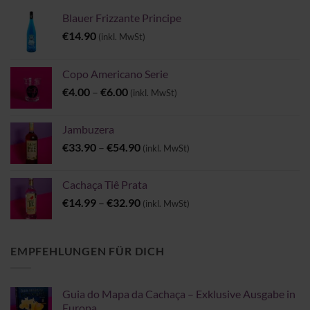
Blauer Frizzante Principe
€
14.90
(inkl. MwSt)
Copo Americano Serie
Preisspanne:
€
4.00
–
€
6.00
(inkl. MwSt)
€4.00
bis
Jambuzera
€6.00
Preisspanne:
€
33.90
–
€
54.90
(inkl. MwSt)
€33.90
bis
Cachaça Tiê Prata
€54.90
Preisspanne:
€
14.99
–
€
32.90
(inkl. MwSt)
€14.99
bis
€32.90
EMPFEHLUNGEN FÜR DICH
Guia do Mapa da Cachaça – Exklusive Ausgabe in
Europa