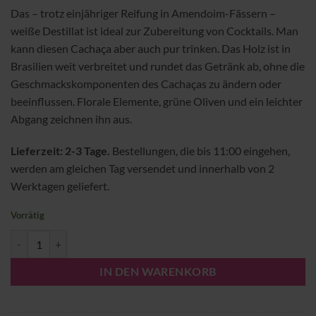
Das – trotz einjähriger Reifung in Amendoim-Fässern –
weiße Destillat ist ideal zur Zubereitung von Cocktails. Man
kann diesen Cachaça aber auch pur trinken. Das Holz ist in
Brasilien weit verbreitet und rundet das Getränk ab, ohne die
Geschmackskomponenten des Cachaças zu ändern oder
beeinflussen. Florale Elemente, grüne Oliven und ein leichter
Abgang zeichnen ihn aus.
Lieferzeit: 2-3 Tage.
Bestellungen, die bis 11:00 eingehen,
werden am gleichen Tag versendet und innerhalb von 2
Werktagen geliefert.
Vorrätig
Cachaça Mato Dentro Amendoim Menge
IN DEN WARENKORB