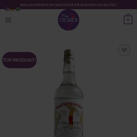
Zum
WILLKOMMEN IM HAUS DER ERLESENEN QUALITÄT
Inhalt
springen
0
TOP PRODUKT!
Zu
Wunschliste
hinzufügen