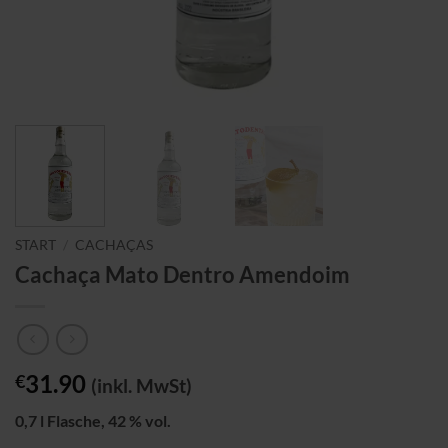
START
/
CACHAÇAS
Cachaça Mato Dentro Amendoim
31.90
€
(inkl. MwSt)
0,7 l Flasche, 42 % vol.