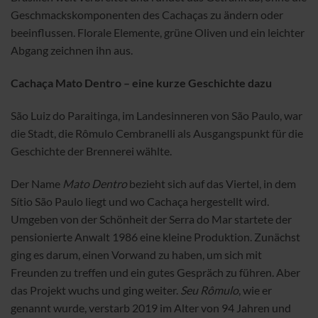
Geschmackskomponenten des Cachaças zu ändern oder
beeinflussen. Florale Elemente, grüne Oliven und ein leichter
Abgang zeichnen ihn aus.
Cachaça Mato Dentro – eine kurze Geschichte dazu
São Luiz do Paraitinga, im Landesinneren von São Paulo, war
die Stadt, die Rômulo Cembranelli als Ausgangspunkt für die
Geschichte der Brennerei wählte.
Der Name
Mato Dentro
bezieht sich auf das Viertel, in dem
Sítio São Paulo liegt und wo Cachaça hergestellt wird.
Umgeben von der Schönheit der Serra do Mar startete der
pensionierte Anwalt 1986 eine kleine Produktion. Zunächst
ging es darum, einen Vorwand zu haben, um sich mit
Freunden zu treffen und ein gutes Gespräch zu führen. Aber
das Projekt wuchs und ging weiter.
Seu Rômulo
, wie er
genannt wurde, verstarb 2019 im Alter von 94 Jahren und