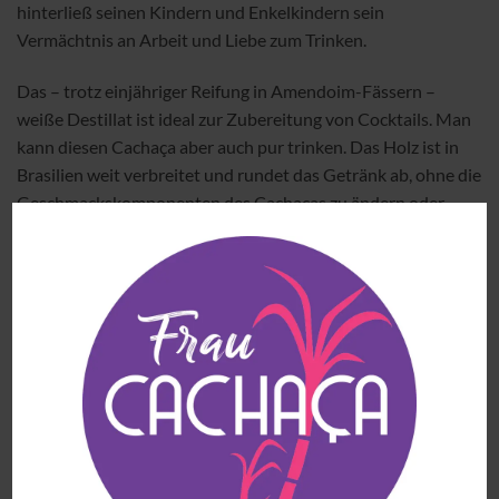
hinterließ seinen Kindern und Enkelkindern sein
Vermächtnis an Arbeit und Liebe zum Trinken.
Das – trotz einjähriger Reifung in Amendoim-Fässern –
weiße Destillat ist ideal zur Zubereitung von Cocktails. Man
kann diesen Cachaça aber auch pur trinken. Das Holz ist in
Brasilien weit verbreitet und rundet das Getränk ab, ohne die
Geschmackskomponenten des Cachaças zu ändern oder
beeinflussen. Florale Elemente, grüne Oliven und ein leichter
Abgang zeichnen ihn aus.
Kleines Update
Leider ist der Nachfolger von Herrn Rômulo, Daniel
Cembranelli, von uns gegangen. Daniel war erst 37 Jahre alt
und ein großer Partner. Mehr dazu
hier