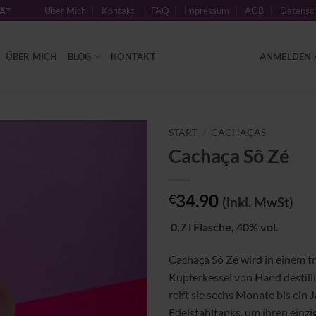
Über Mich
Kontakt
FAQ
Impressum
AGB
Datensch
TÄT
ÜBER MICH
BLOG
KONTAKT
ANMELDEN /
START
/
CACHAÇAS
Cachaça Sô Zé
Zu
Wunschliste
hinzufügen
34.90
€
(inkl. MwSt)
0,7 l Flasche, 40% vol.
Cachaça Sô Zé wird in einem tr
Kupferkessel von Hand destill
reift sie sechs Monate bis ein J
Edelstahltanks, um ihren einzi