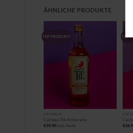
ÄHNLICHE PRODUKTE
TOP PRODUKT!
TOP 
Zu
Zu
Wunschliste
Wunschliste
hinzufügen
hinzufügen
+
+
ÖRE & SPEZIALITÄTEN
CACHAÇAS
CACH
Cachaça Sepultura 8
Cachaça Tiê Amburana
Cacha
€
39.90
€
36.
(inkl. MwSt)