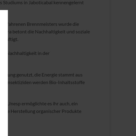
 Studiums in Jaboticabal kennengelernt
nes erfahrenen Brennmeisters wurde die
aura betont die Nachhaltigkeit und soziale
chäftigt.
le Nachhaltigkeit in der
einigung genutzt, die Energie stammt aus
n Insektiziden werden Bio-Inhaltsstoffe
der Unesp ermöglichte es ihr auch, ein
d die Herstellung organischer Produkte