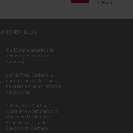
€4.00
(inkl. MwSt)
bis
bis
€32.90
€6.00
S MEINEM BLOG
Os 10 mandamentos da
degustação (e da Frau
Cachaça)
Keine
Kommentare
Letícia ‘Frau Cachaça’, a
zu
Os
dama do nosso destilado
10
na Áustria – pelos Devotos
mandamentos
da
da Cachaça
degustação
(e
Keine
da
Kommentare
Letícia „Frau Cachaça“
zu
Frau
Letícia
Cachaça)
Nöbauer é a campeã do IV
‘Frau
Concurso Nacional de
Cachaça’,
a
Rabo de Galo – pelos
dama
Devotos da Cachaça
do
nosso