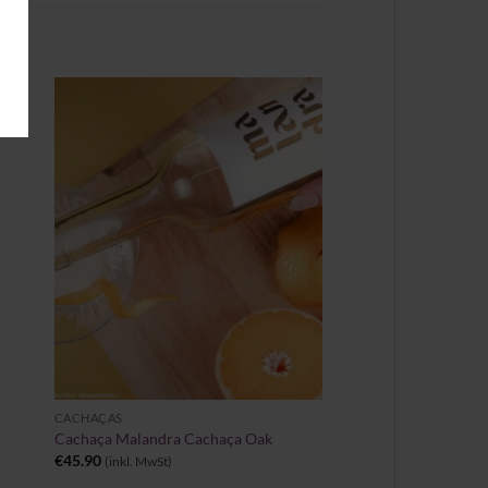
Zu
ste
Wunschliste
gen
hinzufügen
+
CACHAÇAS
Cachaça Malandra Cachaça Oak
€
45.90
(inkl. MwSt)