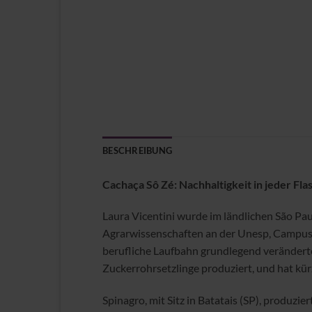
BESCHREIBUNG
Cachaça Sô Zé: Nachhaltigkeit in jeder Fla
Laura Vicentini wurde im ländlichen São Pau
Agrarwissenschaften an der Unesp, Campus J
berufliche Laufbahn grundlegend verändert
Zuckerrohrsetzlinge produziert, und hat kür
Spinagro, mit Sitz in Batatais (SP), produzi