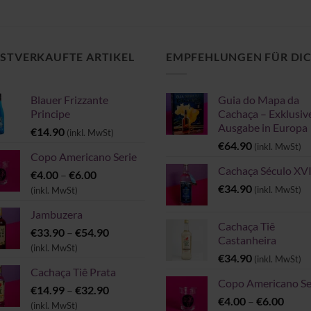
bis
€54.90
STVERKAUFTE ARTIKEL
EMPFEHLUNGEN FÜR DI
Blauer Frizzante
Guia do Mapa da
Principe
Cachaça – Exklusiv
Ausgabe in Europa
€
14.90
(inkl. MwSt)
€
64.90
(inkl. MwSt)
Copo Americano Serie
Cachaça Século XVI
Preisspanne:
€
4.00
–
€
6.00
€4.00
€
34.90
(inkl. MwSt)
(inkl. MwSt)
bis
Jambuzera
€6.00
Cachaça Tiê
Preisspanne:
€
33.90
–
€
54.90
Castanheira
€33.90
(inkl. MwSt)
€
34.90
(inkl. MwSt)
bis
Cachaça Tiê Prata
€54.90
Copo Americano Se
Preisspanne:
€
14.99
–
€
32.90
Preis
€
4.00
–
€
6.00
€14.99
(inkl. MwSt)