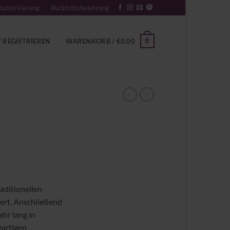
utzerklärung
Rücktrittsbelehrung
0
 REGISTRIEREN
WARENKORB /
€
0.00
aditionellen
iert. Anschließend
ahr lang in
gartigen