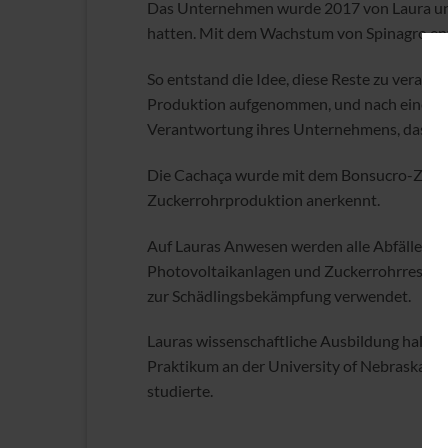
Das Unternehmen wurde 2017 von Laura und 
hatten. Mit dem Wachstum von Spinagro ent
So entstand die Idee, diese Reste zu verar
Produktion aufgenommen, und nach einer Qua
Verantwortung ihres Unternehmens, das über
Die Cachaça wurde mit dem Bonsucro-Zertifi
Zuckerrohrproduktion anerkennt.
Auf Lauras Anwesen werden alle Abfälle recy
Photovoltaikanlagen und Zuckerrohrreste w
zur Schädlingsbekämpfung verwendet.
Lauras wissenschaftliche Ausbildung half ihr
Praktikum an der University of Nebraska (U
studierte.