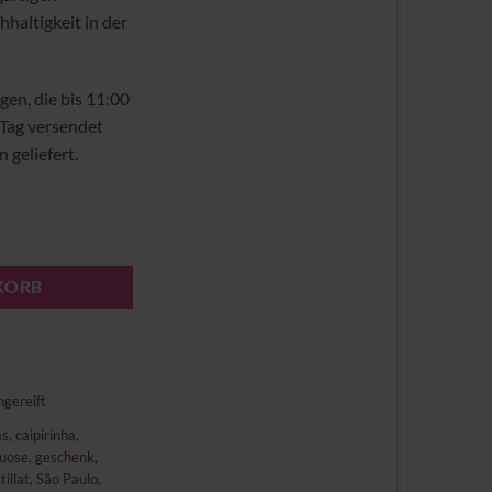
haltigkeit in der
gen, die bis 11:00
 Tag versendet
 geliefert.
KORB
gereift
as
,
caipirinha
,
tuose
,
geschenk
,
tillat
,
São Paulo
,