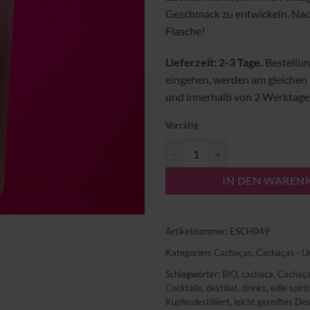
Geschmack zu entwickeln. Nach
Flasche!
Lieferzeit: 2-3 Tage.
Bestellun
eingehen, werden am gleichen
und innerhalb von 2 Werktagen
Vorrätig
Cachaça Sô Zé Menge
IN DEN WAREN
Artikelnummer:
ESCH049
Kategorien:
Cachaças
,
Cachaças - Un
Schlagwörter:
BIO
,
cachaca
,
Cachaç
Cocktails
,
destillat
,
drinks
,
edle spiri
Kupferdestilliert
,
leicht gereiftes Des