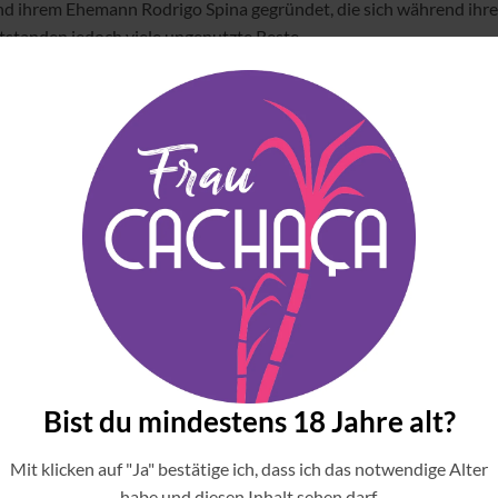
ihrem Ehemann Rodrigo Spina gegründet, die sich während ihres
standen jedoch viele ungenutzte Reste.
beiten und daraus Cachaça herzustellen. Mit der Unterstützung ei
litätsanalyse wurde Sô Zé als exportfähiges Produkt bewertet. L
wiegend Frauen aus wirtschaftlich benachteiligten Gebieten bes
kat ausgezeichnet, das das Engagement für ökologische und sozia
celt, was Teil der Kreislaufwirtschaft ist. Regenwasser wird zur R
erden zu Cachaça und Dünger verarbeitet. Anstelle von chemische
, organische und nachhaltige Prozesse zu entwickeln. Ihre Zeit an 
SA) zu absolvieren, wo sie ebenfalls den Anbau von Zuckerrohr un
Bist du mindestens 18 Jahre alt?
Mit klicken auf "Ja" bestätige ich, dass ich das notwendige Alter
habe und diesen Inhalt sehen darf.