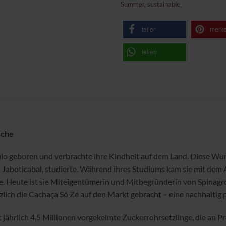
Summer
,
sustainable
teilen
merk
teilen
sche
lo geboren und verbrachte ihre Kindheit auf dem Land. Diese Wurz
aboticabal, studierte. Während ihres Studiums kam sie mit dem 
e. Heute ist sie Miteigentümerin und Mitbegründerin von Spinag
zlich die Cachaça Sô Zé auf den Markt gebracht – eine nachhaltig
ert jährlich 4,5 Millionen vorgekeimte Zuckerrohrsetzlinge, die a