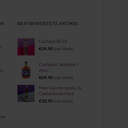
CH
BESTBEWERTETE ARTIKEL
Cachaça Sô Zé
e
€
34.90
(inkl. MwSt)
Cachaça Cambeba 7
anos
II
€
69.90
(inkl. MwSt)
Meu Garoto Jambu &
Castanha do Pará
€
30.90
(inkl. MwSt)
rie
spanne: