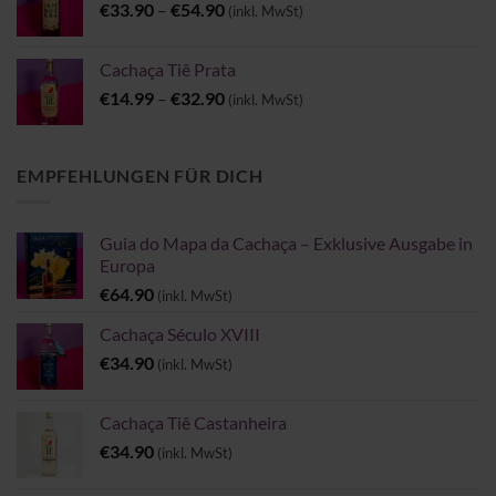
Preisspanne:
€
33.90
–
€
54.90
(inkl. MwSt)
€33.90
bis
Cachaça Tiê Prata
€54.90
Preisspanne:
€
14.99
–
€
32.90
(inkl. MwSt)
€14.99
bis
€32.90
EMPFEHLUNGEN FÜR DICH
Guia do Mapa da Cachaça – Exklusive Ausgabe in
Europa
€
64.90
(inkl. MwSt)
Cachaça Século XVIII
€
34.90
(inkl. MwSt)
Cachaça Tiê Castanheira
€
34.90
(inkl. MwSt)