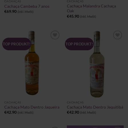
CACHAÇAS
CACHAÇAS
Cachaça Malandra Cachaça
Cachaça Cambeba 7 anos
Oak
€
69.90
(inkl. MwSt)
€
45.90
(inkl. MwSt)
Zu
Zu
TOP PRODUKT!
TOP PRODUKT!
Wunschliste
Wunschliste
hinzufügen
hinzufügen
CACHAÇAS
CACHAÇAS
Cachaça Mato Dentro Jaqueira
Cachaça Mato Dentro Jequitibá
€
42.90
€
42.90
(inkl. MwSt)
(inkl. MwSt)