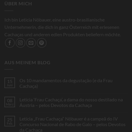
ÜBER MICH
Ich bin Leticia Nöbauer, eine austro-brasilianische
Unternehmerin, die dich in ganz Österreich mit erlesenen
Cachaças und anderen edlen Produkten beliefern möchte.
AUS MEINEM BLOG
Os 10 mandamentos da degustação (e da Frau
15
Juni
Cachaça)
Keine
Kommentare
Letícia ‘Frau Cachaça’, a dama do nosso destilado na
08
zu
Os
März
Áustria – pelos Devotos da Cachaça
10
mandamentos
Keine
da
Kommentare
Letícia „Frau Cachaça“ Nöbauer é a campeã do IV
25
degustação
zu
(e
Letícia
Feb.
Concurso Nacional de Rabo de Galo – pelos Devotos
da
‘Frau
da Cachaça
Frau
Cachaça’,