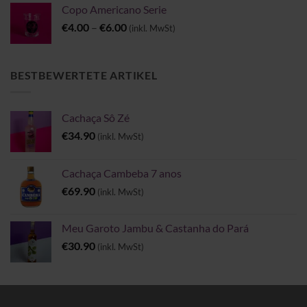
Copo Americano Serie
Preisspanne:
€
4.00
–
€
6.00
(inkl. MwSt)
€4.00
bis
€6.00
BESTBEWERTETE ARTIKEL
Cachaça Sô Zé
€
34.90
(inkl. MwSt)
Cachaça Cambeba 7 anos
€
69.90
(inkl. MwSt)
Meu Garoto Jambu & Castanha do Pará
€
30.90
(inkl. MwSt)