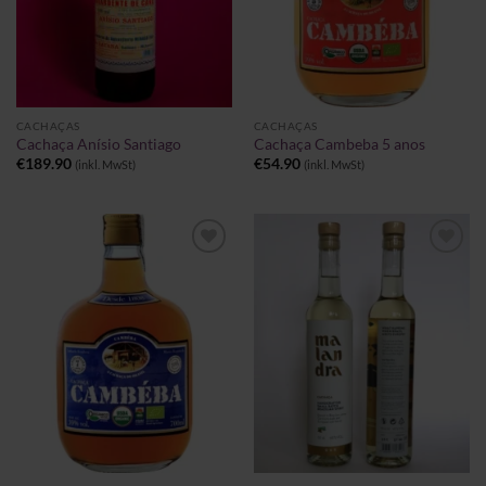
CACHAÇAS
CACHAÇAS
Cachaça Anísio Santiago
Cachaça Cambeba 5 anos
€
189.90
€
54.90
(inkl. MwSt)
(inkl. MwSt)
Zu
Zu
Wunschliste
Wunschliste
hinzufügen
hinzufügen