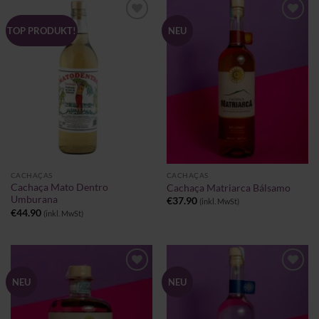
Zu
Zu
TOP PRODUKT!
NEU
Wunschliste
Wunschliste
hinzufügen
hinzufügen
CACHAÇAS
CACHAÇAS
Cachaça Mato Dentro
Cachaça Matriarca Bálsamo
Umburana
€
37.90
(inkl. MwSt)
€
44.90
(inkl. MwSt)
Zu
Zu
NEU
NEU
Wunschliste
Wunschliste
hinzufügen
hinzufügen