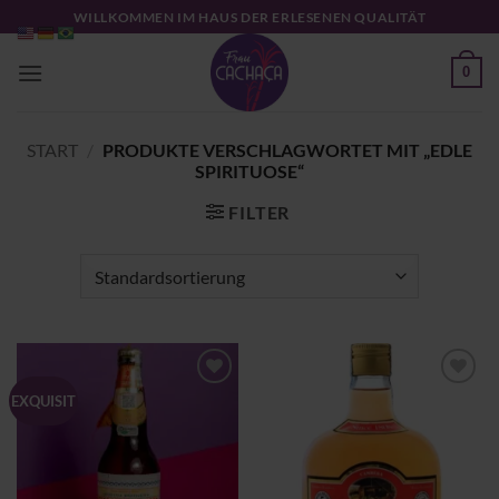
Zum
WILLKOMMEN IM HAUS DER ERLESENEN QUALITÄT
Inhalt
springen
0
START
/
PRODUKTE VERSCHLAGWORTET MIT „EDLE
SPIRITUOSE“
FILTER
Zu
Zu
EXQUISIT
Wunschliste
Wunschliste
hinzufügen
hinzufügen