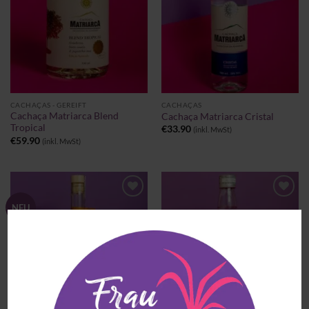
CACHAÇAS - GEREIFT
CACHAÇAS
Cachaça Matriarca Blend
Cachaça Matriarca Cristal
Tropical
€
33.90
(inkl. MwSt)
€
59.90
(inkl. MwSt)
Zu
Zu
NEU
Wunschliste
Wunschliste
hinzufügen
hinzufügen