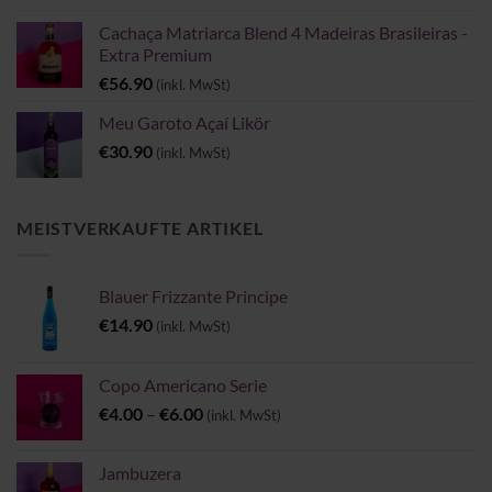
Cachaça Matriarca Blend 4 Madeiras Brasileiras -
Extra Premium
€
56.90
(inkl. MwSt)
Meu Garoto Açaí Likör
€
30.90
(inkl. MwSt)
MEISTVERKAUFTE ARTIKEL
Blauer Frizzante Principe
€
14.90
(inkl. MwSt)
Copo Americano Serie
Preisspanne:
€
4.00
–
€
6.00
(inkl. MwSt)
€4.00
bis
Jambuzera
€6.00