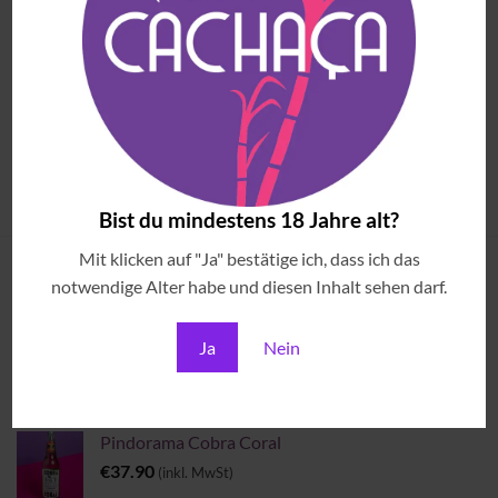
CACHAÇAS
CACHAÇAS
Cachaça Matriarca Jaqueira
Cachaça Século XVIII
€
36.90
€
34.90
(inkl. MwSt)
(inkl. MwSt)
1
2
Bist du mindestens 18 Jahre alt?
Mit klicken auf "Ja" bestätige ich, dass ich das
ANGESEHENE ARTIKEL
notwendige Alter habe und diesen Inhalt sehen darf.
Ja
Nein
Brazilian Sounds & Cocktails
€
69.00
(inkl. MwSt)
Pindorama Cobra Coral
€
37.90
(inkl. MwSt)