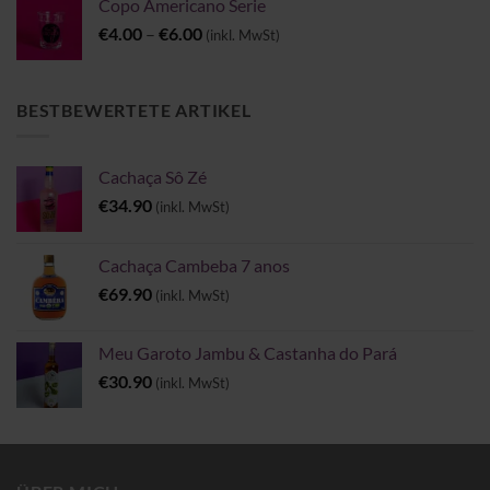
Copo Americano Serie
Preisspanne:
€
4.00
–
€
6.00
(inkl. MwSt)
€4.00
bis
€6.00
BESTBEWERTETE ARTIKEL
Cachaça Sô Zé
€
34.90
(inkl. MwSt)
Cachaça Cambeba 7 anos
€
69.90
(inkl. MwSt)
Meu Garoto Jambu & Castanha do Pará
€
30.90
(inkl. MwSt)