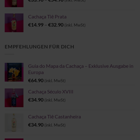
(inkl. MwSt)
€33.90
bis
Cachaça Tiê Prata
€54.90
Preisspanne:
€
14.99
–
€
32.90
(inkl. MwSt)
€14.99
bis
€32.90
EMPFEHLUNGEN FÜR DICH
Guia do Mapa da Cachaça – Exklusive Ausgabe in
Europa
€
64.90
(inkl. MwSt)
Cachaça Século XVIII
€
34.90
(inkl. MwSt)
Cachaça Tiê Castanheira
€
34.90
(inkl. MwSt)