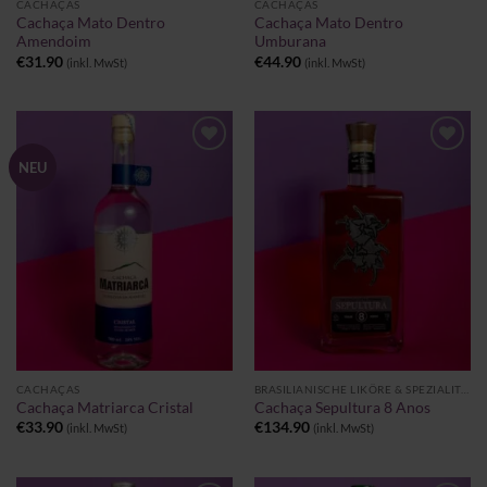
CACHAÇAS
CACHAÇAS
Cachaça Mato Dentro
Cachaça Mato Dentro
Amendoim
Umburana
€
31.90
€
44.90
(inkl. MwSt)
(inkl. MwSt)
Zu
Zu
NEU
Wunschliste
Wunschliste
hinzufügen
hinzufügen
CACHAÇAS
BRASILIANISCHE LIKÖRE & SPEZIALITÄTEN
Cachaça Matriarca Cristal
Cachaça Sepultura 8 Anos
€
33.90
€
134.90
(inkl. MwSt)
(inkl. MwSt)