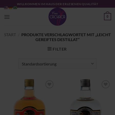
Zum
WILLKOMMEN IM HAUS DER ERLESENEN QUALITÄT
Inhalt
springen
0
START
/
PRODUKTE VERSCHLAGWORTET MIT „LEICHT
GEREIFTES DESTILLAT“
FILTER
Zu
Zu
Wunschliste
Wunschliste
hinzufügen
hinzufügen