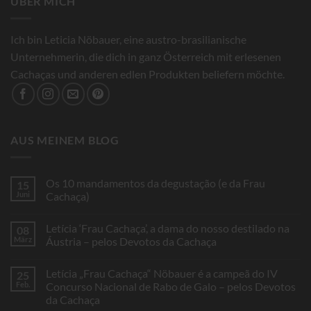
ÜBER MICH
Ich bin Leticia Nöbauer, eine austro-brasilianische
Unternehmerin, die dich in ganz Österreich mit erlesenen
Cachaças und anderen edlen Produkten beliefern möchte.
AUS MEINEM BLOG
Os 10 mandamentos da degustação (e da Frau
15
Juni
Cachaça)
Keine
Kommentare
Letícia ‘Frau Cachaça’, a dama do nosso destilado na
08
zu
Os
März
Áustria – pelos Devotos da Cachaça
10
mandamentos
Keine
da
Kommentare
Letícia „Frau Cachaça“ Nöbauer é a campeã do IV
25
degustação
zu
(e
Letícia
Feb.
Concurso Nacional de Rabo de Galo – pelos Devotos
da
‘Frau
da Cachaça
Frau
Cachaça’,
Cachaça)
a