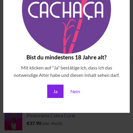
VERKOSTUNGEN
Kleine aber feine Online
Verkostungsbox – Cachaça
Experience
€
69.90
(inkl. MwSt)
Bist du mindestens 18 Jahre alt?
Mit klicken auf "Ja" bestätige ich, dass ich das
ANGESEHENE ARTIKEL
notwendige Alter habe und diesen Inhalt sehen darf.
Brazilian Sounds & Cocktails
Ja
Nein
€
69.00
(inkl. MwSt)
Pindorama Cobra Coral
€
37.90
(inkl. MwSt)