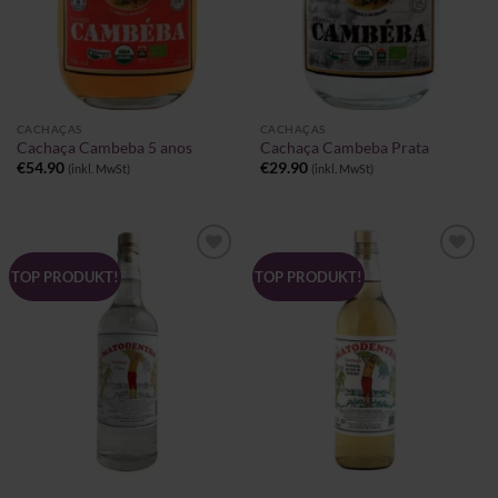
CACHAÇAS
CACHAÇAS
Cachaça Cambeba 5 anos
Cachaça Cambeba Prata
€
54.90
€
29.90
(inkl. MwSt)
(inkl. MwSt)
Zu
Zu
TOP PRODUKT!
TOP PRODUKT!
Wunschliste
Wunschliste
hinzufügen
hinzufügen