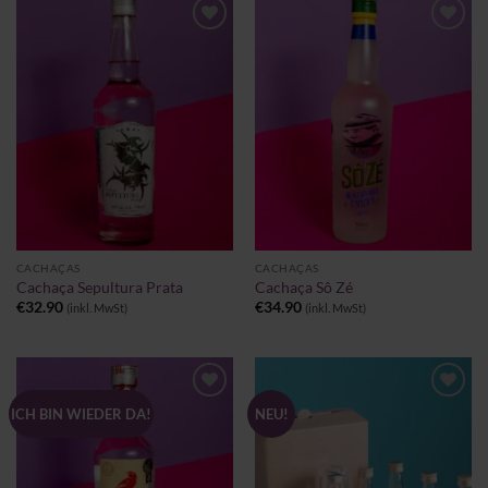
Zu
Zu
Wunschliste
Wunschliste
hinzufügen
hinzufügen
CACHAÇAS
CACHAÇAS
Cachaça Sepultura Prata
Cachaça Sô Zé
€
32.90
€
34.90
(inkl. MwSt)
(inkl. MwSt)
Zu
Zu
ICH BIN WIEDER DA!
NEU!
Wunschliste
Wunschliste
hinzufügen
hinzufügen