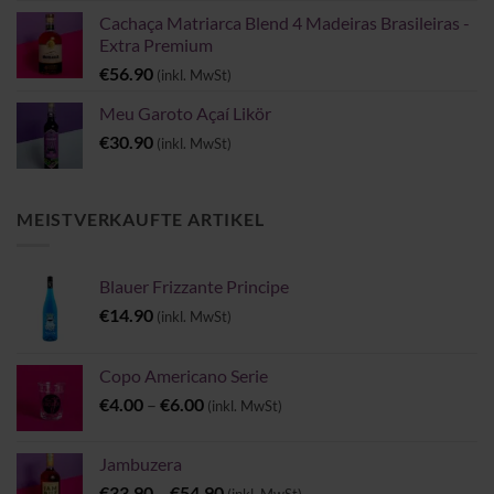
Cachaça Matriarca Blend 4 Madeiras Brasileiras -
Extra Premium
€
56.90
(inkl. MwSt)
Meu Garoto Açaí Likör
€
30.90
(inkl. MwSt)
MEISTVERKAUFTE ARTIKEL
Blauer Frizzante Principe
€
14.90
(inkl. MwSt)
Copo Americano Serie
Preisspanne:
€
4.00
–
€
6.00
(inkl. MwSt)
€4.00
bis
Jambuzera
€6.00
Preisspanne:
€
33.90
–
€
54.90