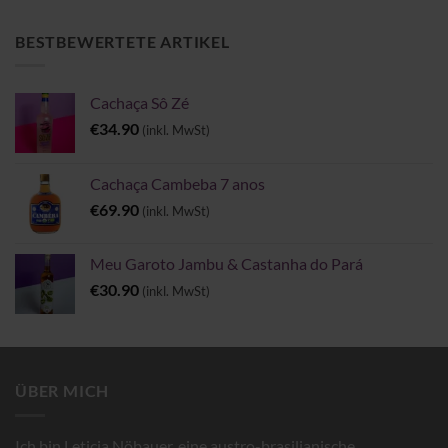
bis
€6.00
BESTBEWERTETE ARTIKEL
Cachaça Sô Zé
€
34.90
(inkl. MwSt)
Cachaça Cambeba 7 anos
€
69.90
(inkl. MwSt)
Meu Garoto Jambu & Castanha do Pará
€
30.90
(inkl. MwSt)
ÜBER MICH
Ich bin Leticia Nöbauer, eine austro-brasilianische