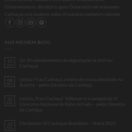
Unternehmerin, die dich in ganz Österreich mit erlesenen
Cachaças und anderen edlen Produkten beliefern möchte.
AUS MEINEM BLOG
Os 10 mandamentos da degustação (e da Frau
15
Juni
Cachaça)
Keine
Kommentare
Letícia ‘Frau Cachaça’, a dama do nosso destilado na
08
zu
Os
März
Áustria – pelos Devotos da Cachaça
10
mandamentos
Keine
da
Kommentare
Letícia „Frau Cachaça“ Nöbauer é a campeã do IV
25
degustação
zu
(e
Letícia
Feb.
Concurso Nacional de Rabo de Galo – pelos Devotos
da
‘Frau
da Cachaça
Frau
Cachaça’,
Cachaça)
a
Keine
dama
Kommentare
do
Die besten 50 Cachaças Brasiliens – Stand 2022
23
zu
nosso
Letícia
Feb.
destilado
Keine
„Frau