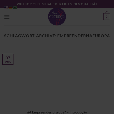
Zum
WILLKOMMEN IM HAUS DER ERLESENEN QUALITÄT
Inhalt
springen
0
SCHLAGWORT-ARCHIVE:
EMPREENDERNAEUROPA
07
Aug.
#4 Empreender pra quê? – Introdução