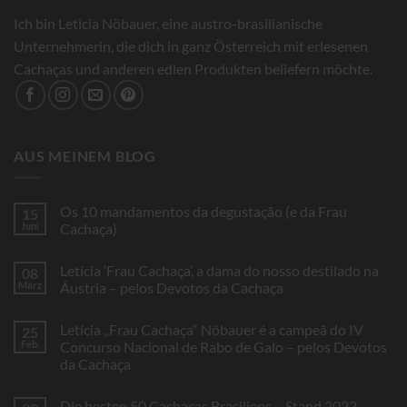
Ich bin Leticia Nöbauer, eine austro-brasilianische
Unternehmerin, die dich in ganz Österreich mit erlesenen
Cachaças und anderen edlen Produkten beliefern möchte.
AUS MEINEM BLOG
Os 10 mandamentos da degustação (e da Frau
15
Juni
Cachaça)
Keine
Kommentare
Letícia ‘Frau Cachaça’, a dama do nosso destilado na
08
zu
Os
März
Áustria – pelos Devotos da Cachaça
10
mandamentos
Keine
da
Kommentare
Letícia „Frau Cachaça“ Nöbauer é a campeã do IV
25
degustação
zu
(e
Letícia
Feb.
Concurso Nacional de Rabo de Galo – pelos Devotos
da
‘Frau
da Cachaça
Frau
Cachaça’,
Cachaça)
a
Keine
dama
Kommentare
do
Die besten 50 Cachaças Brasiliens – Stand 2022
zu