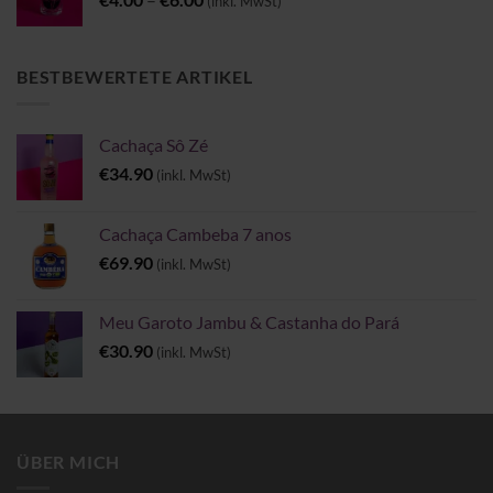
(inkl. MwSt)
€4.00
bis
€6.00
BESTBEWERTETE ARTIKEL
Cachaça Sô Zé
€
34.90
(inkl. MwSt)
Cachaça Cambeba 7 anos
€
69.90
(inkl. MwSt)
Meu Garoto Jambu & Castanha do Pará
€
30.90
(inkl. MwSt)
ÜBER MICH