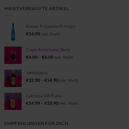
MEISTVERKAUFTE ARTIKEL
Blauer Frizzante Principe
€
14.90
(inkl. MwSt)
Copo Americano Serie
Preisspanne:
€
4.00
–
€
6.00
(inkl. MwSt)
€4.00
bis
Jambuzera
€6.00
Preisspanne:
€
33.90
–
€
54.90
(inkl. MwSt)
€33.90
bis
Cachaça Tiê Prata
€54.90
Preisspanne:
€
14.99
–
€
32.90
(inkl. MwSt)
€14.99
bis
€32.90
EMPFEHLUNGEN FÜR DICH