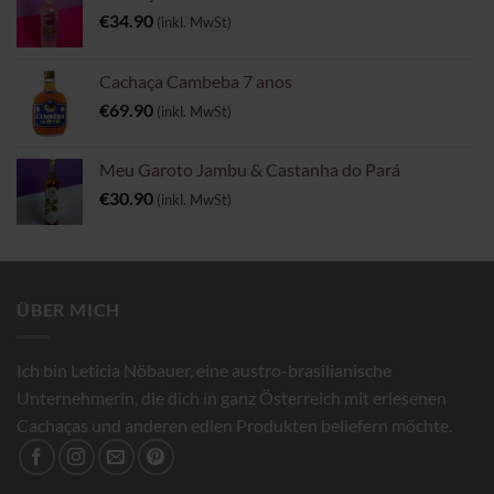
€
34.90
(inkl. MwSt)
Cachaça Cambeba 7 anos
€
69.90
(inkl. MwSt)
Meu Garoto Jambu & Castanha do Pará
€
30.90
(inkl. MwSt)
ÜBER MICH
Ich bin Leticia Nöbauer, eine austro-brasilianische
Unternehmerin, die dich in ganz Österreich mit erlesenen
Cachaças und anderen edlen Produkten beliefern möchte.