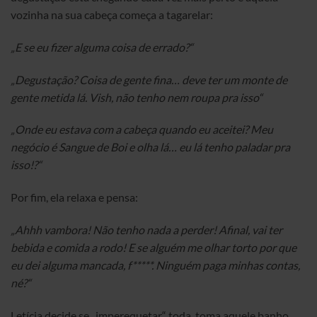
vozinha na sua cabeça começa a tagarelar:
„E se eu fizer alguma coisa de errado?“
„Degustação? Coisa de gente fina… deve ter um monte de
gente metida lá. Vish, não tenho nem roupa pra isso“
„Onde eu estava com a cabeça quando eu aceitei? Meu
negócio é Sangue de Boi e olha lá… eu lá tenho paladar pra
isso!?“
Por fim, ela relaxa e pensa:
„Ahhh vambora! Não tenho nada a perder! Afinal, vai ter
bebida e comida a rodo! E se alguém me olhar torto por que
eu dei alguma mancada, f*****. Ninguém paga minhas contas,
né?“
Letícia decide se „imperequetar“ toda, toma aquele banho,