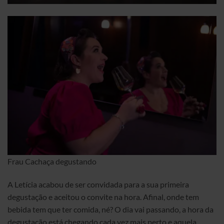
Frau Cachaça degustando
A Letícia acabou de ser convidada para a sua primeira
degustação e aceitou o convite na hora. Afinal, onde tem
bebida tem que ter comida, né? O dia vai passando, a hora da
degustação está chegando cada vez mais perto e aquela