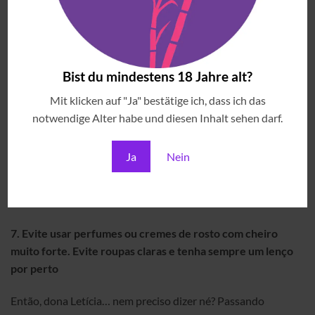
atenção, anoto o que eu gostaria de provar novamente mais
tarde e depois que eu já experimentei tudo o que eu queria,
volto lá peço novamente uma amostra que eu gostei pra
curtir mesmo.
Bist du mindestens 18 Jahre alt?
6.
A cuspideira (ou copo descartável) é sua melhor aliada!
Mit klicken auf "Ja" bestätige ich, dass ich das
Use e abuse dela!
notwendige Alter habe und diesen Inhalt sehen darf.
Sabe aquele resto da amostra que sobrou na taça depois da
Ja
Nein
degustação? Nada de beber! É hora de descarta-lo para
passar para a próxima amostra. Lembre-se: você poderá
repetir a amostra que você gostou depois.
7.
Evite usar perfumes ou cremes de rosto com cheiro
muito forte. Evite roupas claras e tenha sempre um lenço
por perto
Então, dona Letícia… nem preciso dizer né? Passando