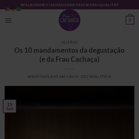
Zum
WILLKOMMEN IM HAUS DER ERLESENEN QUALITÄT
Inhalt
springen
0
ALLERLEI
Os 10 mandamentos da degustação
(e da Frau Cachaça)
VERÖFFENTLICHT AM
JUNI 15, 2022
VON
LETICIA
15
Juni