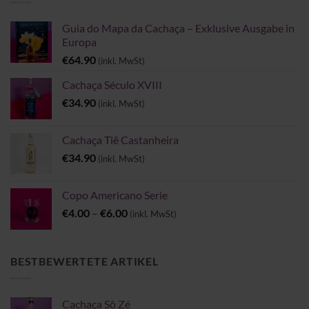
Guia do Mapa da Cachaça – Exklusive Ausgabe in
Europa
€
64.90
(inkl. MwSt)
Cachaça Século XVIII
€
34.90
(inkl. MwSt)
Cachaça Tiê Castanheira
€
34.90
(inkl. MwSt)
Copo Americano Serie
Preisspanne:
€
4.00
–
€
6.00
(inkl. MwSt)
€4.00
bis
€6.00
BESTBEWERTETE ARTIKEL
Cachaça Sô Zé