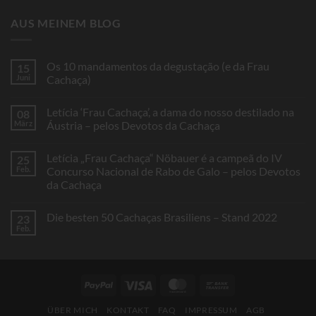
AUS MEINEM BLOG
Os 10 mandamentos da degustação (e da Frau
15
Juni
Cachaça)
Keine
Kommentare
Letícia ‘Frau Cachaça’, a dama do nosso destilado na
08
zu
Os
März
Áustria – pelos Devotos da Cachaça
10
mandamentos
Keine
da
Kommentare
Letícia „Frau Cachaça“ Nöbauer é a campeã do IV
25
degustação
zu
(e
Letícia
Feb.
Concurso Nacional de Rabo de Galo – pelos Devotos
da
‘Frau
da Cachaça
Frau
Cachaça’,
Cachaça)
a
Keine
dama
Kommentare
do
Die besten 50 Cachaças Brasiliens – Stand 2022
23
zu
nosso
Letícia
Feb.
destilado
Keine
„Frau
na
Kommentare
Cachaça“
Áustria
zu
Nöbauer
–
Die
é
pelos
besten
a
Devotos
50
campeã
PayPal
Visa
MasterCard
Bank
da
Cachaças
do
Cachaça
Brasiliens
Transfer
IV
–
Concurso
ÜBER MICH
KONTAKT
FAQ
IMPRESSUM
AGB
Stand