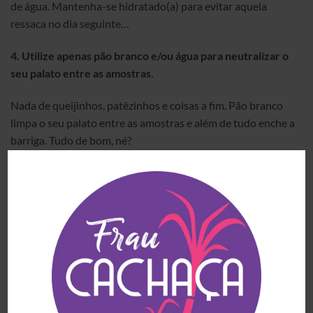
de água. Mantenha-se hidratado(a) para evitar aquela
ressaca no dia seguinte…
4.
Utilize apenas pão branco e/ou água para neutralizar o
seu palato entre as amostras.
Nada de queijinhos, patêzinhos e coisas a fim. Pão branco
limpa o seu palato entre as amostras e além de tudo enche a
barriga. Tudo de bom, né?
5.
Evite desperdício: sirva amostras pequenas de bebida, o
suficiente para girar a taça.
O tamanho da dose padrão é de 40ml para destilados e
aproximadamente 180ml para vinhos. EUZINHA recomendo
usar 1 dedinho para destilados e 2 dedinhos para o vinho, vai
por mim. Se você precisar de mais, pode pedir. Não fique
„matando“ o restinho que tem no copo para não passar dos
limites. O que eu faço? Degusto tudo com muita calma e