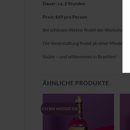
Dauer: ca. 2 Stunden
Preis: €69 pro Person
Bei schönem Wetter findet der Workshop im 
Die Veranstaltung findet ab einer Mindestt
Saúde – und willkommen in Brasilien!
ÄHNLICHE PRODUKTE
ICH BIN WIEDER DA!
Zu
Zu
Wunschliste
Wunschliste
hinzufügen
hinzufügen