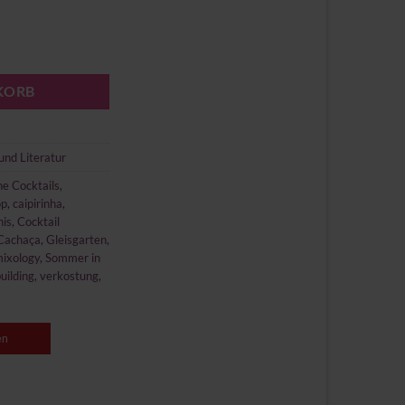
nge
KORB
und Literatur
he Cocktails
,
op
,
caipirinha
,
nis
,
Cocktail
Cachaça
,
Gleisgarten
,
ixology
,
Sommer in
ilding
,
verkostung
,
en