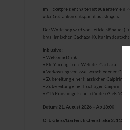
Im Ticketpreis enthalten ist außerdem ein
oder Getränken entspannt ausklingen.
Der Workshop wird von Leticia Nöbauer (Fra
brasilianischen Cachaça-Kultur im deutsch
Inklusive:
• Welcome Drink
• Einführung in die Welt der Cachaça
• Verkostung von zwei verschiedenen Cach
• Zubereitung einer klassischen Caipirinha
• Zubereitung einer fruchtigen Caipirinha-V
• €15 Konsumgutschein für den Gleis//Gar
Datum: 21. August 2026 – Ab 18:00
Ort: Gleis//Garten, Eichenstraße 2, 1120 