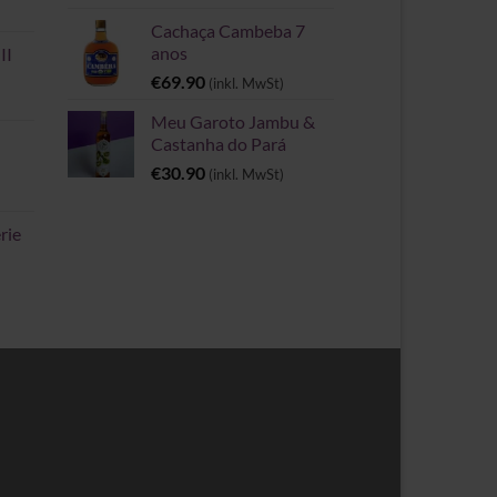
Cachaça Cambeba 7
anos
II
€
69.90
(inkl. MwSt)
Meu Garoto Jambu &
Castanha do Pará
€
30.90
(inkl. MwSt)
rie
spanne: