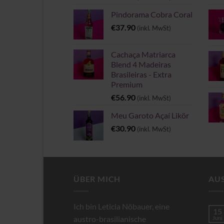
Pindorama Cobra Coral
€
37.90
(inkl. MwSt)
Cachaça Matriarca
Blend 4 Madeiras
Brasileiras - Extra
Premium
€
56.90
(inkl. MwSt)
Meu Garoto Açaí Likör
€
30.90
(inkl. MwSt)
ÜBER MICH
AU
Ich bin Leticia Nöbauer, eine
15
austro-brasilianische
Juni