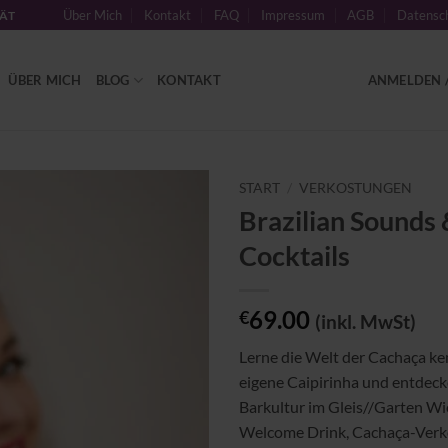
Über Mich
Kontakt
FAQ
Impressum
AGB
Datensch
TÄT
ÜBER MICH
BLOG
KONTAKT
ANMELDEN /
START
/
VERKOSTUNGEN
Brazilian Sounds 
Zu
Cocktails
Wunschliste
hinzufügen
69.00
€
(inkl. MwSt)
Lerne die Welt der Cachaça ke
eigene Caipirinha und entdecke
Barkultur im Gleis//Garten Wie
Welcome Drink, Cachaça-Verk