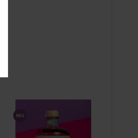
NEU
Zu
ste
Wunschliste
gen
hinzufügen