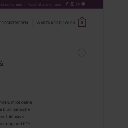
utzerklärung
Rücktrittsbelehrung
0
 REGISTRIEREN
WARENKORB /
€
0.00
&
nnen, mixe deine
 brasilianische
n. Inklusive
ostung und €15