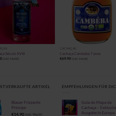
+
AÇAS
CACHAÇAS
ça Século XVIII
Cachaça Cambeba 7 anos
90
€
69.90
(inkl. MwSt)
(inkl. MwSt)
STVERKAUFTE ARTIKEL
EMPFEHLUNGEN FÜR DI
Blauer Frizzante
Guia do Mapa da
Principe
Cachaça – Exklusiv
Ausgabe in Europa
€
14.90
(inkl. MwSt)