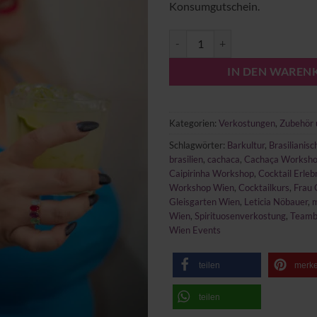
Konsumgutschein.
Brazilian Sounds & Cocktails Me
IN DEN WAREN
Kategorien:
Verkostungen
,
Zubehör 
Schlagwörter:
Barkultur
,
Brasilianisc
brasilien
,
cachaca
,
Cachaça Worksh
Caipirinha Workshop
,
Cocktail Erleb
Workshop Wien
,
Cocktailkurs
,
Frau 
Gleisgarten Wien
,
Leticia Nöbauer
,
m
Wien
,
Spirituosenverkostung
,
Teambu
Wien Events
teilen
merk
teilen