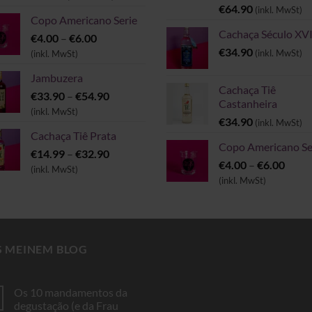
€
64.90
(inkl. MwSt)
Copo Americano Serie
Cachaça Século XVI
Preisspanne:
€
4.00
–
€
6.00
€4.00
€
34.90
(inkl. MwSt)
(inkl. MwSt)
bis
Jambuzera
€6.00
Cachaça Tiê
Preisspanne:
€
33.90
–
€
54.90
Castanheira
€33.90
(inkl. MwSt)
€
34.90
(inkl. MwSt)
bis
Cachaça Tiê Prata
€54.90
Copo Americano Se
Preisspanne:
€
14.99
–
€
32.90
Preis
€
4.00
–
€
6.00
€14.99
(inkl. MwSt)
€4.00
(inkl. MwSt)
bis
bis
€32.90
€6.00
S MEINEM BLOG
Os 10 mandamentos da
degustação (e da Frau