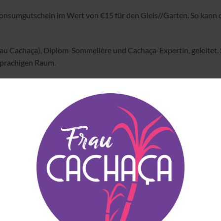
 Konsumgutschein im Wert von €15 für den Gleis//Garten. So kan
u Cachaça), Diplom-Sommelière und Cachaça-Expertin, geleitet. S
sprachigen Raum.
aças
ariation
ten
Wien