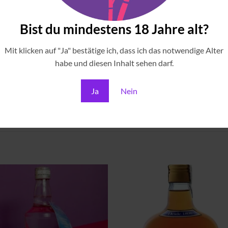
Bist du mindestens 18 Jahre alt?
Mit klicken auf "Ja" bestätige ich, dass ich das notwendige Alter
Gastgarten des Gleis//Garten statt.
habe und diesen Inhalt sehen darf.
eilnehmerzahl von 10 Personen statt.
Ja
Nein
Zu
Zu
Wunschliste
Wunschli
hinzufügen
hinzufü