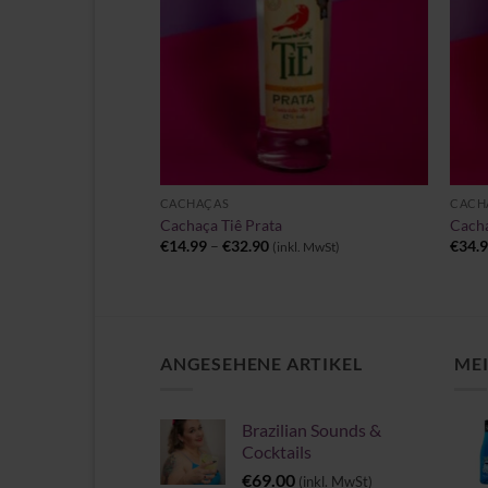
+
+
CACHAÇAS
CACH
Cristal
Cachaça Tiê Prata
Cacha
Preisspanne:
€
14.99
–
€
32.90
€
34.
(inkl. MwSt)
€14.99
bis
€32.90
ANGESEHENE ARTIKEL
MEI
Brazilian Sounds &
Cocktails
€
69.00
(inkl. MwSt)