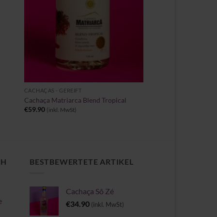
+
CACHAÇAS - GEREIFT
Cachaça Matriarca Blend Tropical
€
59.90
(inkl. MwSt)
CH
BESTBEWERTETE ARTIKEL
Cachaça Sô Zé
e
€
34.90
(inkl. MwSt)