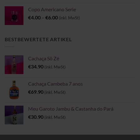
Copo Americano Serie
Preisspanne:
€
4.00
–
€
6.00
(inkl. MwSt)
€4.00
bis
€6.00
BESTBEWERTETE ARTIKEL
Cachaça Sô Zé
€
34.90
(inkl. MwSt)
Cachaça Cambeba 7 anos
€
69.90
(inkl. MwSt)
Meu Garoto Jambu & Castanha do Pará
€
30.90
(inkl. MwSt)