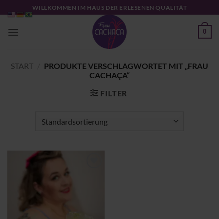
Zum
WILLKOMMEN IM HAUS DER ERLESENEN QUALITÄT
Inhalt
springen
0
START
/
PRODUKTE VERSCHLAGWORTET MIT „FRAU
CACHAÇA“
FILTER
Zu
Wunschliste
hinzufügen