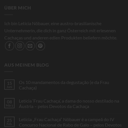
ÜBER MICH
Ich bin Leticia Nöbauer, eine austro-brasilianische
Unternehmerin, die dich in ganz Österreich mit erlesenen
Cachaças und anderen edlen Produkten beliefern möchte.
AUS MEINEM BLOG
Os 10 mandamentos da degustação (e da Frau
15
Juni
Cachaça)
Keine
Kommentare
Letícia ‘Frau Cachaça’, a dama do nosso destilado na
08
zu
Os
März
Áustria – pelos Devotos da Cachaça
10
mandamentos
Keine
da
Kommentare
Letícia „Frau Cachaça“ Nöbauer é a campeã do IV
25
degustação
zu
(e
Letícia
Feb.
Concurso Nacional de Rabo de Galo – pelos Devotos
da
‘Frau